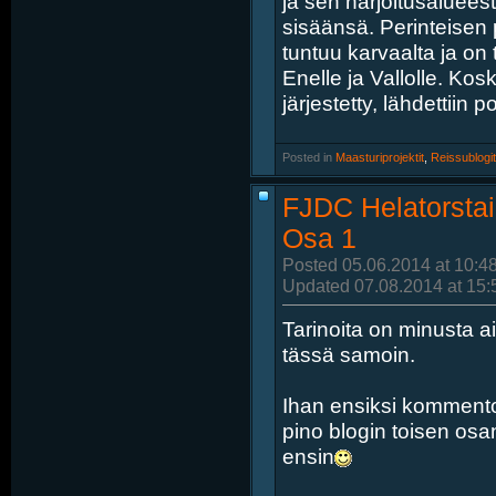
ja sen harjoitusaluee
sisäänsä. Perinteisen
tuntuu karvaalta ja on t
Enelle ja Vallolle. Kos
järjestetty, lähdettiin 
Posted in
‎
Maasturiprojektit
, ‎
Reissublogit
FJDC Helatorstai
Osa 1
Posted 05.06.2014 at 10:4
Updated 07.08.2014 at 15:
Tarinoita on minusta a
tässä samoin.
Ihan ensiksi kommentoin
pino blogin toisen osa
ensin