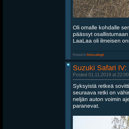
Oli omalle kohdalle sen
päässyt osallistumaan r
LaaLaa oli ilmeisen on
Posted in
‎
Reissublogit
Suzuki Safari IV:
Posted 01.11.2019 at 22:00
Syksyistä retkeä sovitti
seuraava retki on väh
neljän auton voimin aje
paranevat.