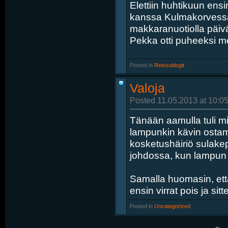
Elettiin huhtikuun ens
kanssa Kulmakorvessa t
makkaranuotiolla päivän
Pekka otti puheeksi me
Posted in
‎
Reissublogit
Valoja
Posted 11.05.2013 at 10:05
Tänään aamulla tuli mie
lampunkin kävin ostama
kosketushäiriö sulake
johdossa, kun lampun irr
Samalla huomasin, ett
ensin virrat pois ja si
Posted in
‎
Uncategorized