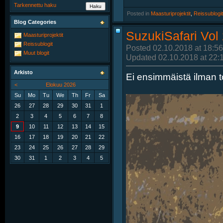
Tarkennettu haku
Posted in
‎
Maasturiprojektit
, ‎
Reissublogit
Blog Categories
SuzukiSafari Vol
Maasturiprojektit
Reissublogit
Posted 02.10.2018 at 18:56
Muut blogit
Updated 02.10.2018 at 22:
Arkisto
Ei ensimmäistä ilman t
<
Elokuu 2026
Su
Mo
Tu
We
Th
Fr
Sa
26
27
28
29
30
31
1
2
3
4
5
6
7
8
9
10
11
12
13
14
15
16
17
18
19
20
21
22
23
24
25
26
27
28
29
30
31
1
2
3
4
5