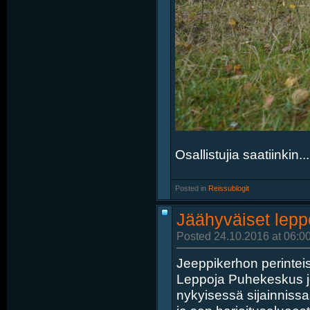
Osallistujia saatiinkin...
Posted in
‎
Reissublogit
Jäähyväiset lepp
Posted 24.10.2016 at 06:0
Jeeppikerhon perinteis
Leppoja Puhekeskus j
nykyisessä sijainniss