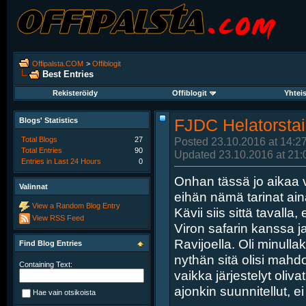
Offipalsta.COM
>
Offiblogit
Best Entries
Rekisteröidy
Offiblogit
Yhtei
Blogs' Statistics
FJDC Helatorstain
Total Blogs
27
Posted 23.10.2016 at 14:2
Total Entries
90
Updated 23.10.2016 at 21:
Entries in Last 24 Hours
0
Onhan tässä jo aikaa vi
Valinnat
eihän nämä tarinat a
View a Random Blog Entry
Kävii siis sittä tavalla
View RSS Feed
Viron safarin kanssa j
Ravijoella. Oli minulla
Find Blog Entries
nythän sitä olisi mahd
Containing Text:
vaikka järjestelyt oliva
ajonkin suunnitellut, e
Hae vain otsikoista