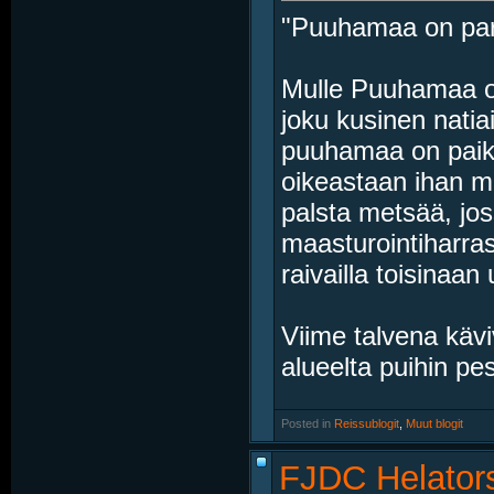
"Puuhamaa on para
Mulle Puuhamaa on 
joku kusinen natia
puuhamaa on paikk
oikeastaan ihan m
palsta metsää, jos
maasturointiharrast
raivailla toisinaan 
Viime talvena kävi
alueelta puihin pe
Posted in
‎
Reissublogit
, ‎
Muut blogit
FJDC Helators