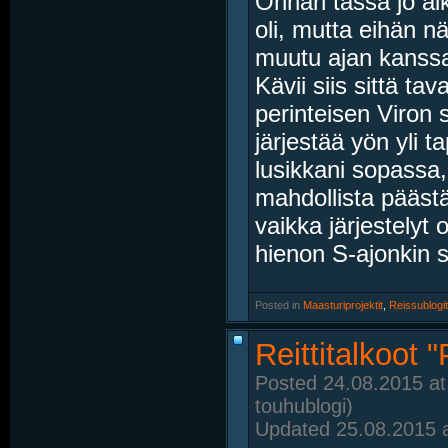
Onhan tässä jo aik
oli, mutta eihän 
muutu ajan kans
Kävii siis sittä tav
perinteisen Viron 
järjestää yön yli t
lusikkani sopassa, 
mahdollista pääst
vaikka järjestelyt o
hienon S-ajonkin s
Posted in
‎
Maasturiprojektit
, ‎
Reissublogit
Reittitalkoot
Posted 24.08.2015 at
touhublogi)
Updated 25.08.2015 a