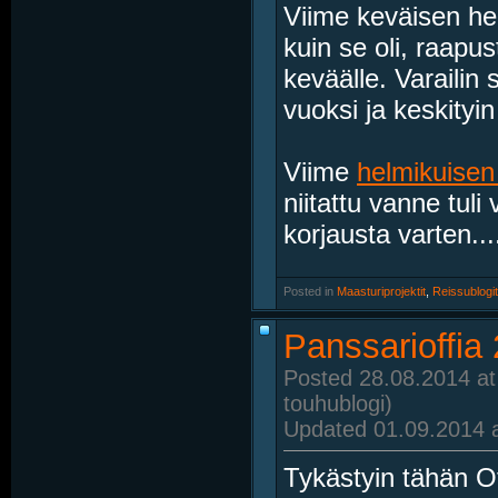
Viime keväisen hel
kuin se oli, raapus
keväälle. Varailin 
vuoksi ja keskityi
Viime
helmikuise
niitattu vanne tuli
korjausta varten...
Posted in
‎
Maasturiprojektit
, ‎
Reissublogit
Panssarioffia
Posted 28.08.2014 at
touhublogi)
Updated 01.09.2014 a
Tykästyin tähän Off