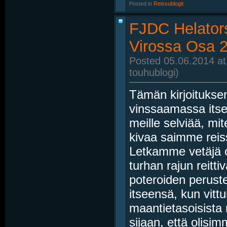
Posted in
‎
Reissublogit
FJDC Helators
Virossa Osa 
Posted 05.06.2014 at
touhublogi)
Tämän kirjoituksen
vinssaamassa itse
meille selviää, m
kivaa saimme reis
Letkamme vetäjä o
turhan rajun reitti
poteroiden peruste
itseensä, kun vit
maantietasoisista r
sijaan, että olisim