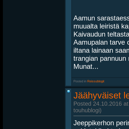
Aamun sarastaess
muualta leiristä k
Kaivaudun teltasta 
Aamupalan tarve on
iltana lainaan saam
trangian pannuun m
Munat...
Posted in
‎
Reissublogit
Jäähyväiset l
Posted 24.10.2016 at
touhublogi)
Jeeppikerhon perin