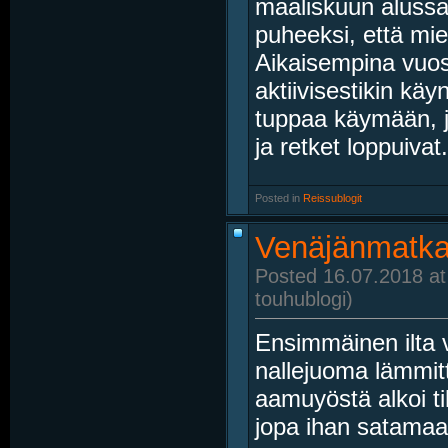
maaliskuun alussa.
puheeksi, että miel
Aikaisempina vuo
aktiivisestikin kä
tuppaa käymään, j
ja retket loppuivat.
Posted in
‎
Reissublogit
Venäjänmatkai
Posted 16.07.2018 at
touhublogi)
Ensimmäinen ilta v
nallejuoma lämmitt
aamuyöstä alkoi t
jopa ihan satamaa