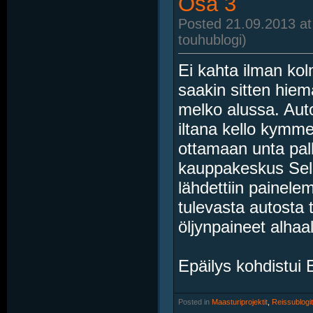
Osa 3
Posted 21.09.2013 at
touhublogi)
Ei kahta ilman kol
saakin sitten hie
melko alussa. Auto 
iltana kello kymmen
ottamaan unta pall
kauppakeskus Sello
lähdettiin painele
tulevasta autosta tu
öljynpaineet alhaal
Epäilys kohdistui B
Posted in
‎
Maasturiprojektit
, ‎
Reissublogit