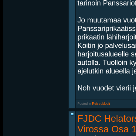
tarinoin Panssariof
Jo muutamaa vuott
Panssariprikaatis
prikaatin lähiharjoi
Koitin jo palvelusa
harjoitusalueelle 
autolla. Tuolloin k
ajelutkin alueella j
Noh vuodet vierii j
Posted in
‎
Reissublogit
FJDC Helators
Virossa Osa 