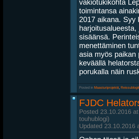
vakiotukikohta Le
toimintansa ainak
2017 aikana. Syy 
harjoitusalueesta
sisäänsä. Perintei
menettäminen tuntu
asia myös paikan pi
keväällä helatorstai
porukalla näin rus
Posted in
‎
Maasturiprojektit
, ‎
Reissublogit
FJDC Helators
Posted 23.10.2016 at
touhublogi)
Updated 23.10.2016 a