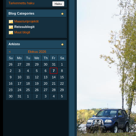
Tarkennettu haku
Blog Categories
Maasturiprojektit
Reissublogit
Muut blogit
Arkisto
<
Elokuu 2026
Su
Mo
Tu
We
Th
Fr
Sa
26
27
28
29
30
31
1
2
3
4
5
6
7
8
9
10
11
12
13
14
15
16
17
18
19
20
21
22
23
24
25
26
27
28
29
30
31
1
2
3
4
5