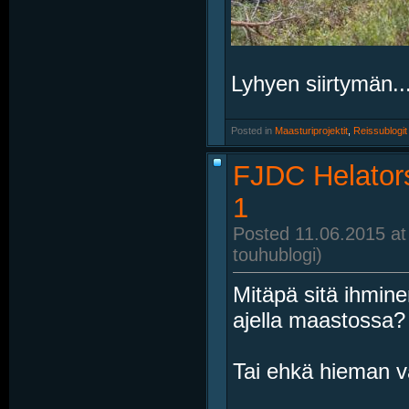
Lyhyen siirtymän..
Posted in
‎
Maasturiprojektit
, ‎
Reissublogit
FJDC Helators
1
Posted 11.06.2015 at
touhublogi)
Mitäpä sitä ihmin
ajella maastossa? 
Tai ehkä hieman v