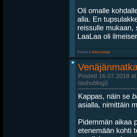
Oli omalle kohdall
alla. En tupsulakke
reissulle mukaan, si
LaaLaa oli ilmeise
Posted in
‎
Reissublogit
Venäjänmatkai
Posted 16.07.2018 at
touhublogi)
Kappas, näin se
b
asialla, nimittäin 
Pidemmän aikaa poh
etenemään kohti to