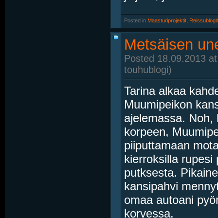
Posted in
‎
Maasturiprojektit
, ‎
Reissublogit
Metsäisen une
Posted 18.09.2013 at
touhublogi)
Tarina alkaa kahde
Muumipeikon kans
ajelemassa. Noh, k
korpeen, Muumipei
piiputtamaan motari
kierroksilla rupes
putksesta. Pikain
kansipahvi mennyt, 
omaa autoani pyör
korvessa.