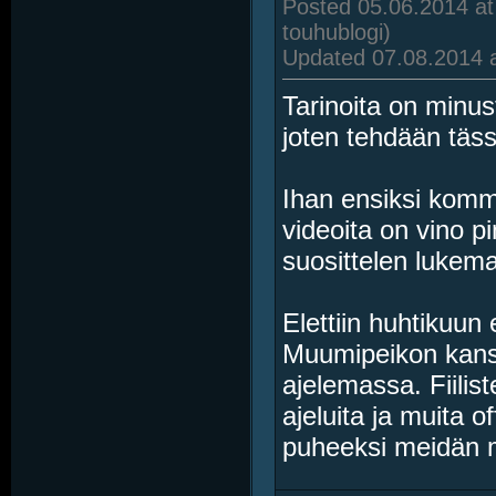
Posted 05.06.2014 at
touhublogi)
Updated 07.08.2014 a
Tarinoita on minus
joten tehdään täs
Ihan ensiksi komme
videoita on vino p
suosittelen lukema
Elettiin huhtikuun 
Muumipeikon kans
ajelemassa. Fiilist
ajeluita ja muita o
puheeksi meidän ma