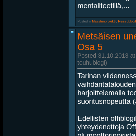
mentaliteetillä,...
Posted in
‎
Maasturiprojektit
, ‎
Reissublogit
Metsäisen une
Osa 5
Posted 31.10.2013 at
touhublogi)
Tarinan viidenne
vaihdantatalouden
harjoittelemalla to
suoritusnopeutta (
Edellisten offiblogi
yhteydenottoja Offi
oli moottorinosist