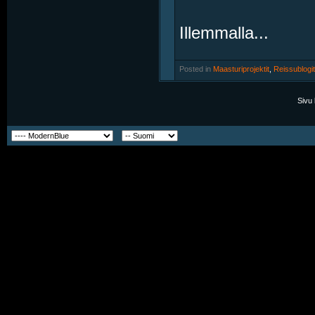
Illemmalla...
Posted in
‎
Maasturiprojektit
, ‎
Reissublogit
Sivu 