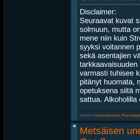
Disclaimer:
Seuraavat kuvat sa
solmuun, mutta on 
mene niin kuin St
syyksi voitannen pi
sekä asentajien v
tarkkaavaisuuden 
varmasti tuhisee ka
pitänyt huomata, m
opetuksena siitä m
sattua. Alkoholilla e
Posted in
‎
Maasturiprojektit
, ‎
Reissublogit
Metsäisen une