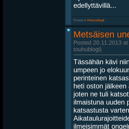
edellyttävillä...
Posted in
‎
Reissublogit
Metsäisen un
Posted 20.11.2013 at
touhublogi)
Tässähän kävi nii
umpeen jo elokuun 
perinteinen katsa
heti oston jälkeen
joten ne tuli katsot
ilmaistuna uuden p
katsastusta varten 
Aikataulurajoitteid
ilmeisimmät ongel