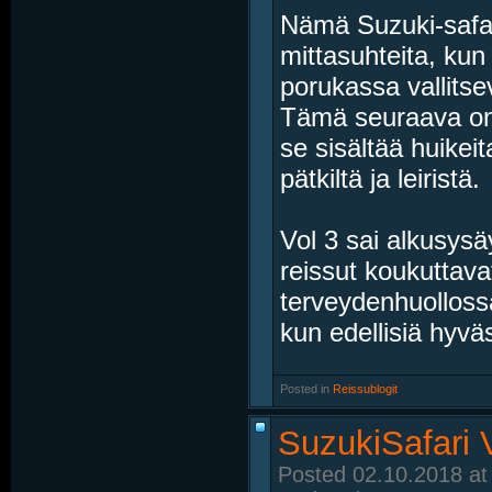
Nämä Suzuki-safar
mittasuhteita, kun 
porukassa vallitse
Tämä seuraava on 
se sisältää huike
pätkiltä ja leiristä.
Vol 3 sai alkusysä
reissut koukuttav
terveydenhuollossa.
kun edellisiä hyväst
Posted in
‎
Reissublogit
SuzukiSafari 
Posted 02.10.2018 at