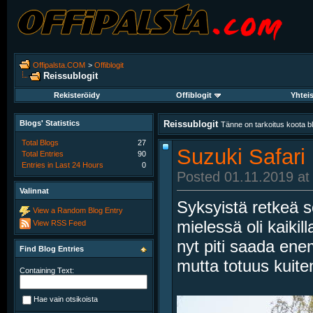
Offipalsta.COM
>
Offiblogit
Reissublogit
Rekisteröidy
Offiblogit
Yhtei
Blogs' Statistics
Reissublogit
Tänne on tarkoitus koota blo
Total Blogs
27
Suzuki Safari 
Total Entries
90
Entries in Last 24 Hours
0
Posted 01.11.2019 at
Valinnat
Syksyistä retkeä so
View a Random Blog Entry
mielessä oli kaiki
View RSS Feed
nyt piti saada en
Find Blog Entries
mutta totuus kuite
Containing Text:
Hae vain otsikoista