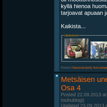
kyllä hienoa huoma
tarjoavat apuaan j
Kaikista...
Liitetiedostot
Posted in
‎
Maasturiprojektit
, ‎
Reissublogit
Metsäisen une
Osa 4
Posted 22.09.2013 at
touhublogi)
Updated 23.09.2013 a