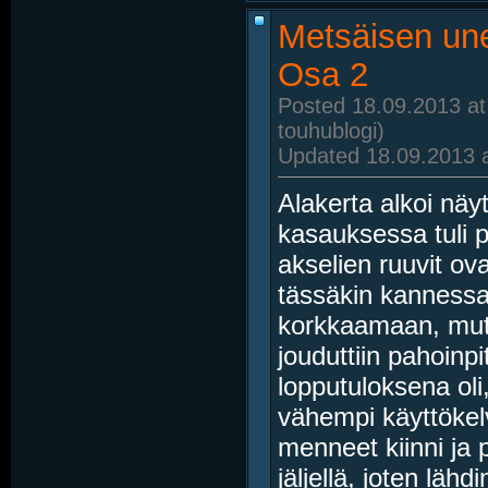
Metsäisen une
Osa 2
Posted 18.09.2013 at
touhublogi)
Updated 18.09.2013 a
Alakerta alkoi nä
kasauksessa tuli p
akselien ruuvit ova
tässäkin kannessa 
korkkaamaan, mutta
jouduttiin pahoinp
lopputuloksena oli,
vähempi käyttökelv
menneet kiinni ja p
jäljellä, joten läh