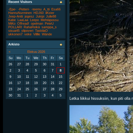
Recent Visitors
-Epe-
-Petteri-
-teemu
A_tti
Esa66
HannuNurminen
HDJ60
iiKster
Jeep-Antti
jogesz
Jukipi
Julle88
Kabe
LaaLaa
Leepo
Mehtäpossu
MiKo
Offread!
opelman
PeteU
POLLARI
RahaReikä
samppa_s
sisua45
slipoveri
TaskilaO
ukkonen7
veke
Villlle
Wände
Arkisto
<
Elokuu 2026
Su
Mo
Tu
We
Th
Fr
Sa
26
27
28
29
30
31
1
2
3
4
5
6
7
8
9
10
11
12
13
14
15
16
17
18
19
20
21
22
23
24
25
26
27
28
29
30
31
1
2
3
4
5
Letka liikkui hissuksiin, kun piti olla 