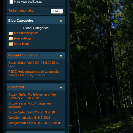
Hae vain otsikoista
Tarkennettu haku
Blog Categories
Global Categories
Maasturiprojektit
Reissublogit
Muut blogit
Recent Comments
SuzukiSafari Vol 2 20.-23.9.2018
by
Lars
FJDC Helatorstain safari Leppojalla
Virossa Osa 1
by
Castrol
Uusimmat
Suzuki Safari IV: fellowship of the
Suzukis 2.-6.10.2019
Suzuki safari Vol. 3: Eeppinen
seikkailu
SuzukiSafari Vol 2 20.-23.9.2018
Venäjänmatkailua 6.-8.7.2018
Venäjänmatkailua 6.-8.7.2018 Part II