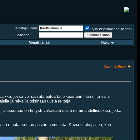
Käyttäjätunnus
Pysy kirjautuneena sisään?
Salasana
Viestit tänään
Haku
Rate this Entry
aikka, jossa voi rassata autoa tai oikeastaan ihan mitä vain.
la ja raivailla toisinaan uusia reittejä.
lkiseuraus on tietysti valtavasti uusia reittimahdollisuuksia, jotka
. Tässä muutama otos päivän hommista. Kuvia ei ole paljoa, kun