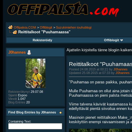
Offipalsta.COM
>
Offiblogit
>
Suzukimiehen touhublogi
Reittitalkoot "Puuhamaassa"
Rekisteröidy
Offiblogit
Ajattelin kirjoitella tänne blogiin kaikenl
J0hannes
Reittitalkoot "Puuhamaa
Posted 24.08.2015 at 00:21 by
J0hannes
Updated 25.08.2015 at 07:33 by
J0hannes
"Puuhamaa on paras paikka, puuhama
Mulle Puuhamaa on ollut aina jotain 
Rekisteröitynyt
29.07.08
Puuhamaassa on pieni palsta metsää, j
Sijainti
Espoo
Viestit
1.047
Blog Entries
20
Viime talvena kävivät kaatamassa kaik
edellyttävät pientä siivoilua ennen k
Find Blog Entries by J0hannes
Masinoin pienet reittitalkoon Make_:n
keskityttiin enempi raivaamiseen ja 
Containing Text: