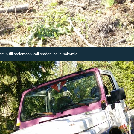
ommin fiilistelemään kalliomäen laelle näkymiä.