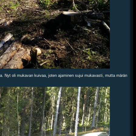
a. Nyt oli mukavan kuivaa, joten ajaminen sujui mukavasti, mutta märän