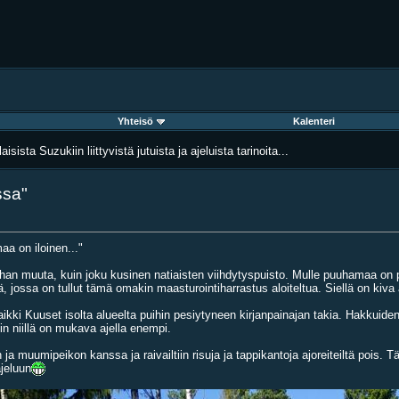
Yhteisö
Kalenteri
aisista Suzukiin liittyvistä jutuista ja ajeluista tarinoita...
ssa"
a on iloinen..."
ihan muuta, kuin joku kusinen natiaisten viihdytyspuisto. Mulle puuhamaa on p
ossa on tullut tämä omakin maasturointiharrastus aloiteltua. Siellä on kiva ajel
ki Kuuset isolta alueelta puihin pesiytyneen kirjanpainajan takia. Hakkuiden jä
uin niillä on mukava ajella enempi.
 ja muumipeikon kanssa ja raivailtiin risuja ja tappikantoja ajoreiteiltä pois
ajeluun