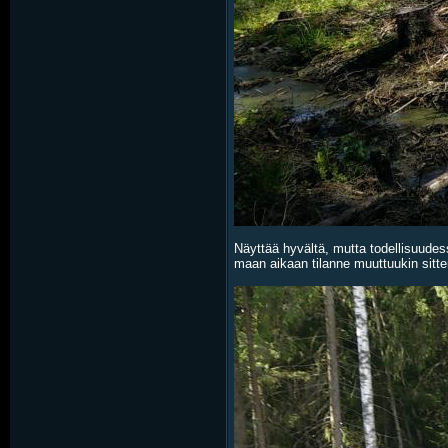
Näyttää hyvältä, mutta todellisuude
maan aikaan tilanne muuttuukin sitt