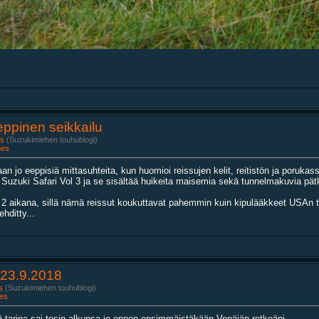
Eeppinen seikkailu
s
(Suzukimiehen touhublogi)
nes
 jo eeppisiä mittasuhteita, kun huomioi reissujen kelit, reitistön ja porukassa
zuki Safari Vol 3 ja se sisältää huikeita maisemia sekä tunnelmakuvia pätkilt
2 aikana, sillä nämä reissut koukuttavat pahemmin kuin kipulääkkeet USAn ter
hditty...
-23.9.2018
s
(Suzukimiehen touhublogi)
es
ä tarina sai tosin alkunsa jo ennen ensimmäistäkään Venäjän retkeäni.