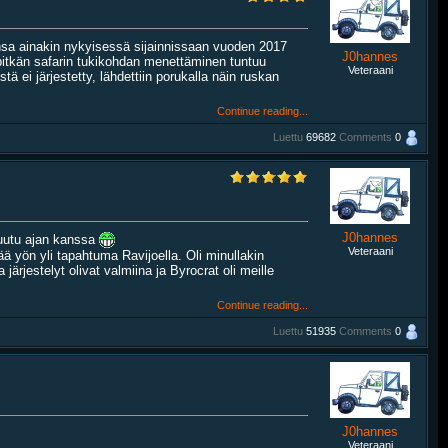
nsa ainakin nykyisessä sijainnissaan vuoden 2017
J0hannes
pitkän safarin tukikohdan menettäminen tuntuu
Veteraani
stä ei järjestetty, lähdettiin porukalla näin ruskan
Continue reading...
Luettu
69682
Comments
0
J0hannes
muutu ajan kanssa
Veteraani
tää yön yli tapahtuma Ravijoella. Oli minullakin
ärjestelyt olivat valmiina ja Byrocrat oli meille
Continue reading...
Luettu
51935
Comments
0
J0hannes
Veteraani