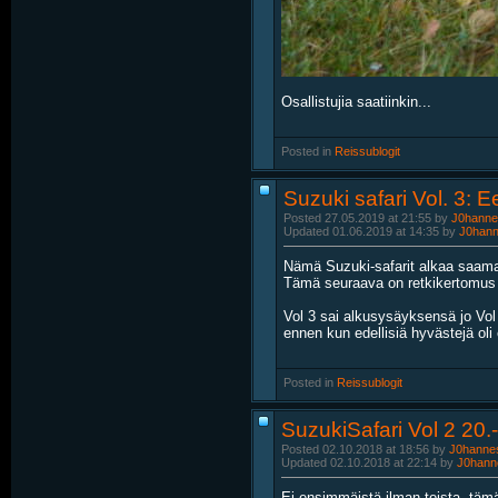
Osallistujia saatiinkin...
Posted in
‎
Reissublogit
Suzuki safari Vol. 3: 
Posted 27.05.2019 at 21:55 by
J0hanne
Updated 01.06.2019 at 14:35 by
J0han
Nämä Suzuki-safarit alkaa saamaan
Tämä seuraava on retkikertomus Su
Vol 3 sai alkusysäyksensä jo Vol 
ennen kun edellisiä hyvästejä oli e
Posted in
‎
Reissublogit
SuzukiSafari Vol 2 20.
Posted 02.10.2018 at 18:56 by
J0hanne
Updated 02.10.2018 at 22:14 by
J0hann
Ei ensimmäistä ilman toista, täm