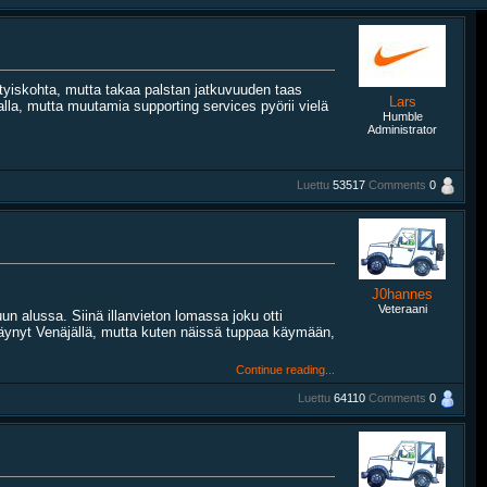
tyiskohta, mutta takaa palstan jatkuvuuden taas
Lars
talla, mutta muutamia supporting services pyörii vielä
Humble
Administrator
Luettu
53517
Comments
0
J0hannes
Veteraani
un alussa. Siinä illanvieton lomassa joku otti
 käynyt Venäjällä, mutta kuten näissä tuppaa käymään,
Continue reading...
Luettu
64110
Comments
0