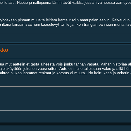
eille asti. Nuotio ja nallejuoma lämmittivät vaikka jossain vaiheessa aamuyö
hdeksän pintaan muualta leiristä kantautuviin aamupalan ääniin. Kaivaudun te
ä iltana lainaan saamani kaasulevyt tulille ja rikon trangian pannuun munia itse
ikko
ttua mut aattelin et tästä aiheesta vois jonku tarinan väsätä. Vähän historiaa a
ukäyttöön jokunen vuosi sitten. Auto oli mulle tullessaan vakio ja sillä hönt
aittaa hiukan isommat renkaat ja korotus ei muuta.. No koitti kesä ja vekotin 