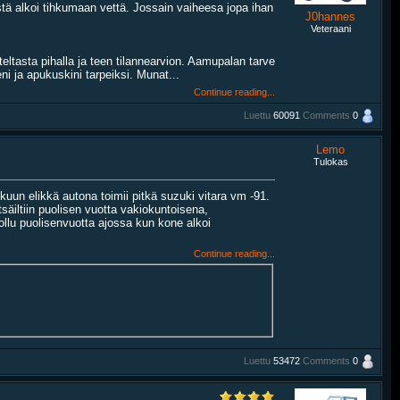
stä alkoi tihkumaan vettä. Jossain vaiheesa jopa ihan
J0hannes
Veteraani
ltasta pihalla ja teen tilannearvion. Aamupalan tarve
ni ja apukuskini tarpeiksi. Munat...
Continue reading...
Luettu
60091
Comments
0
Lemo
Tulokas
lkuun elikkä autona toimii pitkä suzuki vitara vm -91.
säiltiin puolisen vuotta vakiokuntoisena,
ollu puolisenvuotta ajossa kun kone alkoi
Continue reading...
Luettu
53472
Comments
0