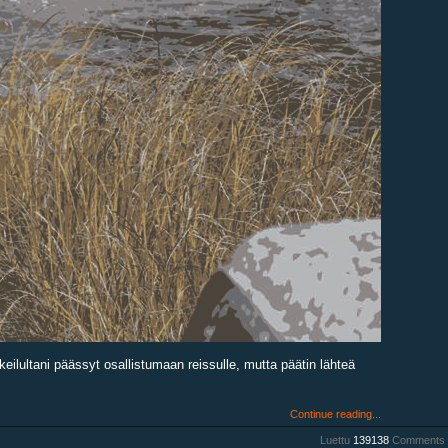
eilultani päässyt osallistumaan reissulle, mutta päätin lähteä
Continue reading...
Luettu
139138
Comments