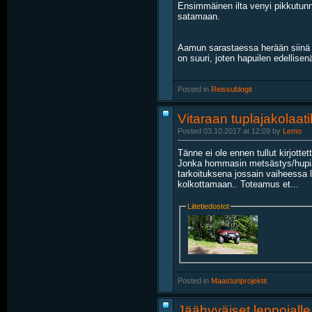
Ensimmäinen ilta venyi pikkutunn
satamaan.
Aamun sarastaessa herään siinä y
on suuri, joten hapuilen edellisen
Posted in
‎
Reissublogit
Vitaraan tuplajakolaat
Posted 03.10.2017 at 12:09 by
Lemo
Tänne ei ole ennen tullut kirjotte
Jonka hommasin metsästys/hupiajel
tarkoituksena jossain vaiheessa l
kolkottamaan.. Toteamus et...
Liitetiedostot
Posted in
‎
Maasturiprojektit
Jäähyväiset leppojalle