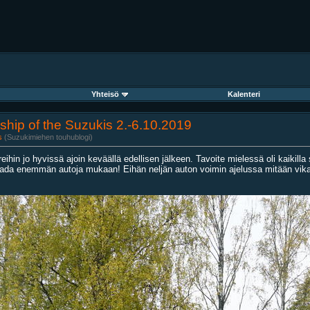
Yhteisö
Kalenteri
wship of the Suzukis 2.-6.10.2019
s
(Suzukimiehen touhublogi)
reihin jo hyvissä ajoin keväällä edellisen jälkeen. Tavoite mielessä oli kaikill
aada enemmän autoja mukaan! Eihän neljän auton voimin ajelussa mitään vikaa 