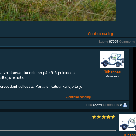
Continue reading...
Luettu
97995
Comments
J0hannes
 vallitsevan tunnelman pätkällä ja leirissä.
Veteraani
ä ja leiristä.
veydenhuollossa. Paratiisi kutsui kulkijoita jo
Continue reading...
Luettu
68864
Comments
0
J0hann