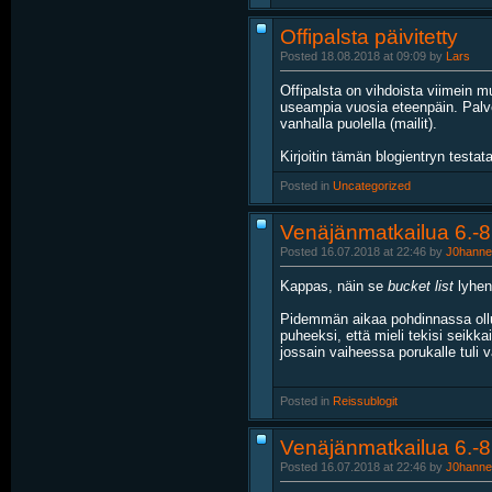
Offipalsta päivitetty
Posted 18.08.2018 at 09:09 by
Lars
Offipalsta on vihdoista viimein 
useampia vuosia eteenpäin. Palvel
vanhalla puolella (mailit).
Kirjoitin tämän blogientryn testat
Posted in
‎
Uncategorized
Venäjänmatkailua 6.-8
Posted 16.07.2018 at 22:46 by
J0hanne
Kappas, näin se
bucket list
lyheni
Pidemmän aikaa pohdinnassa ollut 
puheeksi, että mieli tekisi seik
jossain vaiheessa porukalle tuli vä
Posted in
‎
Reissublogit
Venäjänmatkailua 6.-8.
Posted 16.07.2018 at 22:46 by
J0hanne