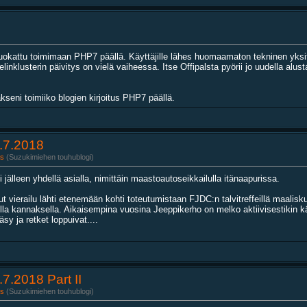
muokattu toimimaan PHP7 päällä. Käyttäjille lähes huomaamaton tekninen yksi
inklusterin päivitys on vielä vaiheessa. Itse Offipalsta pyörii jo uudella alus
akseni toimiiko blogien kirjoitus PHP7 päällä.
.7.2018
s
(Suzukimiehen touhublogi)
 jälleen yhdellä asialla, nimittäin maastoautoseikkailulla itänaapurissa.
vierailu lähti etenemään kohti toteutumistaan FJDC:n talvitreffeillä maalisku
kailla kannaksella. Aikaisempina vuosina Jeeppikerho on melko aktiivisestikin
sy ja retket loppuivat....
7.2018 Part II
s
(Suzukimiehen touhublogi)