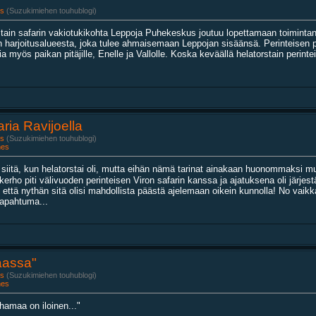
s
(Suzukimiehen touhublogi)
stain safarin vakiotukikohta Leppoja Puhekeskus joutuu lopettamaan toiminta
n harjoitusalueesta, joka tulee ahmaisemaan Leppojan sisäänsä. Perinteisen 
ia myös paikan pitäjille, Enelle ja Vallolle. Koska keväällä helatorstain perintei
ria Ravijoella
s
(Suzukimiehen touhublogi)
nes
 siitä, kun helatorstai oli, mutta eihän nämä tarinat ainakaan huonommaksi 
ppikerho piti välivuoden perinteisen Viron safarin kanssa ja ajatuksena oli järjes
että nythän sitä olisi mahdollista päästä ajelemaan oikein kunnolla! No vaikka j
tapahtuma...
aassa"
s
(Suzukimiehen touhublogi)
nes
amaa on iloinen..."