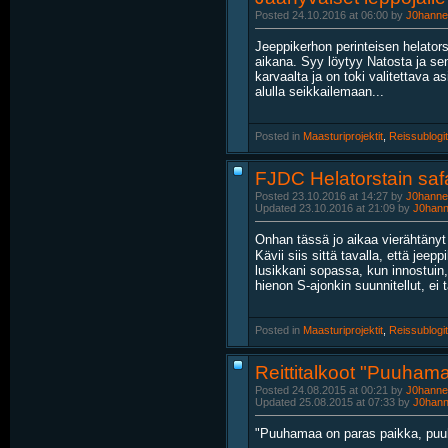
Posted 24.10.2016 at 06:00 by
J0hanne
Jeeppikerhon perinteisen helator
aikana. Syy löytyy Natosta ja se
karvaalta ja on toki valitettava as
alulla seikkailemaan...
Posted in
‎
Maasturiprojektit
, ‎
Reissublogit
FJDC Helatorstain safa
Posted 23.10.2016 at 14:27 by
J0hanne
Updated 23.10.2016 at 21:09 by
J0han
Onhan tässä jo aikaa vierähtänyt
Kävii siis sittä tavalla, että jee
lusikkani sopassa, kun innostuin, 
hienon S-ajonkin suunnitellut, ei 
Posted in
‎
Maasturiprojektit
, ‎
Reissublogit
Reittitalkoot "Puuham
Posted 24.08.2015 at 00:21 by
J0hanne
Updated 25.08.2015 at 07:33 by
J0han
"Puuhamaa on paras paikka, puuh