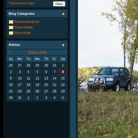
Tarkennettu haku
Blog Categories
Maasturiprojektit
Reissublogit
Muut blogit
Arkisto
<
Elokuu 2026
Su
Mo
Tu
We
Th
Fr
Sa
26
27
28
29
30
31
1
2
3
4
5
6
7
8
9
10
11
12
13
14
15
16
17
18
19
20
21
22
23
24
25
26
27
28
29
30
31
1
2
3
4
5