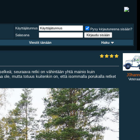
Käyttäjätunnus
Pysy kirjautuneena sisään?
Salasana
Viestit tänään
Haku
a selkeä; seuraava retki on vähintään yhtä mainio kuin
J0hann
ole, mutta totuus kuitenkin on, että isommalla porukalla retket
Veteraa