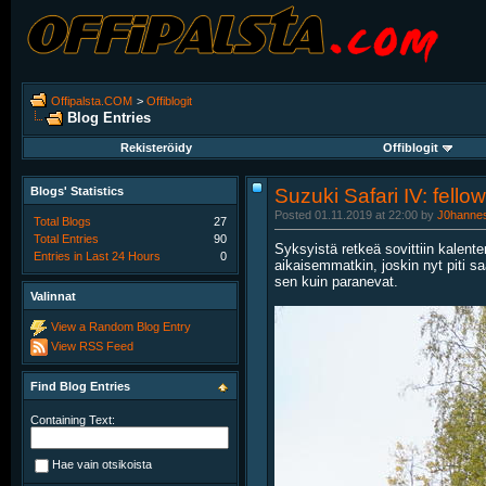
Offipalsta.COM
>
Offiblogit
Blog Entries
Rekisteröidy
Offiblogit
Blogs' Statistics
Suzuki Safari IV: fello
Posted 01.11.2019 at 22:00 by
J0hanne
Total Blogs
27
Total Entries
90
Syksyistä retkeä sovittiin kalente
Entries in Last 24 Hours
0
aikaisemmatkin, joskin nyt piti s
sen kuin paranevat.
Valinnat
View a Random Blog Entry
View RSS Feed
Find Blog Entries
Containing Text:
Hae vain otsikoista