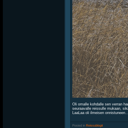
Oli omalle kohdalle sen verran ha
seuraavalle reissulle mukaan, sikäl
LaaLaa oli ilmeisen onnistuneen..
Posted in
‎
Reissublogit