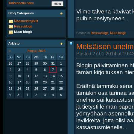
Tarkennettu haku
Viime talvena kävivät 
Blog Categories
puihin pesiytyneen...
Maasturiprojektit
Reissublogit
Muut blogit
Posted in
‎
Reissublogit
, ‎
Muut blogit
Arkisto
Metsäisen unelm
<
Elokuu 2026
Posted 27.01.2014 at 10:4
Su
Mo
Tu
We
Th
Fr
Sa
26
27
28
29
30
31
1
Blogin päivittäminen hi
2
3
4
5
6
7
8
tämän kirjoituksen hi
9
10
11
12
13
14
15
16
17
18
19
20
21
22
Eräänä tammikuisena l
23
24
25
26
27
28
29
tämäkin osa tarinaa s
30
31
1
2
3
4
5
unelma sai katsastusm
ja tietysti leiman paper
yömyöhään asennellut 
levikkeitä, jotta olis
katsastusmiehelle...