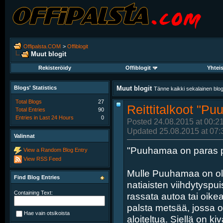
Offipalsta.COM
>
Offiblogit
Muut blogit
Rekisteröidy
Offiblogit
Yhtei
Blogs' Statistics
Muut blogit
Tänne kaikki sekalainen blogit
Total Blogs
27
Reittitalkoot "P
Total Entries
90
Entries in Last 24 Hours
0
Posted 24.08.2015 at 00:2
Updated 25.08.2015 at 07:
Valinnat
"Puuhamaa on paras pa
View a Random Blog Entry
View RSS Feed
Mulle Puuhamaa on ollu
Find Blog Entries
natiaisten viihdytyspu
Containing Text:
rassata autoa tai oik
palsta metsää, jossa o
Hae vain otsikoista
aloiteltua. Siellä on kiv