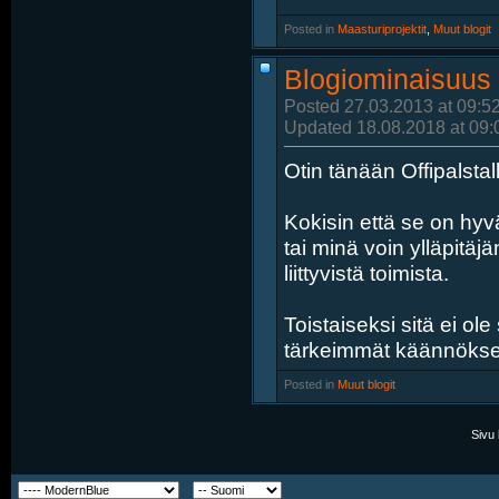
Posted in
‎
Maasturiprojektit
, ‎
Muut blogit
Blogiominaisuus l
Posted 27.03.2013 at 09:5
Updated 18.08.2018 at 09:
Otin tänään Offipalsta
Kokisin että se on hyv
tai minä voin ylläpitäj
liittyvistä toimista.
Toistaiseksi sitä ei ol
tärkeimmät käännökse
Posted in
‎
Muut blogit
Sivu 