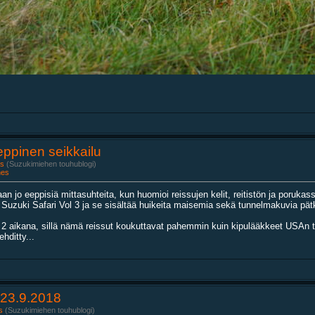
Eeppinen seikkailu
s
(Suzukimiehen touhublogi)
nes
 jo eeppisiä mittasuhteita, kun huomioi reissujen kelit, reitistön ja porukassa
zuki Safari Vol 3 ja se sisältää huikeita maisemia sekä tunnelmakuvia pätkilt
2 aikana, sillä nämä reissut koukuttavat pahemmin kuin kipulääkkeet USAn ter
hditty...
-23.9.2018
s
(Suzukimiehen touhublogi)