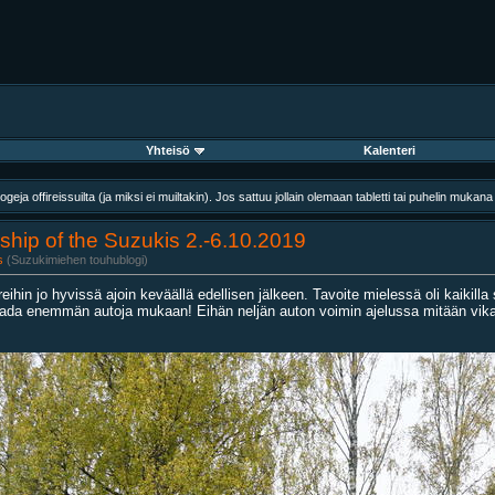
Yhteisö
Kalenteri
geja offireissuilta (ja miksi ei muiltakin). Jos sattuu jollain olemaan tabletti tai puhelin muka
wship of the Suzukis 2.-6.10.2019
s
(Suzukimiehen touhublogi)
reihin jo hyvissä ajoin keväällä edellisen jälkeen. Tavoite mielessä oli kaikill
aada enemmän autoja mukaan! Eihän neljän auton voimin ajelussa mitään vikaa 