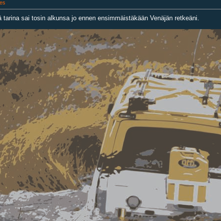
es
ä tarina sai tosin alkunsa jo ennen ensimmäistäkään Venäjän retkeäni.