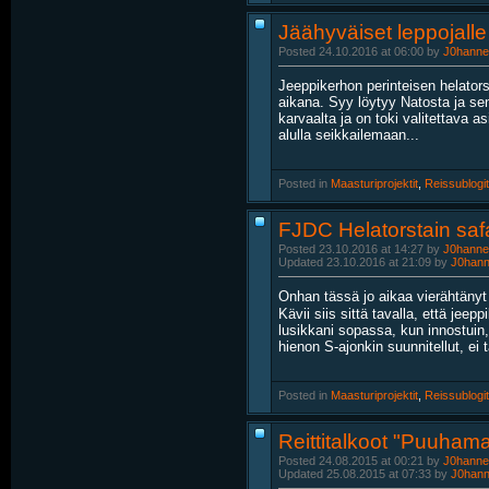
Jäähyväiset leppojalle
Posted 24.10.2016 at 06:00 by
J0hanne
Jeeppikerhon perinteisen helator
aikana. Syy löytyy Natosta ja se
karvaalta ja on toki valitettava as
alulla seikkailemaan...
Posted in
‎
Maasturiprojektit
, ‎
Reissublogit
FJDC Helatorstain safa
Posted 23.10.2016 at 14:27 by
J0hanne
Updated 23.10.2016 at 21:09 by
J0han
Onhan tässä jo aikaa vierähtänyt
Kävii siis sittä tavalla, että jee
lusikkani sopassa, kun innostuin, 
hienon S-ajonkin suunnitellut, ei 
Posted in
‎
Maasturiprojektit
, ‎
Reissublogit
Reittitalkoot "Puuham
Posted 24.08.2015 at 00:21 by
J0hanne
Updated 25.08.2015 at 07:33 by
J0han