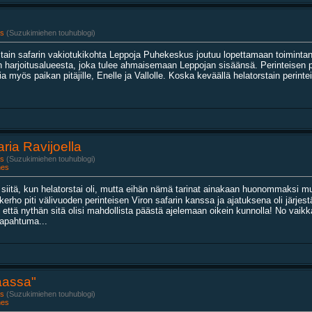
s
(Suzukimiehen touhublogi)
stain safarin vakiotukikohta Leppoja Puhekeskus joutuu lopettamaan toiminta
n harjoitusalueesta, joka tulee ahmaisemaan Leppojan sisäänsä. Perinteisen 
ia myös paikan pitäjille, Enelle ja Vallolle. Koska keväällä helatorstain perintei
ria Ravijoella
s
(Suzukimiehen touhublogi)
nes
 siitä, kun helatorstai oli, mutta eihän nämä tarinat ainakaan huonommaksi 
ppikerho piti välivuoden perinteisen Viron safarin kanssa ja ajatuksena oli järjes
että nythän sitä olisi mahdollista päästä ajelemaan oikein kunnolla! No vaikka j
tapahtuma...
aassa"
s
(Suzukimiehen touhublogi)
nes