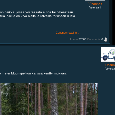
J0hannes
Veteraani
on paikka, jossa voi rassata autoa tai oikeastaan
. Siellä on kiva ajella ja raivailla toisinaan uusia
Continue reading...
Luettu
37866
Comments
0
J0hann
Veteraa
olle me ei Muumipeikon kanssa keritty mukaan.