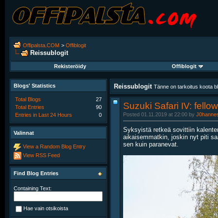
Offipalsta.COM
>
Offiblogit
Reissublogit
Rekisteröidy
Offiblogit
Blogs' Statistics
Reissublogit
Tänne on tarkoitus koota blo
Total Blogs
27
Suzuki Safari IV: fello
Total Entries
90
Posted 01.11.2019 at 22:00 by
J0hanne
Entries in Last 24 Hours
0
Syksyistä retkeä sovittiin kalente
Valinnat
aikaisemmatkin, joskin nyt piti s
sen kuin paranevat.
View a Random Blog Entry
View RSS Feed
Find Blog Entries
Containing Text:
Hae vain otsikoista