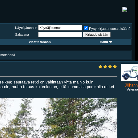
Käyttäjätunnus
Pysy kirjautuneena sisään?
Salasana
Viestit tänään
Haku
na metsässä
a selkeä; seuraava retki on vähintään yhtä mainio kuin
J0hann
ole, mutta totuus kuitenkin on, että isommalla porukalla retket
Veteraa