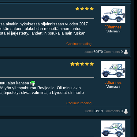
nsa ainakin nykyisessä sijainnissaan vuoden 2017
J0hannes
pitkän safarin tukikohdan menettäminen tuntuu
Veteraani
stä ei järjestetty, lähdettiin porukalla näin ruskan
Continue reading...
Luettu
69670
Comments
0
J0hannes
muutu ajan kanssa
Veteraani
tää yön yli tapahtuma Ravijoella. Oli minullakin
ärjestelyt olivat valmiina ja Byrocrat oli meille
Continue reading...
Luettu
51919
Comments
0