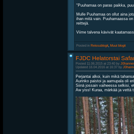
"Puuhamaa on paras paikka, puuh
Mulle Puuhamaa on ollut aina jot
ihan mitä vain. Puuhamaassa on pi
reittejä.
Viime talvena kävivät kaatamassa 
Posted in
‎
Reissublogit
, ‎
Muut blogit
FJDC Helatorstai Safa
Posted 11.06.2015 at 23:40 by
J0hanne
Updated 16.04.2016 at 16:37 by
J0hann
Perjantai alkoi, kuin mikä tahansa
Aurinko paistoi ja aamupala oli e
Siinä jossain vaiheessa selkisi, 
Aw yiss! Kuraa, märkää ja vettä 