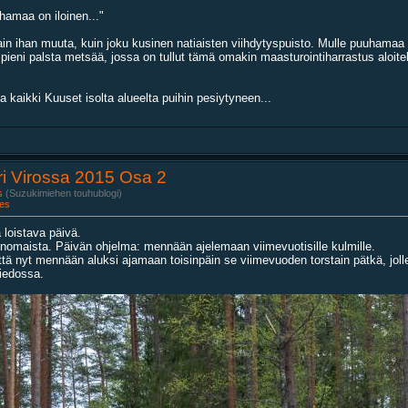
amaa on iloinen..."
ain ihan muuta, kuin joku kusinen natiaisten viihdytyspuisto. Mulle puuhamaa 
eni palsta metsää, jossa on tullut tämä omakin maasturointiharrastus aloiteltua
kaikki Kuuset isolta alueelta puihin pesiytyneen...
ri Virossa 2015 Osa 2
s
(Suzukimiehen touhublogi)
es
 loistava päivä.
rinomaista. Päivän ohjelma: mennään ajelemaan viimevuotisille kulmille.
että nyt mennään aluksi ajamaan toisinpäin se viimevuoden torstain pätkä, j
tiedossa.