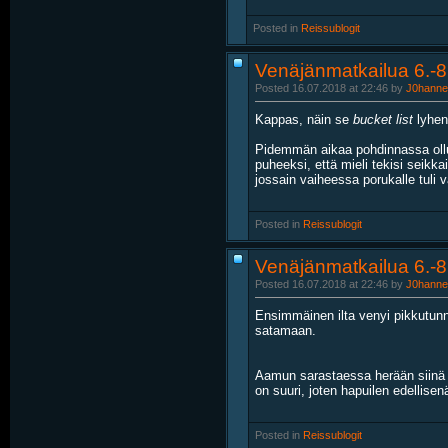
Posted in
‎
Reissublogit
Venäjänmatkailua 6.-8
Posted 16.07.2018 at 22:46 by
J0hanne
Kappas, näin se
bucket list
lyheni
Pidemmän aikaa pohdinnassa ollut 
puheeksi, että mieli tekisi seik
jossain vaiheessa porukalle tuli vä
Posted in
‎
Reissublogit
Venäjänmatkailua 6.-8.
Posted 16.07.2018 at 22:46 by
J0hanne
Ensimmäinen ilta venyi pikkutunn
satamaan.
Aamun sarastaessa herään siinä y
on suuri, joten hapuilen edellisen
Posted in
‎
Reissublogit