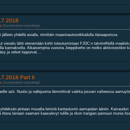
.7.2018
s
(Suzukimiehen touhublogi)
 jälleen yhdellä asialla, nimittäin maastoautoseikkailulla itänaapurissa.
vierailu lähti etenemään kohti toteutumistaan FJDC:n talvitreffeillä maalisku
kailla kannaksella. Aikaisempina vuosina Jeeppikerho on melko aktiivisestikin
sy ja retket loppuivat....
7.2018 Part II
s
(Suzukimiehen touhublogi)
eille asti. Nuotio ja nallejuoma lämmittivät vaikka jossain vaiheessa aamuyö
hdeksän pintaan muualta leiristä kantautuviin aamupalan ääniin. Kaivaudun te
ä iltana lainaan saamani kaasulevyt tulille ja rikon trangian pannuun munia itse