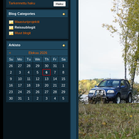
Tarkennettu haku
Blog Categories
Maasturiprojektit
Reissublogit
Muut blogit
Arkisto
<
Elokuu 2026
Su
Mo
Tu
We
Th
Fr
Sa
26
27
28
29
30
31
1
2
3
4
5
6
7
8
9
10
11
12
13
14
15
16
17
18
19
20
21
22
23
24
25
26
27
28
29
30
31
1
2
3
4
5