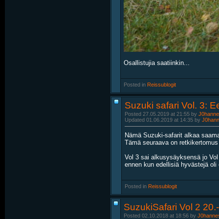
Osallistujia saatiinkin...
Posted in
‎
Reissublogit
Suzuki safari Vol. 3: 
Posted 27.05.2019 at 21:55 by
J0hanne
Updated 01.06.2019 at 14:35 by
J0han
Nämä Suzuki-safarit alkaa saamaan
Tämä seuraava on retkikertomus Su
Vol 3 sai alkusysäyksensä jo Vol 
ennen kun edellisiä hyvästejä oli e
Posted in
‎
Reissublogit
SuzukiSafari Vol 2 20.
Posted 02.10.2018 at 18:56 by
J0hanne