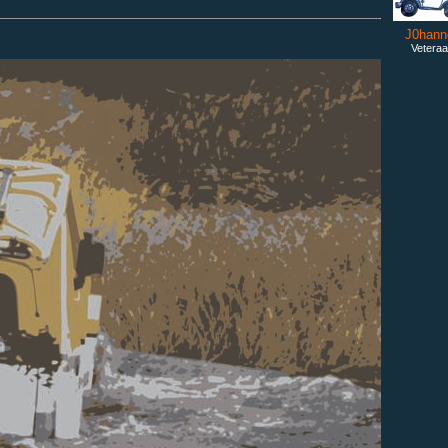
J0hann
Veteraa