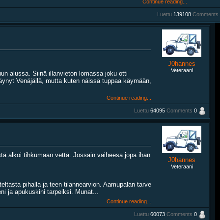
Continue reading...
Luettu
139108
Comments
J0hannes
Veteraani
un alussa. Siinä illanvieton lomassa joku otti
 käynyt Venäjällä, mutta kuten näissä tuppaa käymään,
Continue reading...
Luettu
64095
Comments
0
stä alkoi tihkumaan vettä. Jossain vaiheesa jopa ihan
J0hannes
Veteraani
ltasta pihalla ja teen tilannearvion. Aamupalan tarve
ni ja apukuskini tarpeiksi. Munat...
Continue reading...
Luettu
60073
Comments
0