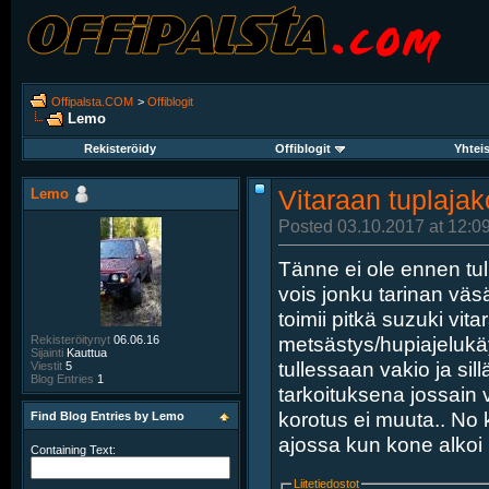
Offipalsta.COM
>
Offiblogit
Lemo
Rekisteröidy
Offiblogit
Yhtei
Lemo
Vitaraan tuplajak
Posted 03.10.2017 at 12:0
Tänne ei ole ennen tull
vois jonku tarinan väs
toimii pitkä suzuki vi
metsästys/hupiajelukäy
Rekisteröitynyt
06.06.16
Sijainti
Kauttua
tullessaan vakio ja sil
Viestit
5
Blog Entries
1
tarkoituksena jossain 
korotus ei muuta.. No k
Find Blog Entries by Lemo
ajossa kun kone alkoi 
Containing Text:
Liitetiedostot