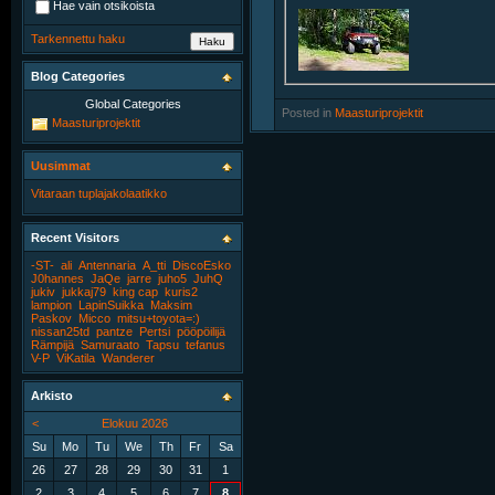
Hae vain otsikoista
Tarkennettu haku
Blog Categories
Global Categories
Posted in
‎
Maasturiprojektit
Maasturiprojektit
Uusimmat
Vitaraan tuplajakolaatikko
Recent Visitors
-ST-
ali
Antennaria
A_tti
DiscoEsko
J0hannes
JaQe
jarre
juho5
JuhQ
jukiv
jukkaj79
king cap
kuris2
lampion
LapinSuikka
Maksim
Paskov
Micco
mitsu+toyota=:)
nissan25td
pantze
Pertsi
pööpöilijä
Rämpijä
Samuraato
Tapsu
tefanus
V-P
ViKatila
Wanderer
Arkisto
<
Elokuu 2026
Su
Mo
Tu
We
Th
Fr
Sa
26
27
28
29
30
31
1
2
3
4
5
6
7
8