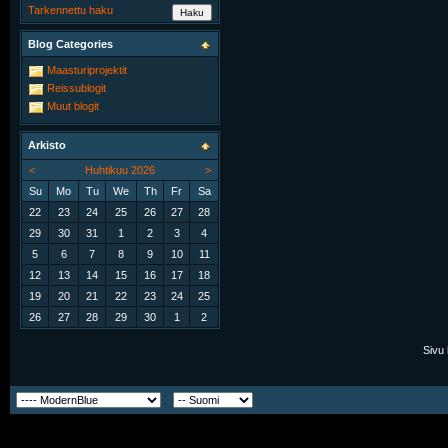
Tarkennettu haku
Blog Categories
Maasturiprojektit
Reissublogit
Muut blogit
Arkisto
<
Huhtikuu 2026
>
Su
Mo
Tu
We
Th
Fr
Sa
22
23
24
25
26
27
28
29
30
31
1
2
3
4
5
6
7
8
9
10
11
12
13
14
15
16
17
18
19
20
21
22
23
24
25
26
27
28
29
30
1
2
Sivu 