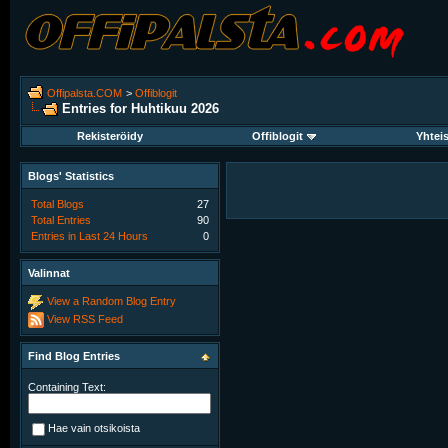
Offipalsta.COM
>
Offiblogit
Entries for Huhtikuu 2026
Rekisteröidy
Offiblogit
Yhtei
Blogs' Statistics
Total Blogs
27
Total Entries
90
Entries in Last 24 Hours
0
Valinnat
View a Random Blog Entry
View RSS Feed
Find Blog Entries
Containing Text:
Hae vain otsikoista