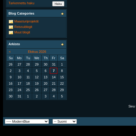
Tarkennettu haku
Blog Categories
Maasturiprojektit
Reissublogit
Muut blogit
Arkisto
<
Elokuu 2026
Su
Mo
Tu
We
Th
Fr
Sa
26
27
28
29
30
31
1
2
3
4
5
6
7
8
9
10
11
12
13
14
15
16
17
18
19
20
21
22
23
24
25
26
27
28
29
30
31
1
2
3
4
5
Sivu 