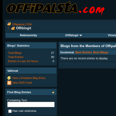
Offipalsta.COM
Offiblogit
Rekisteröidy
Offiblogit
Yhtei
Blogs' Statistics
Blogs from the Members of Offipa
Uusimmat
Best Entries
Best Blogs
Total Blogs
27
Total Entries
90
There are no recent entries to display.
Entries in Last 24 Hours
0
Valinnat
View a Random Blog Entry
View RSS Feed
Find Blog Entries
Containing Text:
Hae vain otsikoista