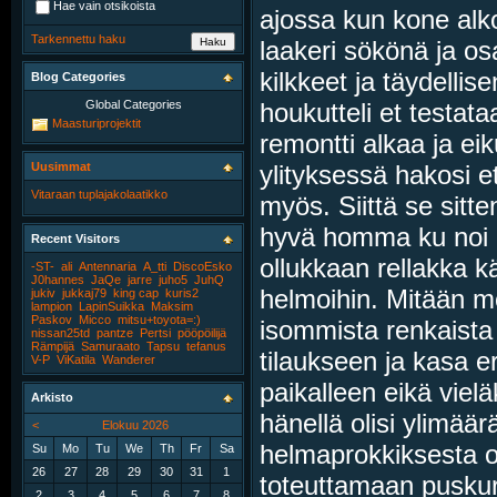
Hae vain otsikoista
ajossa kun kone alk
Tarkennettu haku
laakeri sökönä ja os
kilkkeet ja täydellise
Blog Categories
houkutteli et testa
Global Categories
Maasturiprojektit
remontti alkaa ja ei
ylityksessä hakosi e
Uusimmat
Vitaraan tuplajakolaatikko
myös. Siittä se sitte
hyvä homma ku noi mu
Recent Visitors
ollukkaan rellakka kä
-ST-
ali
Antennaria
A_tti
DiscoEsko
J0hannes
JaQe
jarre
juho5
JuhQ
helmoihin. Mitään moo
jukiv
jukkaj79
king cap
kuris2
lampion
LapinSuikka
Maksim
Paskov
Micco
mitsu+toyota=:)
isommista renkaista
nissan25td
pantze
Pertsi
pööpöilijä
Rämpijä
Samuraato
Tapsu
tefanus
tilaukseen ja kasa er
V-P
ViKatila
Wanderer
paikalleen eikä vielä
Arkisto
hänellä olisi ylimää
<
Elokuu 2026
helmaprokkiksesta oli
Su
Mo
Tu
We
Th
Fr
Sa
26
27
28
29
30
31
1
toteuttamaan puskuri
2
3
4
5
6
7
8