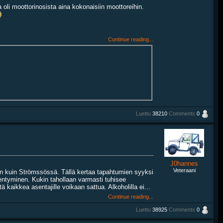
ina oli moottorinosista aina kokonaisiin moottoreihin.
Continue reading...
Luettu
38210
Comments
0
J0hannes
Veteraani
iin kuin Strömssössä. Tällä kertaa tapahtumien syyksi
kentyminen. Kukin tahollaan varmasti tuhisee
 kaikkea asentajille voikaan sattua. Alkoholilla ei...
Continue reading...
Luettu
38925
Comments
0