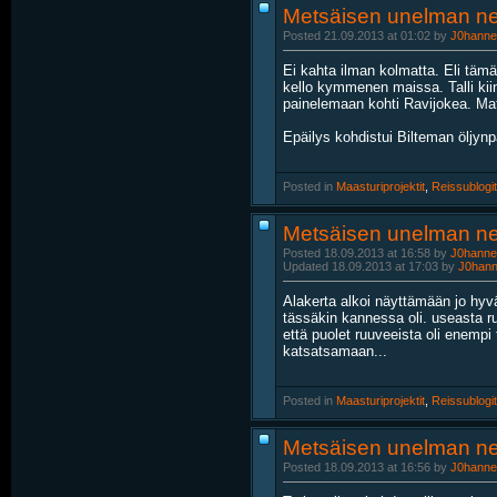
Metsäisen unelman ne
Posted 21.09.2013 at 01:02 by
J0hanne
Ei kahta ilman kolmatta. Eli tämä
kello kymmenen maissa. Talli kiinn
painelemaan kohti Ravijokea. Matka
Epäilys kohdistui Bilteman öljynpa
Posted in
‎
Maasturiprojektit
, ‎
Reissublogit
Metsäisen unelman ne
Posted 18.09.2013 at 16:58 by
J0hanne
Updated 18.09.2013 at 17:03 by
J0han
Alakerta alkoi näyttämään jo hyvä
tässäkin kannessa oli. useasta ru
että puolet ruuveeista oli enempi 
katsatsamaan...
Posted in
‎
Maasturiprojektit
, ‎
Reissublogit
Metsäisen unelman nei
Posted 18.09.2013 at 16:56 by
J0hanne