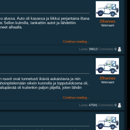
lussa. Auto oli kasassa ja liikkui perjantaina iltana
J0hannes
Sellon kulmilla, tankattiin autot ja lähdettiin
Veteraani
neet alhaalla.
Continue reading...
Luettu
39613
Comments
0
J0hannes
uuvit ovat tunnetusti ikäviä aukaistavia ja niin
Veteraani
ahoinpitelemään oikein kunnolla ja lopputuloksena oli,
upäivää oli kuitenkin paljon jäljellä, joten lähdin
Continue reading...
Luettu
47591
Comments
0