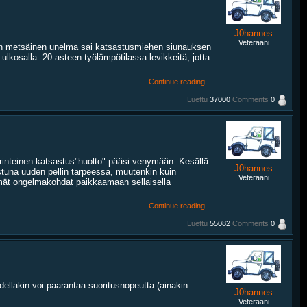
J0hannes
Veteraani
kun metsäinen unelma sai katsastusmiehen siunauksen
lkosalla -20 asteen työlämpötilassa levikkeitä, jotta
Continue reading...
Luettu
37000
Comments
0
erinteinen katsastus"huolto" pääsi venymään. Kesällä
J0hannes
maistuna uuden pellin tarpeessa, muutenkin kuin
Veteraani
simmät ongelmakohdat paikkaamaan sellaisella
Continue reading...
Luettu
55082
Comments
0
ellakin voi paarantaa suoritusnopeutta (ainakin
J0hannes
Veteraani