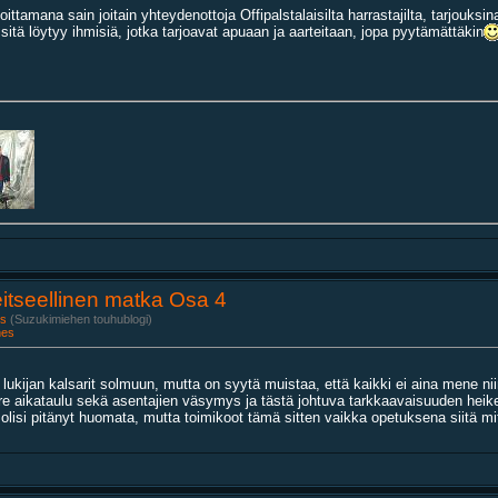
nnoittamana sain joitain yhteydenottoja Offipalstalaisilta harrastajilta, tarjouks
itä löytyy ihmisiä, jotka tarjoavat apuaan ja aarteitaan, jopa pyytämättäkin
itseellinen matka Osa 4
s
(Suzukimiehen touhublogi)
nes
lukijan kalsarit solmuun, mutta on syytä muistaa, että kaikki ei aina mene n
iire aikataulu sekä asentajien väsymys ja tästä johtuva tarkkaavaisuuden hei
olisi pitänyt huomata, mutta toimikoot tämä sitten vaikka opetuksena siitä mitä