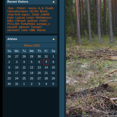
Recent Visitors
-Epe-
-Petteri-
-teemu
A_tti
Esa66
HannuNurminen
HDJ60
iiKster
Jeep-Antti
jogesz
Jukipi
Julle88
Kabe
LaaLaa
Leepo
Mehtäpossu
MiKo
Offread!
opelman
PeteU
POLLARI
RahaReikä
samppa_s
sisua45
slipoveri
TaskilaO
ukkonen7
veke
Villlle
Wände
Arkisto
<
Elokuu 2026
Su
Mo
Tu
We
Th
Fr
Sa
26
27
28
29
30
31
1
2
3
4
5
6
7
8
9
10
11
12
13
14
15
16
17
18
19
20
21
22
23
24
25
26
27
28
29
30
31
1
2
3
4
5