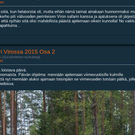
nes
 siitä, kun helatorstai oli, mutta eihän nämä tarinat ainakaan huonommaksi 
ppikerho piti välivuoden perinteisen Viron safarin kanssa ja ajatuksena oli järjes
että nythän sitä olisi mahdollista päästä ajelemaan oikein kunnolla! No vaikka j
tapahtuma...
ri Virossa 2015 Osa 2
s
(Suzukimiehen touhublogi)
es
 loistava päivä.
rinomaista. Päivän ohjelma: mennään ajelemaan viimevuotisille kulmille.
että nyt mennään aluksi ajamaan toisinpäin se viimevuoden torstain pätkä, j
tiedossa.