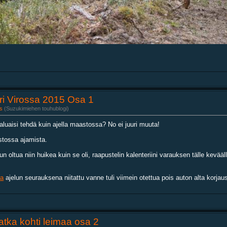
ri Virossa 2015 Osa 1
s
(Suzukimiehen touhublogi)
luaisi tehdä kuin ajella maastossa? No ei juuri muuta!
stossa ajamista.
n oltua niin huikea kuin se oli, raapustelin kalenteriini varauksen tälle kevääl
sa
ajelun seurauksena niitattu vanne tuli viimein otettua pois auton alta korjaus
tka kohti leimaa osa 2