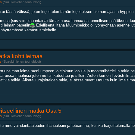
s
(Suzukimiehen touhublogi)
ui tässä välissä, joten kirjoittelen tämän kirjoituksen hieman ajassa hyppien.
muna (siis viimelauantaina) tämäkin osa tarinaa sai onnellisen päätöksen, 
sti leiman paperiin
Edellisenä iltana Muumipeikko oli yömyöhään asennellut u
 näyttämässä katsastusmiehelle...
tka kohti leimaa
s
(Suzukimiehen touhublogi)
en unelman leima meni umpeen jo elokuun lopulla ja moottorihärdellin takia p
jarruissa maahisia joten ne tuli katsottua jo silloin. Auton kori on lievästi il
ativia reikiä. Aikataulurajoitteiden takia, ei tässä ruvettu muuta kuin ilmei
itseellinen matka Osa 5
s
(Suzukimiehen touhublogi)
tumme vaihdantatalouden ihanuuksiin ja toteamme, kuinka harjoittelemalla tod