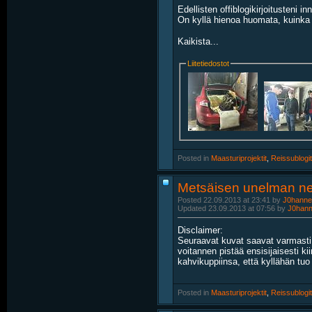
Edellisten offiblogikirjoitusteni i
On kyllä hienoa huomata, kuinka s
Kaikista...
Liitetiedostot
Posted in
‎
Maasturiprojektit
, ‎
Reissublogit
Metsäisen unelman ne
Posted 22.09.2013 at 23:41 by
J0hanne
Updated 23.09.2013 at 07:56 by
J0han
Disclaimer:
Seuraavat kuvat saavat varmasti 
voitannen pistää ensisijaisesti k
kahvikuppiinsa, että kyllähän tuo 
Posted in
‎
Maasturiprojektit
, ‎
Reissublogit