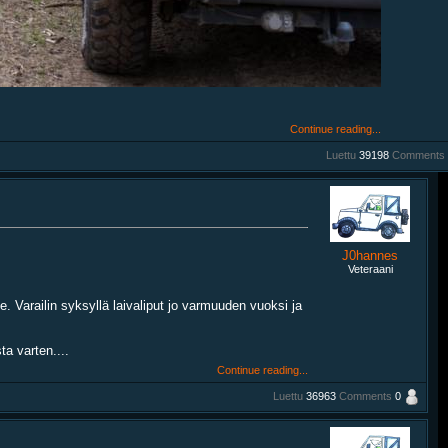
Continue reading...
Luettu
39198
Comments
J0hannes
Veteraani
le. Varailin syksyllä laivaliput jo varmuuden vuoksi ja
ta varten....
Continue reading...
Luettu
36963
Comments
0