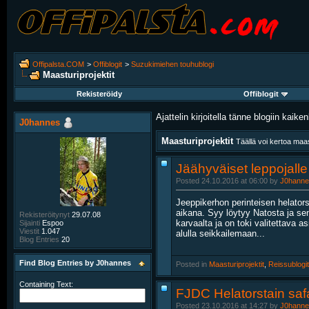
Offipalsta.COM
>
Offiblogit
>
Suzukimiehen touhublogi
Maasturiprojektit
Rekisteröidy
Offiblogit
Ajattelin kirjoitella tänne blogiin kaikenl
J0hannes
Maasturiprojektit
Täällä voi kertoa maa
Jäähyväiset leppojalle
Posted 24.10.2016 at 06:00 by
J0hanne
Jeeppikerhon perinteisen helator
aikana. Syy löytyy Natosta ja se
Rekisteröitynyt
29.07.08
karvaalta ja on toki valitettava as
Sijainti
Espoo
Viestit
1.047
alulla seikkailemaan...
Blog Entries
20
Find Blog Entries by J0hannes
Posted in
‎
Maasturiprojektit
, ‎
Reissublogit
Containing Text:
FJDC Helatorstain safa
Posted 23.10.2016 at 14:27 by
J0hanne