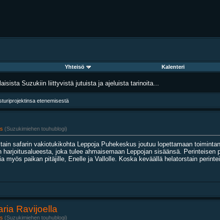
Yhteisö
Kalenteri
aisista Suzukiin liittyvistä jutuista ja ajeluista tarinoita...
sturiprojektinsa etenemisestä
s
(Suzukimiehen touhublogi)
stain safarin vakiotukikohta Leppoja Puhekeskus joutuu lopettamaan toiminta
n harjoitusalueesta, joka tulee ahmaisemaan Leppojan sisäänsä. Perinteisen 
ia myös paikan pitäjille, Enelle ja Vallolle. Koska keväällä helatorstain perintei
ria Ravijoella
s
(Suzukimiehen touhublogi)