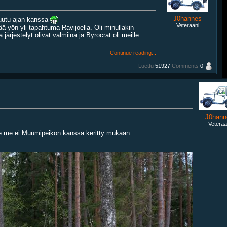
J0hannes
muutu ajan kanssa
Veteraani
tää yön yli tapahtuma Ravijoella. Oli minullakin
ärjestelyt olivat valmiina ja Byrocrat oli meille
Continue reading...
Luettu
51927
Comments
0
J0hann
Veteraa
olle me ei Muumipeikon kanssa keritty mukaan.