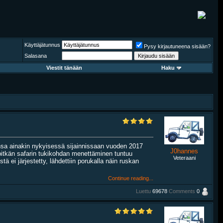
Käyttäjätunnus
Pysy kirjautuneena sisään?
Salasana
Viestit tänään
Haku
nsa ainakin nykyisessä sijainnissaan vuoden 2017
J0hannes
pitkän safarin tukikohdan menettäminen tuntuu
Veteraani
stä ei järjestetty, lähdettiin porukalla näin ruskan
Continue reading...
Luettu
69678
Comments
0