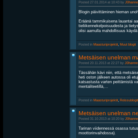
Posted 27.01.2014 at 10:43 by
J0hanne
Blogin päivittäminen hieman unoht
Eräänä tammikuisena lauantai aa
tieliikennekelpoisuudesta ja tiety
olisi aamulla mahdollisuus käydä
Posted in
‎
Maasturiprojektit
, ‎
Muut blogit
Metsäisen unelman ma
Posted 20.11.2013 at 22:27 by
J0hanne
Tässähän kävi niin, että metsäis
heti oston jälkeen autossa oli etu
katsastusta varten peittämistä va
mentaliteetillä,...
Posted in
‎
Maasturiprojektit
, ‎
Reissublogit
Metsäisen unelman ne
Posted 31.10.2013 at 10:20 by
J0hanne
Tarinan viidennessä osassa tutus
moottorinvaihdossa).