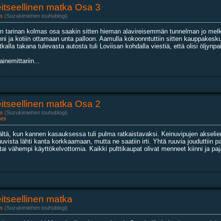
itseellinen matka Osa 3
s
(Suzukimiehen touhublogi)
n tarinan kolmas osa saakin sitten hieman alavireisemmän tunnelman jo melko a
i ja kotiin ottamaan unta palloon. Aamulla kokoonntuttiin sitten kauppakeskus 
lla takana tulevasta autosta tuli Loviisan kohdalla viestiä, että olisi öljynpai
inemittariin...
itseellinen matka Osa 2
s
(Suzukimiehen touhublogi)
nes
ltä, kun kannen kasauksessa tuli pulma ratkaistavaksi. Keinuvipujen akselien r
uvista lähti kanta korkkaamaan, mutta ne saatiin irti. Yhtä ruuvia jouduttiin p
tai vähempi käyttökelvottomia. Kaikki pulttikaupat olivat menneet kiinni ja pajail
tseellinen matka
s
(Suzukimiehen touhublogi)