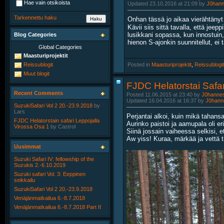
Hae vain otsikoista
Updated 23.10.2016 at 21:09 by
J0han
Tarkennettu haku
Onhan tässä jo aikaa vierähtänyt
Kävii siis sittä tavalla, että jee
lusikkani sopassa, kun innostuin, 
Blog Categories
hienon S-ajonkin suunnitellut, ei 
Global Categories
Maasturiprojektit
Posted in
‎
Maasturiprojektit
, ‎
Reissublogit
Reissublogit
Muut blogit
FJDC Helatorstai Safa
Recent Comments
Posted 11.06.2015 at 23:40 by
J0hanne
Updated 16.04.2016 at 16:37 by
J0hann
SuzukiSafari Vol 2 20.-23.9.2018
by
Lars
Perjantai alkoi, kuin mikä tahansa
FJDC Helatorstain safari Leppojalla
Aurinko paistoi ja aamupala oli e
Virossa Osa 1
by
Castrol
Siinä jossain vaiheessa selkisi, 
Aw yiss! Kuraa, märkää ja vettä 
Uusimmat
Suzuki Safari IV: fellowship of the
Suzukis 2.-6.10.2019
Suzuki safari Vol. 3: Eeppinen
seikkailu
SuzukiSafari Vol 2 20.-23.9.2018
Venäjänmatkailua 6.-8.7.2018
Venäjänmatkailua 6.-8.7.2018 Part II