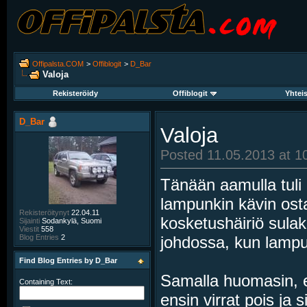
Offipalsta.COM
>
Offiblogit
>
D_Bar
Valoja
Rekisteröidy
Offiblogit
Yhtei
D_Bar
Valoja
Posted 11.05.2013 at 1
Tänään aamulla tuli 
lampunkin kävin osta
Rekisteröitynyt
22.04.11
kosketushäiriö sula
Sijainti
Sodankylä, Suomi
Viestit
558
johdossa, kun lampun 
Blog Entries
2
Find Blog Entries by D_Bar
Samalla huomasin, e
Containing Text:
ensin virrat pois ja