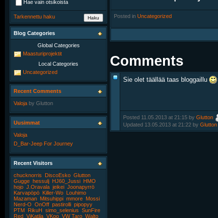
Hae vain otsikoista
Posted in
‎
Uncategorized
Tarkennettu haku
Blog Categories
Global Categories
Maasturiprojektit
Comments
Local Categories
Uncategorized
Sie olet täällää taas bloggaillu
Recent Comments
Valoja
by
Glutton
Posted 11.05.2013 at 21:15 by
Glutton
Uusimmat
Updated 13.05.2013 at 21:22 by
Glutton
Valoja
D_Bar-Jeep For Journey
Recent Visitors
chucknorris
DiscoEsko
Glutton
Gugge
hessulj
HJ60_Jussi
HMO
hojo
J.Oravala
jeikei
Joonapyrrö
Karvapöpö
Killer-Wo
Louhimo
Mazaman
Mitsuhippi
mmore
Mossi
Nerd-O
OnOff
pastirolli
pipopyy
PTM
RikuH
simo_selenius
SunFire
Red
ViKatila
VKoo
VW Taro
Walto