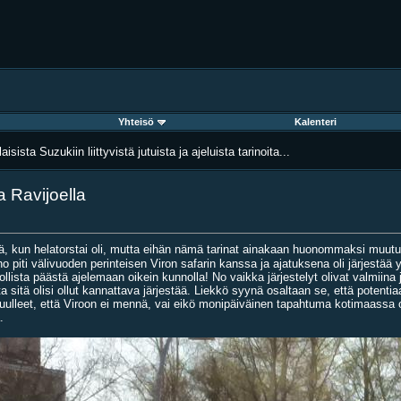
Yhteisö
Kalenteri
aisista Suzukiin liittyvistä jutuista ja ajeluista tarinoita...
a Ravijoella
itä, kun helatorstai oli, mutta eihän nämä tarinat ainakaan huonommaksi muu
erho piti välivuoden perinteisen Viron safarin kanssa ja ajatuksena oli järjestä
ollista päästä ajelemaan oikein kunnolla! No vaikka järjestelyt olivat valmiina 
otta sitä olisi ollut kannattava järjestää. Liekkö syynä osaltaan se, että potent
uulleet, että Viroon ei mennä, vai eikö monipäiväinen tapahtuma kotimaassa ole
.