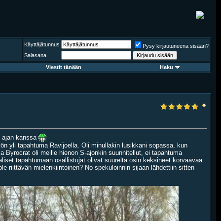
Käyttäjätunnus
Pysy kirjautuneena sisään?
Salasana
Viestit tänään
Haku
tu ajan kanssa
ä yön yli tapahtuma Ravijoella. Oli minullakin lusikkani sopassa, kun
ja Byrocrat oli meille hienon S-ajonkin suunnitellut, ei tapahtuma
iaaliset tapahtumaan osallistujat olivat suurelta osin keksineet korvaavaa
 riittävän mielenkiintoinen? No spekuloinnin sijaan lähdettiin sitten