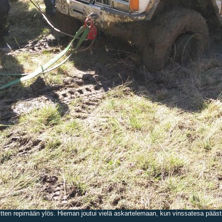
n sitten repimään ylös. Hieman joutui vielä askartelemaan, kun vinssatesa päästi