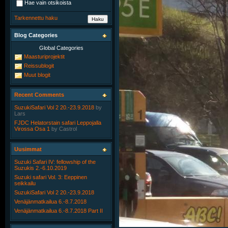
Hae vain otsikoista
Tarkennettu haku
Blog Categories
Global Categories
Maasturiprojektit
Reissublogit
Muut blogit
Recent Comments
SuzukiSafari Vol 2 20.-23.9.2018
by
Lars
FJDC Helatorstain safari Leppojalla
Virossa Osa 1
by
Castrol
Uusimmat
Suzuki Safari IV: fellowship of the
Suzukis 2.-6.10.2019
Suzuki safari Vol. 3: Eeppinen
seikkailu
SuzukiSafari Vol 2 20.-23.9.2018
Venäjänmatkailua 6.-8.7.2018
Venäjänmatkailua 6.-8.7.2018 Part II