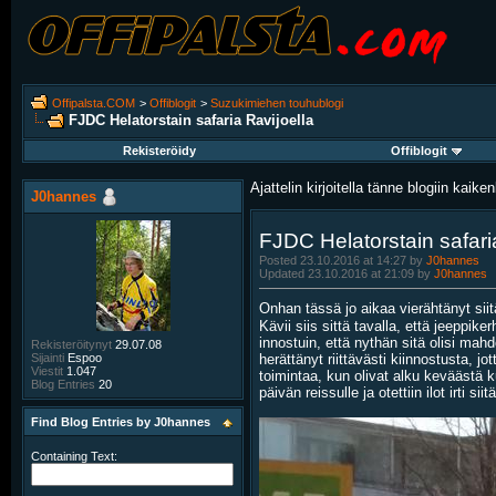
Offipalsta.COM
>
Offiblogit
>
Suzukimiehen touhublogi
FJDC Helatorstain safaria Ravijoella
Rekisteröidy
Offiblogit
Ajattelin kirjoitella tänne blogiin kaikenl
J0hannes
FJDC Helatorstain safari
Posted 23.10.2016 at 14:27 by
J0hannes
Updated 23.10.2016 at 21:09 by
J0hannes
Onhan tässä jo aikaa vierähtänyt si
Kävii siis sittä tavalla, että jeeppik
innostuin, että nythän sitä olisi mahd
Rekisteröitynyt
29.07.08
herättänyt riittävästi kiinnostusta, j
Sijainti
Espoo
Viestit
1.047
toimintaa, kun olivat alku keväästä k
Blog Entries
20
päivän reissulle ja otettiin ilot irti siitä
Find Blog Entries by J0hannes
Containing Text: