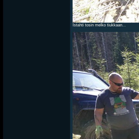
Istahti tosin melko tiukkaan...