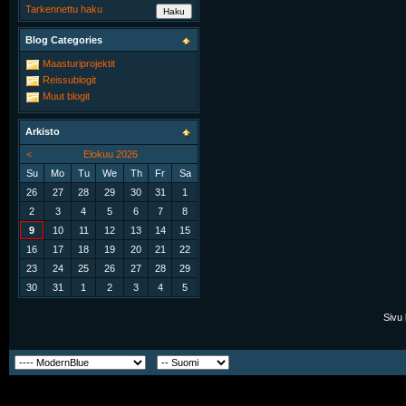
Tarkennettu haku
Blog Categories
Maasturiprojektit
Reissublogit
Muut blogit
Arkisto
<
Elokuu 2026
Su
Mo
Tu
We
Th
Fr
Sa
26
27
28
29
30
31
1
2
3
4
5
6
7
8
9
10
11
12
13
14
15
16
17
18
19
20
21
22
23
24
25
26
27
28
29
30
31
1
2
3
4
5
Sivu 