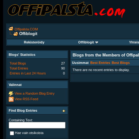
Offipalsta.COM
Offiblogit
Rekisteröidy
Offiblogit
Yhtei
Blogs' Statistics
Blogs from the Members of Offipa
Uusimmat
Best Entries
Best Blogs
Total Blogs
27
Total Entries
90
There are no recent entries to display.
Entries in Last 24 Hours
0
Valinnat
View a Random Blog Entry
View RSS Feed
Find Blog Entries
Containing Text:
Hae vain otsikoista