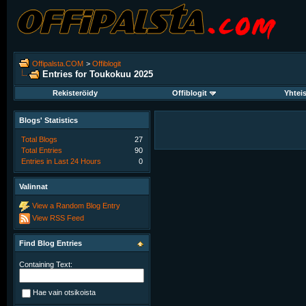
Offipalsta.COM
>
Offiblogit
Entries for Toukokuu 2025
Rekisteröidy
Offiblogit
Yhtei
Blogs' Statistics
Total Blogs
27
Total Entries
90
Entries in Last 24 Hours
0
Valinnat
View a Random Blog Entry
View RSS Feed
Find Blog Entries
Containing Text:
Hae vain otsikoista