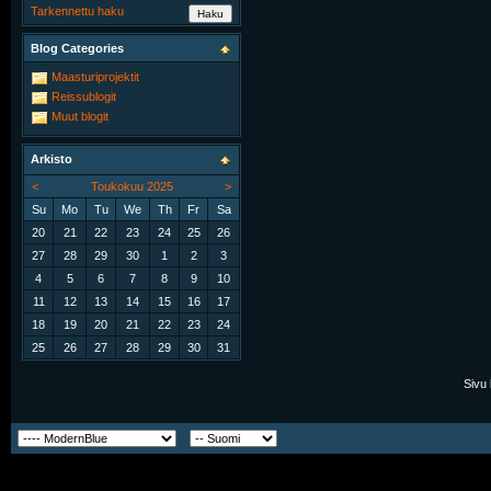
Tarkennettu haku
Blog Categories
Maasturiprojektit
Reissublogit
Muut blogit
Arkisto
<
Toukokuu 2025
>
Su
Mo
Tu
We
Th
Fr
Sa
20
21
22
23
24
25
26
27
28
29
30
1
2
3
4
5
6
7
8
9
10
11
12
13
14
15
16
17
18
19
20
21
22
23
24
25
26
27
28
29
30
31
Sivu 