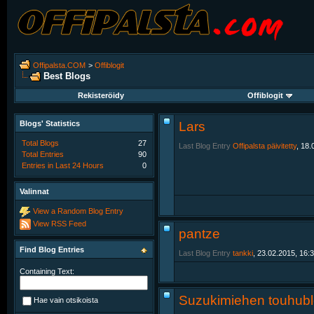
Offipalsta.COM
>
Offiblogit
Best Blogs
Rekisteröidy
Offiblogit
Blogs' Statistics
Lars
Total Blogs
27
Last Blog Entry
Offipalsta päivitetty
, 18.
Total Entries
90
Entries in Last 24 Hours
0
Valinnat
View a Random Blog Entry
View RSS Feed
pantze
Find Blog Entries
Last Blog Entry
tankki
, 23.02.2015, 16:
Containing Text:
Suzukimiehen touhubl
Hae vain otsikoista