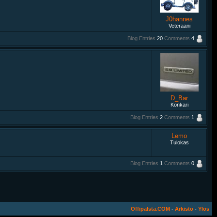
J0hannes
Veteraani
Blog Entries
20
Comments
4
D_Bar
Konkari
Blog Entries
2
Comments
1
Lemo
Tulokas
Blog Entries
1
Comments
0
Offipalsta.COM
-
Arkisto
-
Ylös