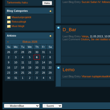
Last Blog Entry
Suzuki Safari IV: fellow
Tarkennettu haku
Blog Categories
Maasturiprojektit
Reissublogit
Muut blogit
D_Bar
Arkisto
Last Blog Entry
Valoja
, 11.05.2013, 10:0
Last Comment
Glutton
,
Sie olet täällää t
<
Elokuu 2026
Su
Mo
Tu
We
Th
Fr
Sa
26
27
28
29
30
31
1
2
3
4
5
6
7
8
9
10
11
12
13
14
15
16
17
18
19
20
21
22
Lemo
23
24
25
26
27
28
29
Last Blog Entry
Vitaraan tuplajakolaatik
30
31
1
2
3
4
5