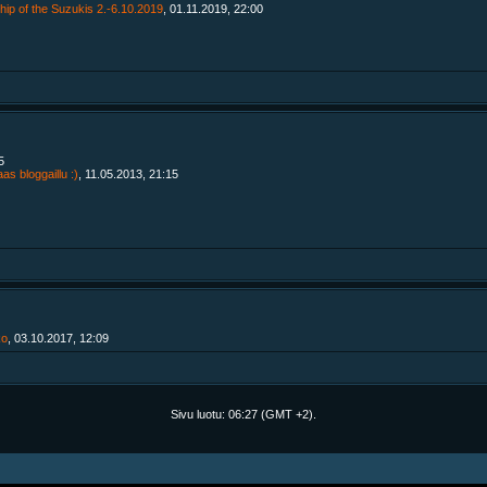
ship of the Suzukis 2.-6.10.2019
, 01.11.2019, 22:00
5
aas bloggaillu :)
, 11.05.2013, 21:15
ko
, 03.10.2017, 12:09
Sivu luotu:
06:27
(GMT +2).