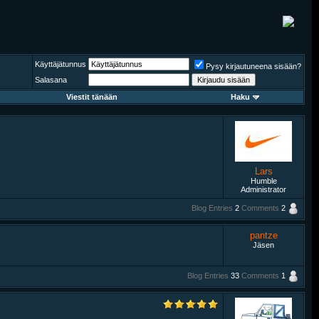
Käyttäjätunnus
Pysy kirjautuneena sisään?
Salasana
Viestit tänään
Haku
Lars
Humble
Administrator
Blog Entries
2
Comments
2
pantze
Jäsen
Blog Entries
33
Comments
1