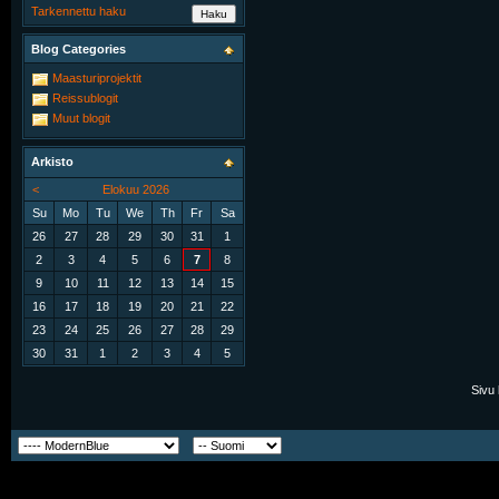
Tarkennettu haku
Blog Categories
Maasturiprojektit
Reissublogit
Muut blogit
Arkisto
<
Elokuu 2026
Su
Mo
Tu
We
Th
Fr
Sa
26
27
28
29
30
31
1
2
3
4
5
6
7
8
9
10
11
12
13
14
15
16
17
18
19
20
21
22
23
24
25
26
27
28
29
30
31
1
2
3
4
5
Sivu 