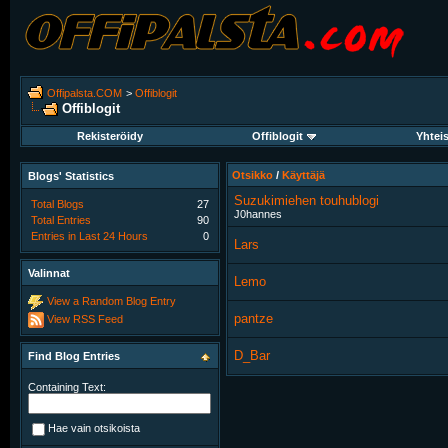
Offipalsta.COM
>
Offiblogit
Offiblogit
Rekisteröidy
Offiblogit
Yhtei
Otsikko
/
Käyttäjä
Blogs' Statistics
Suzukimiehen touhublogi
Total Blogs
27
J0hannes
Total Entries
90
Entries in Last 24 Hours
0
Lars
Valinnat
Lemo
View a Random Blog Entry
pantze
View RSS Feed
D_Bar
Find Blog Entries
Containing Text:
Hae vain otsikoista