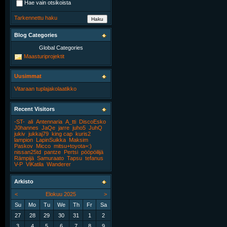
Hae vain otsikoista
Tarkennettu haku
Blog Categories
Global Categories
Maasturiprojektit
Uusimmat
Vitaraan tuplajakolaatikko
Recent Visitors
-ST-
ali
Antennaria
A_tti
DiscoEsko
J0hannes
JaQe
jarre
juho5
JuhQ
jukiv
jukkaj79
king cap
kuris2
lampion
LapinSuikka
Maksim
Paskov
Micco
mitsu+toyota=:)
nissan25td
pantze
Pertsi
pööpöilijä
Rämpijä
Samuraato
Tapsu
tefanus
V-P
ViKatila
Wanderer
Arkisto
<
Elokuu 2025
>
Su
Mo
Tu
We
Th
Fr
Sa
27
28
29
30
31
1
2
3
4
5
6
7
8
9