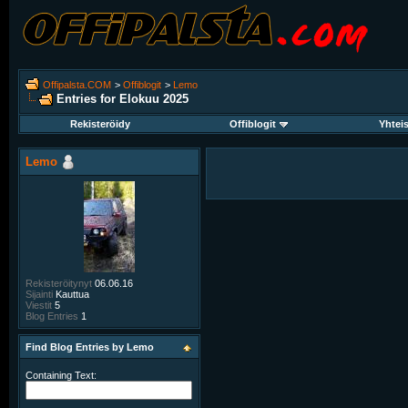
Offipalsta.COM
>
Offiblogit
>
Lemo
Entries for Elokuu 2025
Rekisteröidy
Offiblogit
Yhtei
Lemo
Rekisteröitynyt
06.06.16
Sijainti
Kauttua
Viestit
5
Blog Entries
1
Find Blog Entries by Lemo
Containing Text: