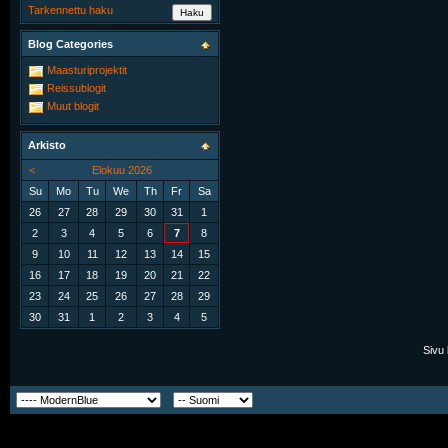
Tarkennettu haku
Blog Categories
Maasturiprojektit
Reissublogit
Muut blogit
Arkisto
<
Elokuu 2026
Su
Mo
Tu
We
Th
Fr
Sa
26
27
28
29
30
31
1
2
3
4
5
6
7
8
9
10
11
12
13
14
15
16
17
18
19
20
21
22
23
24
25
26
27
28
29
30
31
1
2
3
4
5
Sivu 