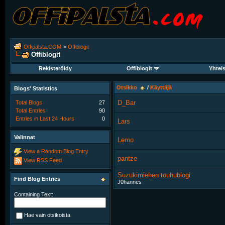
Offipalsta.COM
>
Offiblogit
Offiblogit
Rekisteröidy
Offiblogit
Yhtei
Otsikko
/
Käyttäjä
Blogs' Statistics
D_Bar
Total Blogs
27
Total Entries
90
Entries in Last 24 Hours
0
Lars
Valinnat
Lemo
View a Random Blog Entry
pantze
View RSS Feed
Suzukimiehen touhublogi
Find Blog Entries
J0hannes
Containing Text:
Hae vain otsikoista