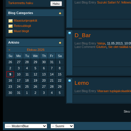
Last Blog Entry
Suzuki Safari IV: fellow
Tarkennettu haku
Blog Categories
Maasturiprojektit
Reissublogit
Muut blogit
D_Bar
Arkisto
Last Blog Entry
Valoja
, 11.05.2013, 10:0
Last Comment
Glutton
,
Sie olet täällää t
<
Elokuu 2026
Su
Mo
Tu
We
Th
Fr
Sa
26
27
28
29
30
31
1
2
3
4
5
6
7
8
9
10
11
12
13
14
15
16
17
18
19
20
21
22
Lemo
23
24
25
26
27
28
29
Last Blog Entry
Vitaraan tuplajakolaatik
30
31
1
2
3
4
5
Sivu 