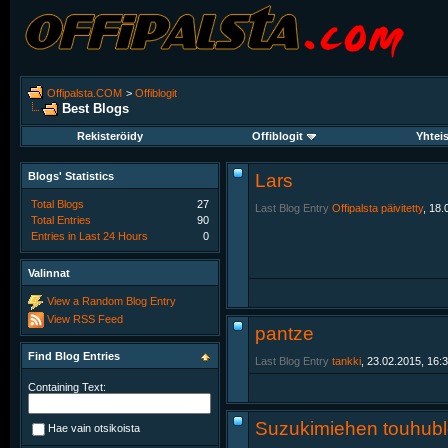
Offipalsta.COM
>
Offiblogit
Best Blogs
Rekisteröidy
Offiblogit
Yhtei
Blogs' Statistics
Lars
Total Blogs
27
Last Blog Entry
Offipalsta päivitetty
, 18.
Total Entries
90
Entries in Last 24 Hours
0
Valinnat
View a Random Blog Entry
View RSS Feed
pantze
Find Blog Entries
Last Blog Entry
tankki
, 23.02.2015, 16:
Containing Text:
Suzukimiehen touhubl
Hae vain otsikoista