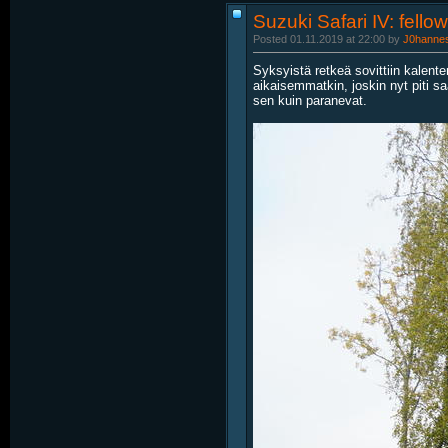
Suzuki Safari IV: fello
Posted 01.11.2019 at 22:00 by
J0hanne
Syksyistä retkeä sovittiin kalente
aikaisemmatkin, joskin nyt piti s
sen kuin paranevat.