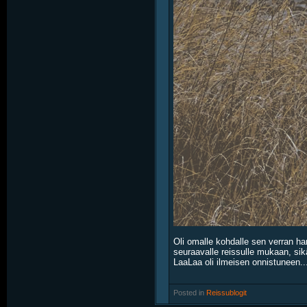
Oli omalle kohdalle sen verran ha
seuraavalle reissulle mukaan, sikäl
LaaLaa oli ilmeisen onnistuneen..
Posted in
‎
Reissublogit