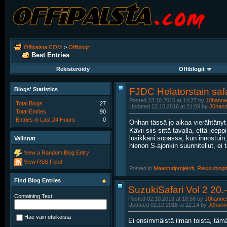
Offipalsta.COM
>
Offiblogit
Best Entries
Rekisteröidy
Offiblogit
Blogs' Statistics
FJDC Helatorstain safa
Posted 23.10.2016 at 14:27 by
J0hanne
Total Blogs
27
Updated 23.10.2016 at 21:09 by
J0han
Total Entries
90
Entries in Last 24 Hours
0
Onhan tässä jo aikaa vierähtänyt
Kävii siis sittä tavalla, että jee
lusikkani sopassa, kun innostuin, 
Valinnat
hienon S-ajonkin suunnitellut, ei 
View a Random Blog Entry
View RSS Feed
Posted in
‎
Maasturiprojektit
, ‎
Reissublogit
Find Blog Entries
SuzukiSafari Vol 2 20.
Containing Text:
Posted 02.10.2018 at 18:56 by
J0hanne
Updated 02.10.2018 at 22:14 by
J0hann
Hae vain otsikoista
Ei ensimmäistä ilman toista, täm