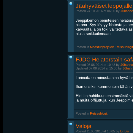
Jäähyväiset leppojalle
Posted 24.10.2016 at 06:00 by
J0hanne
Jeeppikerhon perinteisen helator
aikana. Syy löytyy Natosta ja se
karvaalta ja on toki valitettava as
alulla seikkailemaan...
Posted in
‎
Maasturiprojektit
, ‎
Reissublogit
FJDC Helatorstain saf
Posted 05.06.2014 at 10:48 by
J0hanne
Updated 07.08.2014 at 15:55 by
J0han
Tarinoita on minusta aina hyvä h
Ihan ensiksi kommentoin tähän väl
Elettiin huhtikuun ensimmäisiä vi
ja muita offijuttuja, kun Jeeppim
Posted in
‎
Reissublogit
Valoja
Posted 11.05.2013 at 10:05 by
D_Bar