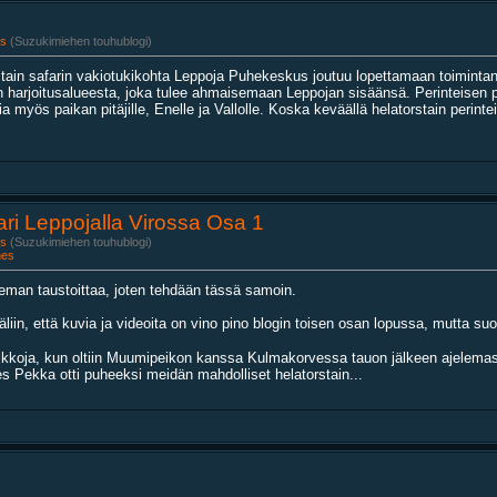
s
(Suzukimiehen touhublogi)
stain safarin vakiotukikohta Leppoja Puhekeskus joutuu lopettamaan toiminta
n harjoitusalueesta, joka tulee ahmaisemaan Leppojan sisäänsä. Perinteisen 
ia myös paikan pitäjille, Enelle ja Vallolle. Koska keväällä helatorstain perintei
ari Leppojalla Virossa Osa 1
s
(Suzukimiehen touhublogi)
nes
ieman taustoittaa, joten tehdään tässä samoin.
iin, että kuvia ja videoita on vino pino blogin toisen osan lopussa, mutta suo
ikkoja, kun oltiin Muumipeikon kanssa Kulmakorvessa tauon jälkeen ajelemassa.
ies Pekka otti puheeksi meidän mahdolliset helatorstain...