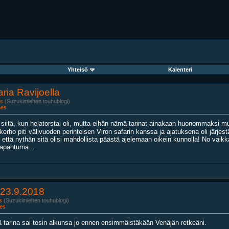
Yhteisö
Kalenteri
ria Ravijoella
s
(Suzukimiehen touhublogi)
nes
 siitä, kun helatorstai oli, mutta eihän nämä tarinat ainakaan huonommaksi 
ppikerho piti välivuoden perinteisen Viron safarin kanssa ja ajatuksena oli järjes
että nythän sitä olisi mahdollista päästä ajelemaan oikein kunnolla! No vaikka j
tapahtuma...
-23.9.2018
s
(Suzukimiehen touhublogi)
es
ä tarina sai tosin alkunsa jo ennen ensimmäistäkään Venäjän retkeäni.