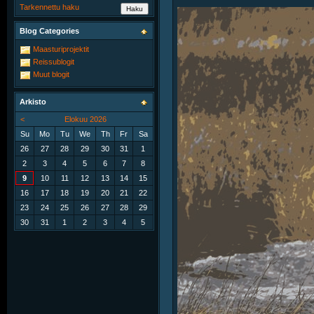
Tarkennettu haku
Blog Categories
Maasturiprojektit
Reissublogit
Muut blogit
Arkisto
<
Elokuu 2026
Su
Mo
Tu
We
Th
Fr
Sa
26
27
28
29
30
31
1
2
3
4
5
6
7
8
9
10
11
12
13
14
15
16
17
18
19
20
21
22
23
24
25
26
27
28
29
30
31
1
2
3
4
5