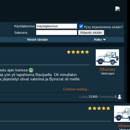
Käyttäjätunnus
Pysy kirjautuneena sisään?
Salasana
Viestit tänään
Haku
J0hannes
muutu ajan kanssa
Veteraani
tää yön yli tapahtuma Ravijoella. Oli minullakin
ärjestelyt olivat valmiina ja Byrocrat oli meille
Continue reading...
Luettu
51965
Comments
0
J0hann
Veteraa