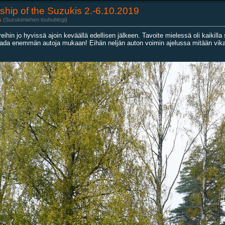
wship of the Suzukis 2.-6.10.2019
s
(Suzukimiehen touhublogi)
reihin jo hyvissä ajoin keväällä edellisen jälkeen. Tavoite mielessä oli kaikill
aada enemmän autoja mukaan! Eihän neljän auton voimin ajelussa mitään vikaa 