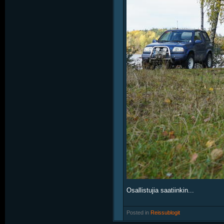
Osallistujia saatiinkin...
Posted in
‎
Reissublogit