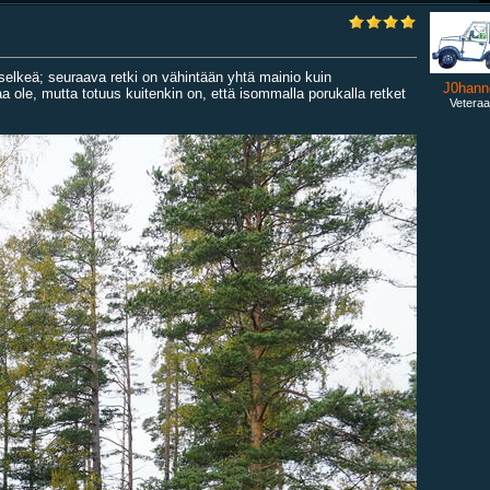
a selkeä; seuraava retki on vähintään yhtä mainio kuin
J0hann
ole, mutta totuus kuitenkin on, että isommalla porukalla retket
Veteraa