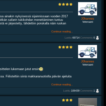
nsa ainakin nykyisessä sijainnissaan vuoden 2017
J0hannes
pitkän safarin tukikohdan menettäminen tuntuu
Veteraani
stä ei järjestetty, lähdettiin porukalla näin ruskan
Continue reading...
Luettu
69714
Comments
0
J0hannes
Veteraani
sittelen lukemaan jutut ensin
 Fiilisteltiin siinä makkaranuotiolla päivän ajeluita
Continue reading...
Luettu
106439
Comments
1