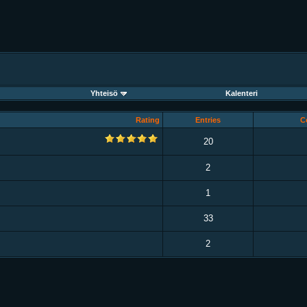
Yhteisö
Kalenteri
Rating
Entries
C
20
2
1
33
2