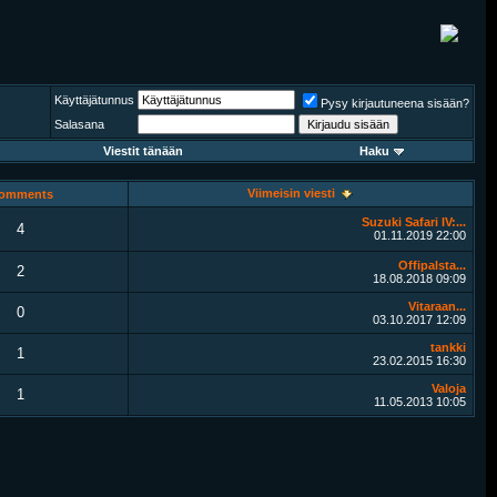
Käyttäjätunnus
Pysy kirjautuneena sisään?
Salasana
Viestit tänään
Haku
Viimeisin viesti
omments
Suzuki Safari IV:...
4
01.11.2019
22:00
Offipalsta...
2
18.08.2018
09:09
Vitaraan...
0
03.10.2017
12:09
tankki
1
23.02.2015
16:30
Valoja
1
11.05.2013
10:05