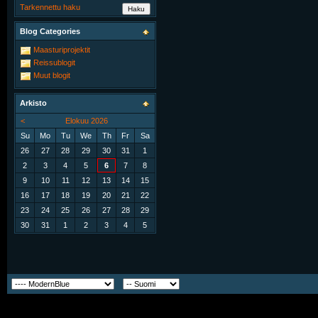
Tarkennettu haku
Blog Categories
Maasturiprojektit
Reissublogit
Muut blogit
Arkisto
<
Elokuu 2026
Su
Mo
Tu
We
Th
Fr
Sa
26
27
28
29
30
31
1
2
3
4
5
6
7
8
9
10
11
12
13
14
15
16
17
18
19
20
21
22
23
24
25
26
27
28
29
30
31
1
2
3
4
5