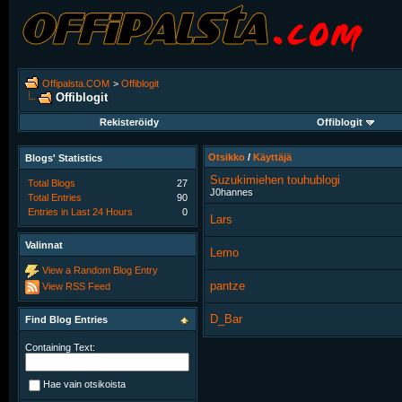
Offipalsta.COM
>
Offiblogit
Offiblogit
Rekisteröidy
Offiblogit
Otsikko
/
Käyttäjä
Blogs' Statistics
Suzukimiehen touhublogi
Total Blogs
27
J0hannes
Total Entries
90
Entries in Last 24 Hours
0
Lars
Valinnat
Lemo
View a Random Blog Entry
pantze
View RSS Feed
D_Bar
Find Blog Entries
Containing Text:
Hae vain otsikoista