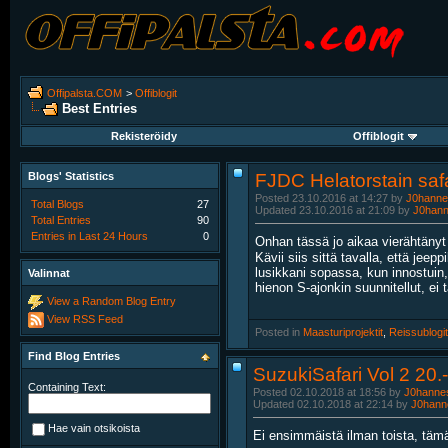
Offipalsta.COM
>
Offiblogit
Best Entries
Rekisteröidy
Offiblogit
Blogs' Statistics
FJDC Helatorstain safa
Posted 23.10.2016 at 14:27 by
J0hanne
Total Blogs
27
Updated 23.10.2016 at 21:09 by
J0han
Total Entries
90
Entries in Last 24 Hours
0
Onhan tässä jo aikaa vierähtänyt
Kävii siis sittä tavalla, että jee
lusikkani sopassa, kun innostuin, 
Valinnat
hienon S-ajonkin suunnitellut, ei 
View a Random Blog Entry
View RSS Feed
Posted in
‎
Maasturiprojektit
, ‎
Reissublogit
Find Blog Entries
SuzukiSafari Vol 2 20.
Containing Text:
Posted 02.10.2018 at 18:56 by
J0hanne
Updated 02.10.2018 at 22:14 by
J0hann
Hae vain otsikoista
Ei ensimmäistä ilman toista, täm