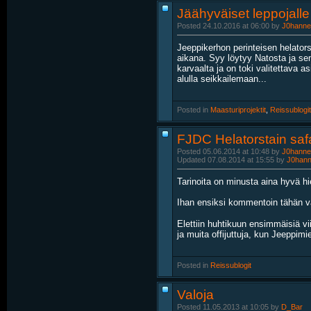
Jäähyväiset leppojalle
Posted 24.10.2016 at 06:00 by
J0hanne
Jeeppikerhon perinteisen helator
aikana. Syy löytyy Natosta ja se
karvaalta ja on toki valitettava as
alulla seikkailemaan...
Posted in
‎
Maasturiprojektit
, ‎
Reissublogit
FJDC Helatorstain saf
Posted 05.06.2014 at 10:48 by
J0hanne
Updated 07.08.2014 at 15:55 by
J0han
Tarinoita on minusta aina hyvä h
Ihan ensiksi kommentoin tähän väl
Elettiin huhtikuun ensimmäisiä vi
ja muita offijuttuja, kun Jeeppim
Posted in
‎
Reissublogit
Valoja
Posted 11.05.2013 at 10:05 by
D_Bar