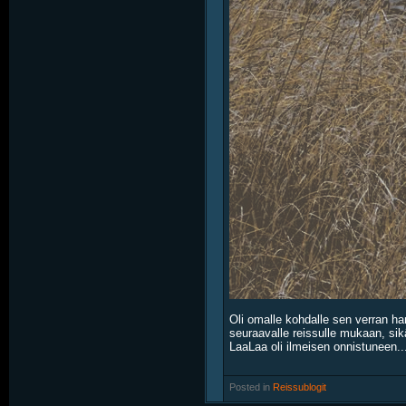
Oli omalle kohdalle sen verran ha
seuraavalle reissulle mukaan, sikäl
LaaLaa oli ilmeisen onnistuneen..
Posted in
‎
Reissublogit