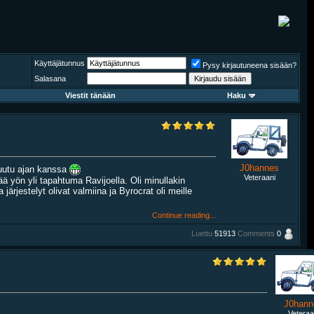
Käyttäjätunnus
Pysy kirjautuneena sisään?
Salasana
Viestit tänään
Haku
J0hannes
muutu ajan kanssa
Veteraani
tää yön yli tapahtuma Ravijoella. Oli minullakin
ärjestelyt olivat valmiina ja Byrocrat oli meille
Continue reading...
Luettu
51913
Comments
0
J0hann
Veteraa