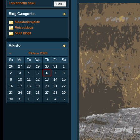
Tarkennettu haku
Blog Categories
Maasturiprojektit
Reissublogit
Muut blogit
Arkisto
<
Elokuu 2026
Su
Mo
Tu
We
Th
Fr
Sa
26
27
28
29
30
31
1
2
3
4
5
6
7
8
9
10
11
12
13
14
15
16
17
18
19
20
21
22
23
24
25
26
27
28
29
30
31
1
2
3
4
5