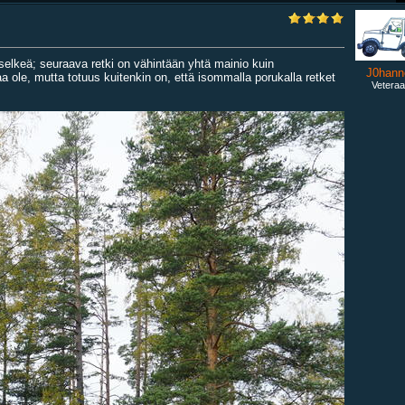
a selkeä; seuraava retki on vähintään yhtä mainio kuin
J0hann
ole, mutta totuus kuitenkin on, että isommalla porukalla retket
Veteraa