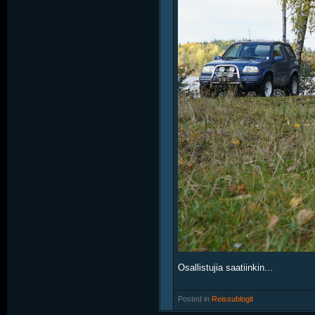
Osallistujia saatiinkin...
Posted in
‎
Reissublogit