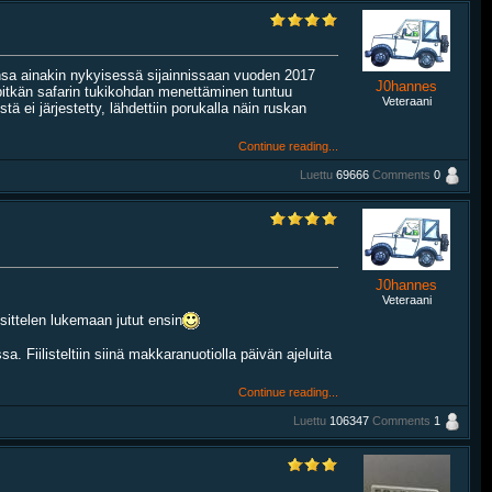
nsa ainakin nykyisessä sijainnissaan vuoden 2017
J0hannes
pitkän safarin tukikohdan menettäminen tuntuu
Veteraani
stä ei järjestetty, lähdettiin porukalla näin ruskan
Continue reading...
Luettu
69666
Comments
0
J0hannes
Veteraani
sittelen lukemaan jutut ensin
 Fiilisteltiin siinä makkaranuotiolla päivän ajeluita
Continue reading...
Luettu
106347
Comments
1