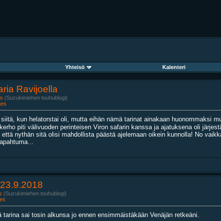
Yhteisö
Kalenteri
ria Ravijoella
s
(Suzukimiehen touhublogi)
nes
 siitä, kun helatorstai oli, mutta eihän nämä tarinat ainakaan huonommaksi 
ppikerho piti välivuoden perinteisen Viron safarin kanssa ja ajatuksena oli järjes
että nythän sitä olisi mahdollista päästä ajelemaan oikein kunnolla! No vaikka j
tapahtuma...
-23.9.2018
s
(Suzukimiehen touhublogi)
es
ä tarina sai tosin alkunsa jo ennen ensimmäistäkään Venäjän retkeäni.