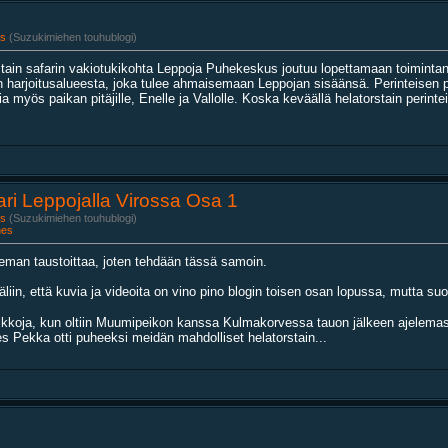
s
(Suzukimiehen touhublogi)
stain safarin vakiotukikohta Leppoja Puhekeskus joutuu lopettamaan toiminta
n harjoitusalueesta, joka tulee ahmaisemaan Leppojan sisäänsä. Perinteisen 
ia myös paikan pitäjille, Enelle ja Vallolle. Koska keväällä helatorstain perintei
ari Leppojalla Virossa Osa 1
s
(Suzukimiehen touhublogi)
nes
ieman taustoittaa, joten tehdään tässä samoin.
iin, että kuvia ja videoita on vino pino blogin toisen osan lopussa, mutta suo
ikkoja, kun oltiin Muumipeikon kanssa Kulmakorvessa tauon jälkeen ajelemassa.
ies Pekka otti puheeksi meidän mahdolliset helatorstain...