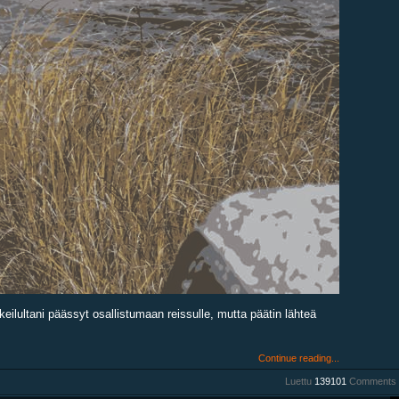
eilultani päässyt osallistumaan reissulle, mutta päätin lähteä
Continue reading...
Luettu
139101
Comments