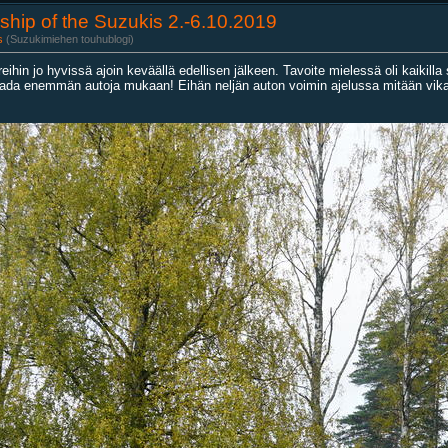
wship of the Suzukis 2.-6.10.2019
s
(Suzukimiehen touhublogi)
reihin jo hyvissä ajoin keväällä edellisen jälkeen. Tavoite mielessä oli kaikill
aada enemmän autoja mukaan! Eihän neljän auton voimin ajelussa mitään vikaa 