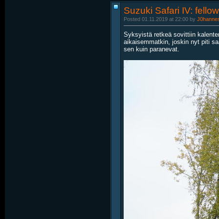
Suzuki Safari IV: fello
Posted 01.11.2019 at 22:00 by
J0hanne
Syksyistä retkeä sovittiin kalente
aikaisemmatkin, joskin nyt piti s
sen kuin paranevat.