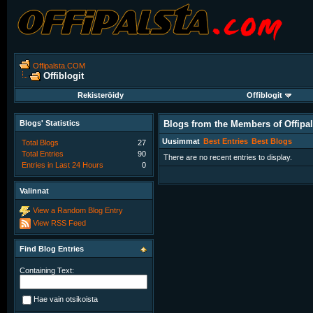
Offipalsta.COM
Offiblogit
Rekisteröidy
Offiblogit
Blogs' Statistics
Blogs from the Members of Offipa
Uusimmat
Best Entries
Best Blogs
Total Blogs
27
Total Entries
90
There are no recent entries to display.
Entries in Last 24 Hours
0
Valinnat
View a Random Blog Entry
View RSS Feed
Find Blog Entries
Containing Text:
Hae vain otsikoista