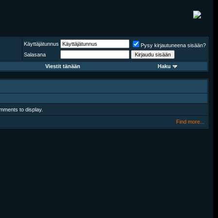
Käyttäjätunnus
Pysy kirjautuneena sisään?
Salasana
Viestit tänään
Haku
mments to display.
Find more...