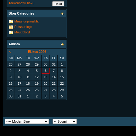
Tarkennettu haku
Blog Categories
Maasturiprojektit
Reissublogit
Muut blogit
Arkisto
<
Elokuu 2026
Su
Mo
Tu
We
Th
Fr
Sa
26
27
28
29
30
31
1
2
3
4
5
6
7
8
9
10
11
12
13
14
15
16
17
18
19
20
21
22
23
24
25
26
27
28
29
30
31
1
2
3
4
5