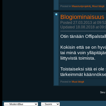
Posted in
‎
Maasturiprojektit
, ‎
Muut blogit
Blogiominaisuus l
Posted 27.03.2013 at 09:5
Updated 18.08.2018 at 09:
Otin tänään Offipalsta
Kokisin että se on hyv
tai minä voin ylläpitäj
liittyvistä toimista.
Toistaiseksi sitä ei ol
tärkeimmät käännökse
Posted in
‎
Muut blogit
Sivu 