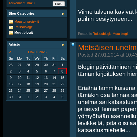
Tarkennettu haku
Viime talvena kävivät 
Blog Categories
puihin pesiytyneen...
Maasturiprojektit
Reissublogit
Muut blogit
Posted in
‎
Reissublogit
, ‎
Muut blogit
Arkisto
Metsäisen unelm
<
Elokuu 2026
Posted 27.01.2014 at 10:4
Su
Mo
Tu
We
Th
Fr
Sa
26
27
28
29
30
31
1
Blogin päivittäminen hi
2
3
4
5
6
7
8
tämän kirjoituksen hi
9
10
11
12
13
14
15
16
17
18
19
20
21
22
Eräänä tammikuisena l
23
24
25
26
27
28
29
tämäkin osa tarinaa s
30
31
1
2
3
4
5
unelma sai katsastusm
ja tietysti leiman paper
yömyöhään asennellut 
levikkeitä, jotta olis
katsastusmiehelle...