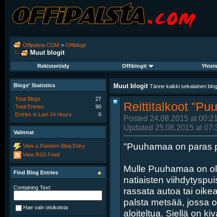
Offipalsta.COM
>
Offiblogit
Muut blogit
Rekisteröidy
Offiblogit
Yhtei
Blogs' Statistics
Muut blogit
Tänne kaikki sekalainen blogit
Total Blogs
27
Reittitalkoot "P
Total Entries
90
Entries in Last 24 Hours
0
Posted 24.08.2015 at 00:2
Updated 25.08.2015 at 07:
Valinnat
"Puuhamaa on paras pa
View a Random Blog Entry
View RSS Feed
Mulle Puuhamaa on ollu
Find Blog Entries
natiaisten viihdytyspu
Containing Text:
rassata autoa tai oik
palsta metsää, jossa o
Hae vain otsikoista
aloiteltua. Siellä on kiv