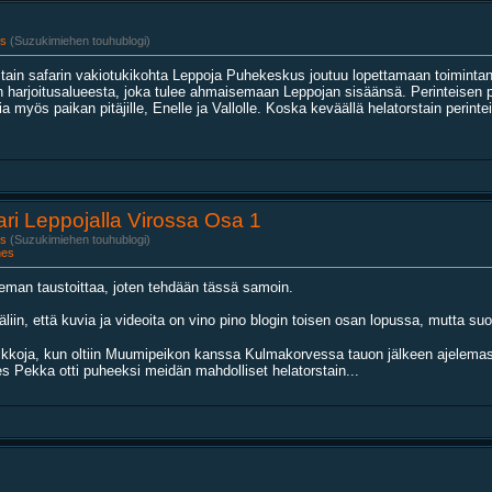
s
(Suzukimiehen touhublogi)
stain safarin vakiotukikohta Leppoja Puhekeskus joutuu lopettamaan toiminta
n harjoitusalueesta, joka tulee ahmaisemaan Leppojan sisäänsä. Perinteisen 
ia myös paikan pitäjille, Enelle ja Vallolle. Koska keväällä helatorstain perintei
ari Leppojalla Virossa Osa 1
s
(Suzukimiehen touhublogi)
nes
ieman taustoittaa, joten tehdään tässä samoin.
iin, että kuvia ja videoita on vino pino blogin toisen osan lopussa, mutta suo
ikkoja, kun oltiin Muumipeikon kanssa Kulmakorvessa tauon jälkeen ajelemassa.
ies Pekka otti puheeksi meidän mahdolliset helatorstain...