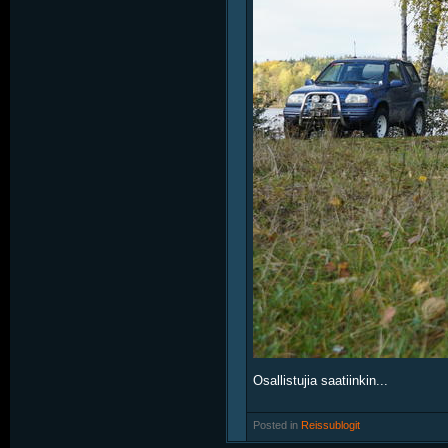
Osallistujia saatiinkin...
Posted in
‎
Reissublogit