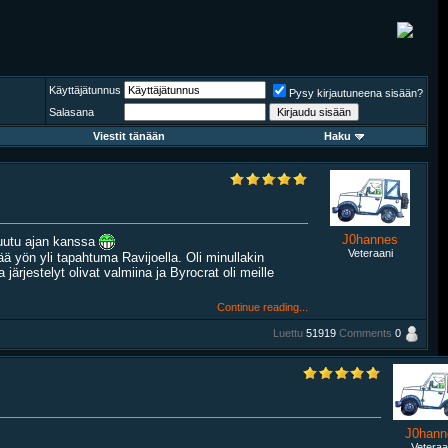
Käyttäjätunnus
Pysy kirjautuneena sisään?
Salasana
Viestit tänään
Haku
J0hannes
muutu ajan kanssa
Veteraani
tää yön yli tapahtuma Ravijoella. Oli minullakin
ärjestelyt olivat valmiina ja Byrocrat oli meille
Continue reading...
Luettu
51919
Comments
0
J0hann
Veteraa