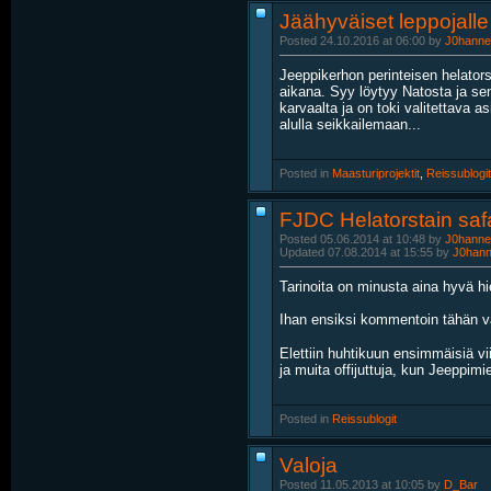
Jäähyväiset leppojalle
Posted 24.10.2016 at 06:00 by
J0hanne
Jeeppikerhon perinteisen helator
aikana. Syy löytyy Natosta ja se
karvaalta ja on toki valitettava as
alulla seikkailemaan...
Posted in
‎
Maasturiprojektit
, ‎
Reissublogit
FJDC Helatorstain saf
Posted 05.06.2014 at 10:48 by
J0hanne
Updated 07.08.2014 at 15:55 by
J0han
Tarinoita on minusta aina hyvä h
Ihan ensiksi kommentoin tähän väl
Elettiin huhtikuun ensimmäisiä vi
ja muita offijuttuja, kun Jeeppim
Posted in
‎
Reissublogit
Valoja
Posted 11.05.2013 at 10:05 by
D_Bar