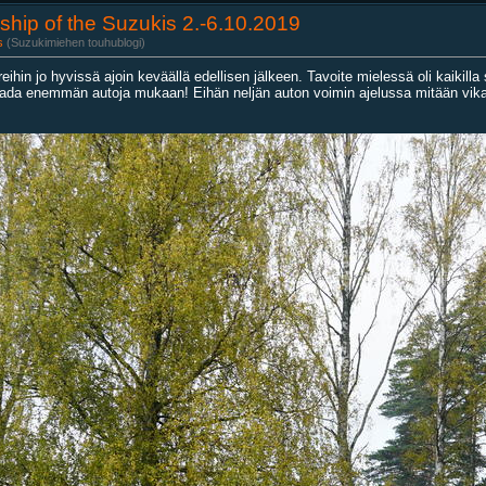
wship of the Suzukis 2.-6.10.2019
s
(Suzukimiehen touhublogi)
reihin jo hyvissä ajoin keväällä edellisen jälkeen. Tavoite mielessä oli kaikill
aada enemmän autoja mukaan! Eihän neljän auton voimin ajelussa mitään vikaa 