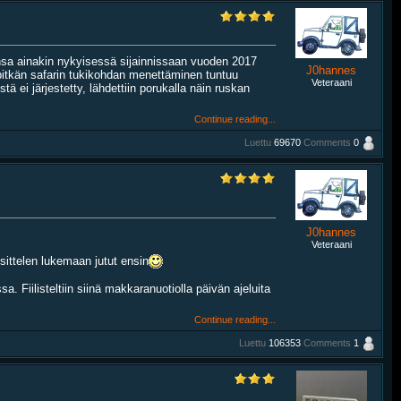
nsa ainakin nykyisessä sijainnissaan vuoden 2017
J0hannes
pitkän safarin tukikohdan menettäminen tuntuu
Veteraani
stä ei järjestetty, lähdettiin porukalla näin ruskan
Continue reading...
Luettu
69670
Comments
0
J0hannes
Veteraani
sittelen lukemaan jutut ensin
 Fiilisteltiin siinä makkaranuotiolla päivän ajeluita
Continue reading...
Luettu
106353
Comments
1