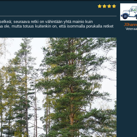
a selkeä; seuraava retki on vähintään yhtä mainio kuin
J0hann
ole, mutta totuus kuitenkin on, että isommalla porukalla retket
Veteraa