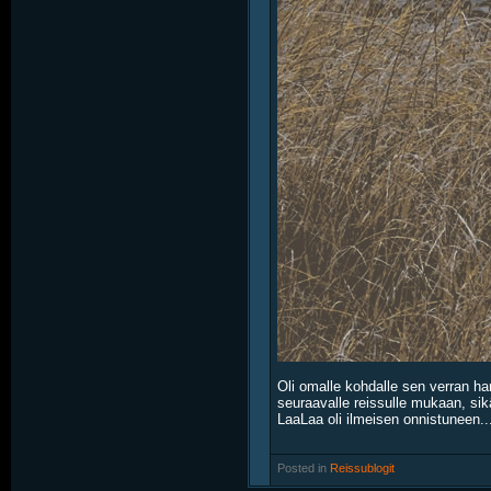
Oli omalle kohdalle sen verran ha
seuraavalle reissulle mukaan, sikäl
LaaLaa oli ilmeisen onnistuneen..
Posted in
‎
Reissublogit