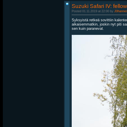
Suzuki Safari IV: fello
Posted 01.11.2019 at 22:00 by
J0hanne
Syksyistä retkeä sovittiin kalente
aikaisemmatkin, joskin nyt piti s
sen kuin paranevat.