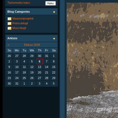
Tarkennettu haku
Blog Categories
Maasturiprojektit
Reissublogit
Muut blogit
Arkisto
<
Elokuu 2026
Su
Mo
Tu
We
Th
Fr
Sa
26
27
28
29
30
31
1
2
3
4
5
6
7
8
9
10
11
12
13
14
15
16
17
18
19
20
21
22
23
24
25
26
27
28
29
30
31
1
2
3
4
5