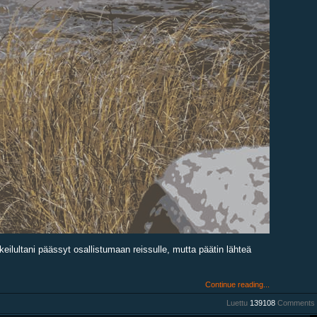
eilultani päässyt osallistumaan reissulle, mutta päätin lähteä
Continue reading...
Luettu
139108
Comments