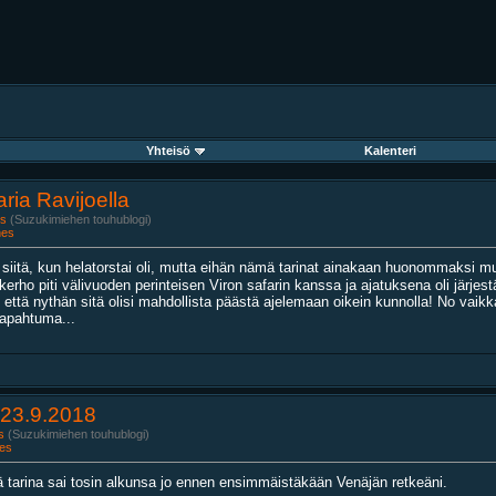
Yhteisö
Kalenteri
ria Ravijoella
s
(Suzukimiehen touhublogi)
nes
 siitä, kun helatorstai oli, mutta eihän nämä tarinat ainakaan huonommaksi 
ppikerho piti välivuoden perinteisen Viron safarin kanssa ja ajatuksena oli järjes
että nythän sitä olisi mahdollista päästä ajelemaan oikein kunnolla! No vaikka j
tapahtuma...
-23.9.2018
s
(Suzukimiehen touhublogi)
es
ä tarina sai tosin alkunsa jo ennen ensimmäistäkään Venäjän retkeäni.