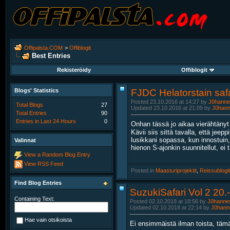
Offipalsta.COM
>
Offiblogit
Best Entries
Rekisteröidy
Offiblogit
Blogs' Statistics
FJDC Helatorstain safa
Posted 23.10.2016 at 14:27 by
J0hanne
Total Blogs
27
Updated 23.10.2016 at 21:09 by
J0han
Total Entries
90
Entries in Last 24 Hours
0
Onhan tässä jo aikaa vierähtänyt
Kävii siis sittä tavalla, että jee
lusikkani sopassa, kun innostuin, 
Valinnat
hienon S-ajonkin suunnitellut, ei 
View a Random Blog Entry
View RSS Feed
Posted in
‎
Maasturiprojektit
, ‎
Reissublogit
Find Blog Entries
SuzukiSafari Vol 2 20.
Containing Text:
Posted 02.10.2018 at 18:56 by
J0hanne
Updated 02.10.2018 at 22:14 by
J0hann
Hae vain otsikoista
Ei ensimmäistä ilman toista, täm