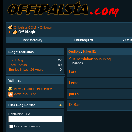
Offipalsta.COM
>
Offiblogit
Offiblogit
Rekisteröidy
Offiblogit
Yhtei
Otsikko
/
Käyttäjä
Blogs' Statistics
Suzukimiehen touhublogi
Total Blogs
27
J0hannes
Total Entries
90
Entries in Last 24 Hours
0
Lars
Valinnat
Lemo
View a Random Blog Entry
pantze
View RSS Feed
D_Bar
Find Blog Entries
Containing Text:
Hae vain otsikoista