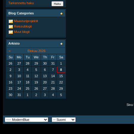
Tarkennettu haku
Blog Categories
Maasturiprojektit
Reissublogit
Muut blogit
Arkisto
<
Elokuu 2026
Su
Mo
Tu
We
Th
Fr
Sa
26
27
28
29
30
31
1
2
3
4
5
6
7
8
9
10
11
12
13
14
15
16
17
18
19
20
21
22
23
24
25
26
27
28
29
30
31
1
2
3
4
5
Sivu 