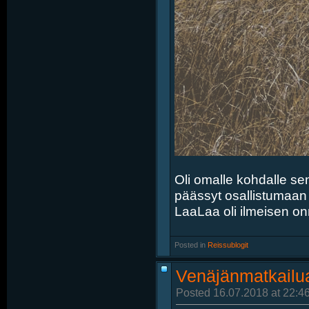
Oli omalle kohdalle sen
päässyt osallistumaan r
LaaLaa oli ilmeisen on
Posted in
‎
Reissublogit
Venäjänmatkailua
Posted 16.07.2018 at 22:4