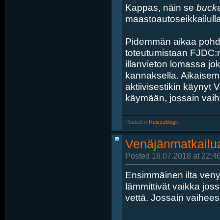
Kappas, näin se
bucket
maastoautoseikkailulla
Pidemmän aikaa pohdin
toteutumistaan FJDC:n 
illanvieton lomassa joku
kannaksella. Aikaise
aktiivisestikin käynyt
käymään, jossain vaihee
Posted in
‎
Reissublogit
Venäjänmatkailua
Posted 16.07.2018 at 22:4
Ensimmäinen ilta venyi
lämmittivät vaikka jo
vettä. Jossain vaihee