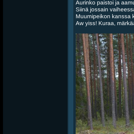
Aurinko paistoi ja aam
Siinä jossain vaiheess
Muumipeikon kanssa k
Aw yiss! Kuraa, märkää