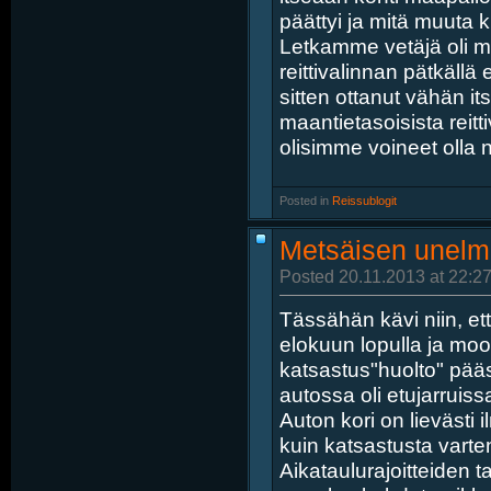
päättyi ja mitä muuta 
Letkamme vetäjä oli m
reittivalinnan pätkällä
sitten ottanut vähän i
maantietasoisista reitti
olisimme voineet olla ne
Posted in
‎
Reissublogit
Metsäisen unelm
Posted 20.11.2013 at 22:27
Tässähän kävi niin, e
elokuun lopulla ja moot
katsastus"huolto" pää
autossa oli etujarruissa
Auton kori on lievästi
kuin katsastusta varten
Aikataulurajoitteiden t