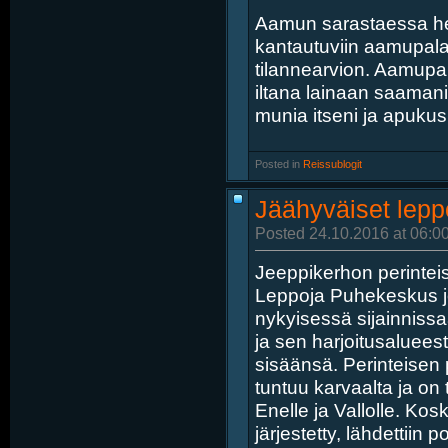
Aamun sarastaessa her
kantautuviin aamupalan
tilannearvion. Aamupal
iltana lainaan saamani
munia itseni ja apukusk
Posted in
‎
Reissublogit
Jäähyväiset lepp
Posted 24.10.2016 at 06:0
Jeeppikerhon perinteis
Leppoja Puhekeskus j
nykyisessä sijainniss
ja sen harjoitusaluee
sisäänsä. Perinteisen
tuntuu karvaalta ja on t
Enelle ja Vallolle. Kos
järjestetty, lähdettiin 