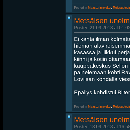
Posted in
‎
Maasturiprojektit
, ‎
Reissublogit
Metsäisen unelm
Posted 21.09.2013 at 01:0
Ei kahta ilman kolmatt
hieman alavireisemmän
kasassa ja liikkui perj
kiinni ja kotiin ottama
kauppakeskus Sellon kul
painelemaan kohti Ravi
Loviisan kohdalla viesti
Epäilys kohdistui Bilte
Posted in
‎
Maasturiprojektit
, ‎
Reissublogit
Metsäisen unelm
Posted 18.09.2013 at 16:5