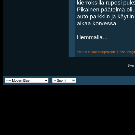
kierroksilla rupesi pu
Pikainen päätelmä oli,
auto parkkiin ja käyti
aikaa korvessa.
Illemmalla...
Posted in
‎
Maasturiprojektit
, ‎
Reissublogit
Sivu 