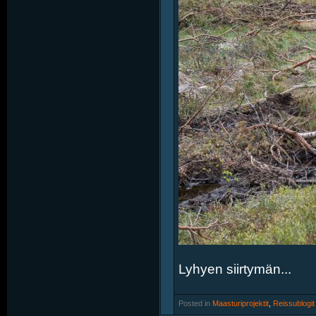
Lyhyen siirtymän...
Posted in
‎
Maasturiprojektit
, ‎
Reissublogit