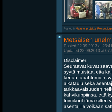
Posted in
‎
Maasturiprojektit
, ‎
Reissublogit
Metsäisen unelm
Posted 22.09.2013 at 23:4
Updated 23.09.2013 at 07:
Disclaimer:
Seuraavat kuvat saavat
syytä muistaa, että ka
kertaa tapahtumien syyk
aikataulu sekä asentaj
tarkkaavaisuuden heik
kahvikuppiinsa, että ky
toimikoot tämä sitten 
asentajille voikaan satt