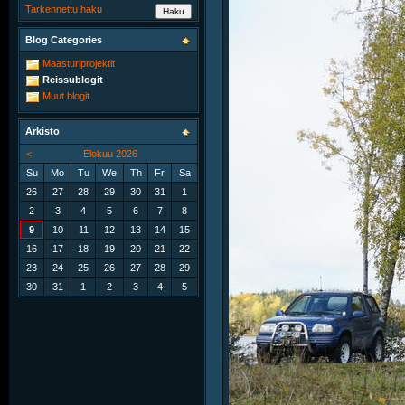
Tarkennettu haku
Blog Categories
Maasturiprojektit
Reissublogit
Muut blogit
Arkisto
<
Elokuu 2026
Su
Mo
Tu
We
Th
Fr
Sa
26
27
28
29
30
31
1
2
3
4
5
6
7
8
9
10
11
12
13
14
15
16
17
18
19
20
21
22
23
24
25
26
27
28
29
30
31
1
2
3
4
5