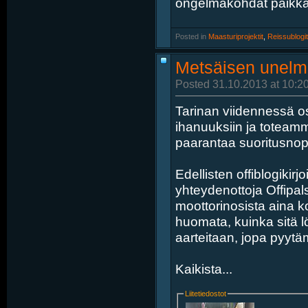
ongelmakohdat paikkaam
Posted in
‎
Maasturiprojektit
, ‎
Reissublogit
Metsäisen unelm
Posted 31.10.2013 at 10:2
Tarinan viidennessä 
ihanuuksiin ja toteamme
paarantaa suoritusnop
Edellisten offiblogikirj
yhteydenottoja Offipalst
moottorinosista aina k
huomata, kuinka sitä lö
aarteitaan, jopa pyytä
Kaikista...
Liitetiedostot