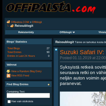
Offipalsta.COM
>
Offiblogit
Reissublogit
Rekisteröidy
Offiblogit
Yhtei
Blogs' Statistics
Reissublogit
Tänne on tarkoitus koota blo
Total Blogs
27
Suzuki Safari IV:
Total Entries
90
Entries in Last 24 Hours
0
Posted 01.11.2019 at 22:00
Valinnat
Syksyistä retkeä sovitti
seuraava retki on väh
View a Random Blog Entry
View RSS Feed
neljän auton voimin aje
paranevat.
Find Blog Entries
Containing Text:
Hae vain otsikoista