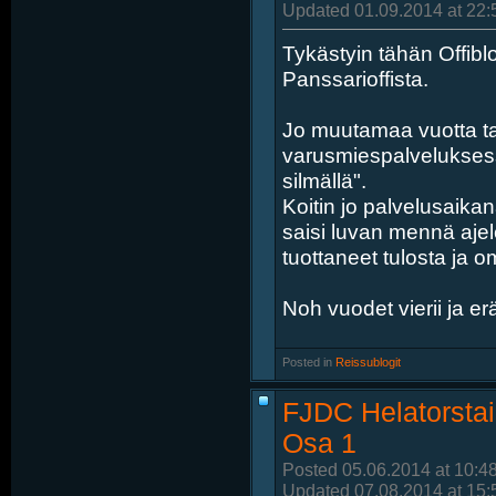
Updated 01.09.2014 at 22:
Tykästyin tähän Offiblog
Panssarioffista.
Jo muutamaa vuotta ta
varusmiespalveluksessa,
silmällä".
Koitin jo palvelusaikan
saisi luvan mennä ajel
tuottaneet tulosta ja om
Noh vuodet vierii ja er
Posted in
‎
Reissublogit
FJDC Helatorstai
Osa 1
Posted 05.06.2014 at 10:4
Updated 07.08.2014 at 15: