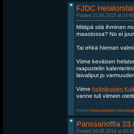
FJDC Helatorstai
Posted 11.06.2015 at 23:40
Mitäpä sitä ihminen mu
maastossa? No ei juur
Tai ehkä hieman valmi
Viime keväisen helators
raapustelin kalenteriin
laivaliput jo varmuude
Viime
helmikuisen Ku
vanne tuli viimein otett
Posted in
‎
Maasturiprojektit
, ‎
Reissublogit
Panssarioffia 23
Posted 28.08.2014 at 20:3