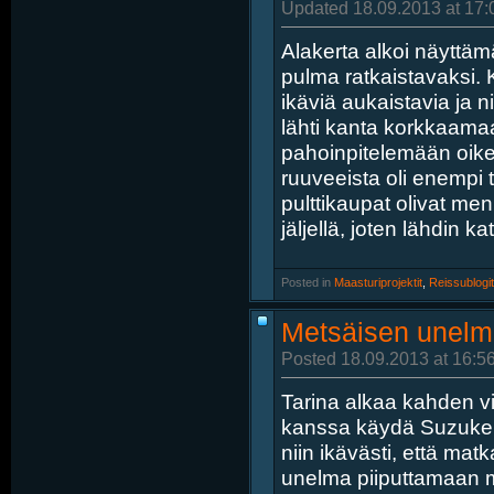
Updated 18.09.2013 at 17:
Alakerta alkoi näyttä
pulma ratkaistavaksi. 
ikäviä aukaistavia ja n
lähti kanta korkkaamaan
pahoinpitelemään oikei
ruuveeista oli enempi 
pulttikaupat olivat men
jäljellä, joten lähdin k
Posted in
‎
Maasturiprojektit
, ‎
Reissublogit
Metsäisen unelma
Posted 18.09.2013 at 16:5
Tarina alkaa kahden v
kanssa käydä Suzukei
niin ikävästi, että ma
unelma piiputtamaan mot