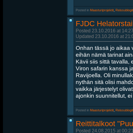
Posted in
‎
Maasturiprojektit
, ‎
Reissublogit
FJDC Helatorstain
Posted 23.10.2016 at 14:2
Updated 23.10.2016 at 21:
Onhan tässä jo aikaa vi
eihän nämä tarinat a
Kävii siis sittä tavalla
Viron safarin kanssa j
Ravijoella. Oli minulla
nythän sitä olisi mahd
vaikka järjestelyt oliva
ajonkin suunnitellut, e
Posted in
‎
Maasturiprojektit
, ‎
Reissublogit
Reittitalkoot "P
Posted 24.08.2015 at 00:2