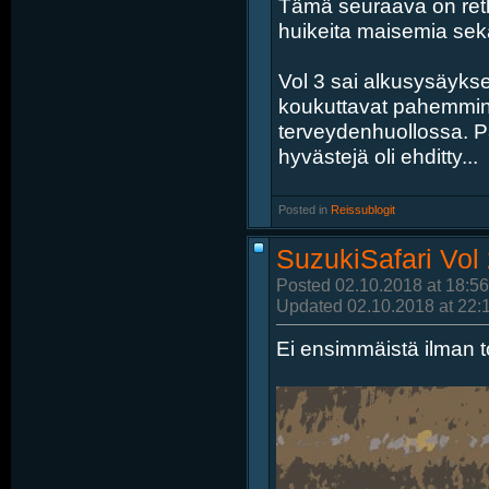
Tämä seuraava on retki
huikeita maisemia sekä 
Vol 3 sai alkusysäykse
koukuttavat pahemmin
terveydenhuollossa. Par
hyvästejä oli ehditty...
Posted in
‎
Reissublogit
SuzukiSafari Vol
Posted 02.10.2018 at 18:56
Updated 02.10.2018 at 22:
Ei ensimmäistä ilman t