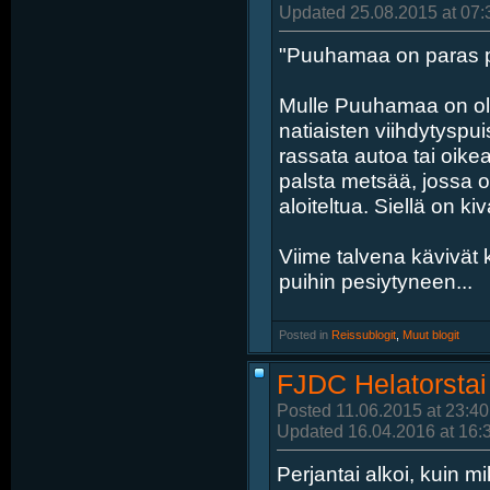
Updated 25.08.2015 at 07:
"Puuhamaa on paras pa
Mulle Puuhamaa on ollu
natiaisten viihdytyspu
rassata autoa tai oik
palsta metsää, jossa o
aloiteltua. Siellä on kiv
Viime talvena kävivät 
puihin pesiytyneen...
Posted in
‎
Reissublogit
, ‎
Muut blogit
FJDC Helatorstai
Posted 11.06.2015 at 23:40
Updated 16.04.2016 at 16:
Perjantai alkoi, kuin m