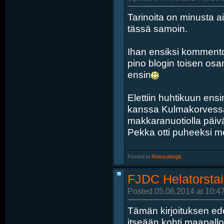
Tarinoita on minusta a
tässä samoin.
Ihan ensiksi kommentoin
pino blogin toisen osa
ensin
Elettiin huhtikuun ens
kanssa Kulmakorvessa t
makkaranuotiolla päivän
Pekka otti puheeksi me
Posted in
‎
Reissublogit
FJDC Helatorstai
Posted 05.06.2014 at 10:4
Tämän kirjoituksen ed
itseään kohti maapallo