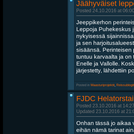
Jäähyväiset lepp
Posted 24.10.2016 at 06:0
Jeeppikerhon perinteis
Leppoja Puhekeskus j
nykyisessä sijainniss
ja sen harjoitusaluee
sisäänsä. Perinteisen
tuntuu karvaalta ja on t
Enelle ja Vallolle. Kos
järjestetty, lähdettiin 
Posted in
‎
Maasturiprojektit
, ‎
Reissublogit
FJDC Helatorstain
Posted 23.10.2016 at 14:2
Updated 23.10.2016 at 21:
Onhan tässä jo aikaa vi
eihän nämä tarinat a