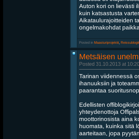
Auton kori on lievästi
kuin katsastusta varten
Aikataulurajoitteiden t
ongelmakohdat paikkaam
Posted in
‎
Maasturiprojektit
, ‎
Reissublogit
Metsäisen unelm
Posted 31.10.2013 at 10:2
Tarinan viidennessä 
ihanuuksiin ja toteamme
paarantaa suoritusnop
Edellisten offiblogikirj
yhteydenottoja Offipalst
moottorinosista aina k
huomata, kuinka sitä lö
aarteitaan, jopa pyytä