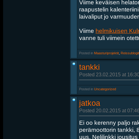
Viime keväisen helators
raapustelin kalenteriin
laivaliput jo varmuude
Viime
helmikuisen Ku
vanne tuli viimein otett
Posted in
‎
Maasturiprojektit
, ‎
Reissublogit
tankki
Posted 23.02.2015 at 16:3
Posted in
‎
Uncategorized
jatkoa
Posted 20.02.2015 at 07:4
Ei oo kerenny paljo r
perämoottorin tankki, 8
uus. Nelilinkki jousit