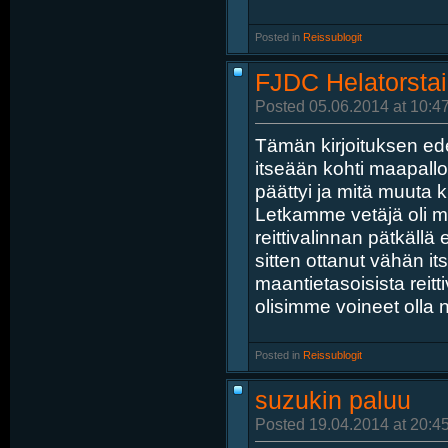
Posted in
‎
Reissublogit
FJDC Helatorstai
Posted 05.06.2014 at 10:4
Tämän kirjoituksen ed
itseään kohti maapallo
päättyi ja mitä muuta 
Letkamme vetäjä oli m
reittivalinnan pätkällä
sitten ottanut vähän i
maantietasoisista reitti
olisimme voineet olla ne
Posted in
‎
Reissublogit
suzukin paluu
Posted 19.04.2014 at 20:4