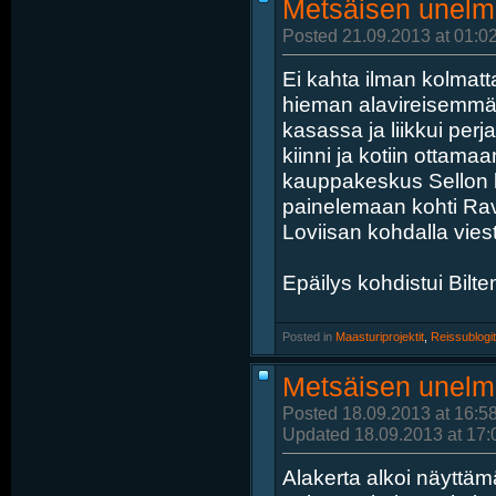
Metsäisen unelm
Posted 21.09.2013 at 01:0
Ei kahta ilman kolmatt
hieman alavireisemmän
kasassa ja liikkui perj
kiinni ja kotiin ottama
kauppakeskus Sellon kul
painelemaan kohti Ravi
Loviisan kohdalla viesti
Epäilys kohdistui Bilte
Posted in
‎
Maasturiprojektit
, ‎
Reissublogit
Metsäisen unelm
Posted 18.09.2013 at 16:5
Updated 18.09.2013 at 17:
Alakerta alkoi näyttä