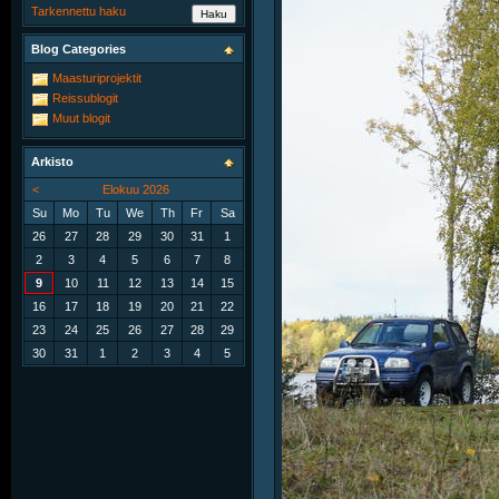
Tarkennettu haku
Blog Categories
Maasturiprojektit
Reissublogit
Muut blogit
Arkisto
<
Elokuu 2026
Su
Mo
Tu
We
Th
Fr
Sa
26
27
28
29
30
31
1
2
3
4
5
6
7
8
9
10
11
12
13
14
15
16
17
18
19
20
21
22
23
24
25
26
27
28
29
30
31
1
2
3
4
5