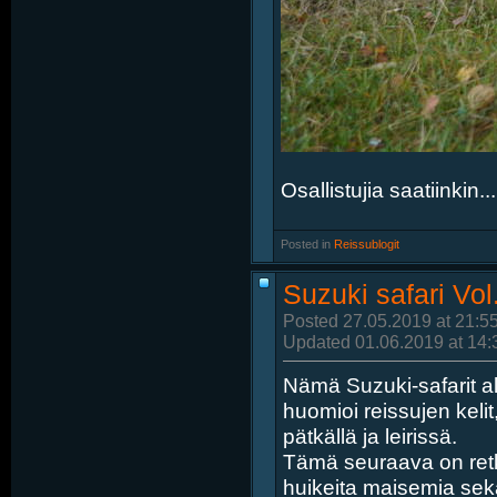
Osallistujia saatiinkin...
Posted in
‎
Reissublogit
Suzuki safari Vol
Posted 27.05.2019 at 21:5
Updated 01.06.2019 at 14:
Nämä Suzuki-safarit a
huomioi reissujen kelit
pätkällä ja leirissä.
Tämä seuraava on retki
huikeita maisemia sekä 