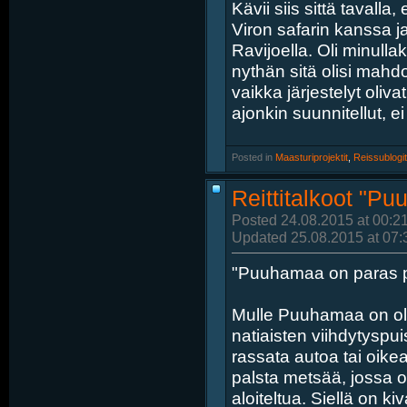
Kävii siis sittä tavalla
Viron safarin kanssa j
Ravijoella. Oli minulla
nythän sitä olisi mahd
vaikka järjestelyt oliva
ajonkin suunnitellut, e
Posted in
‎
Maasturiprojektit
, ‎
Reissublogit
Reittitalkoot "P
Posted 24.08.2015 at 00:2
Updated 25.08.2015 at 07:
"Puuhamaa on paras pa
Mulle Puuhamaa on ollu
natiaisten viihdytyspu
rassata autoa tai oik
palsta metsää, jossa o
aloiteltua. Siellä on kiv