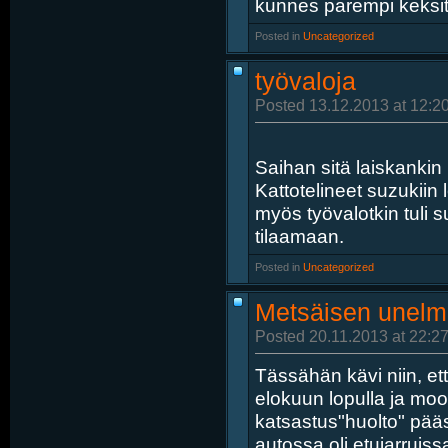
kunnes parempi keksi
Posted in
‎
Uncategorized
työvaloja
Posted 13.12.2013 at 12:2
Saihan sitä laiskankin 
Kattotelineet suzukiin 
myös työvalotkin tuli 
tilaamaan.
Posted in
‎
Uncategorized
Metsäisen unelm
Posted 20.11.2013 at 22:27
Tässähän kävi niin, e
elokuun lopulla ja moot
katsastus"huolto" pää
autossa oli etujarruissa