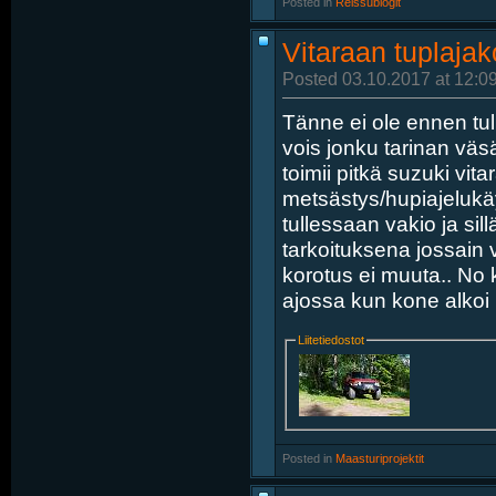
Posted in
‎
Reissublogit
Vitaraan tuplajak
Posted 03.10.2017 at 12:0
Tänne ei ole ennen tull
vois jonku tarinan väs
toimii pitkä suzuki vi
metsästys/hupiajelukäy
tullessaan vakio ja sil
tarkoituksena jossain 
korotus ei muuta.. No k
ajossa kun kone alkoi 
Liitetiedostot
Posted in
‎
Maasturiprojektit