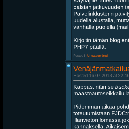
Käyttäjille lähes huom
palstan jatkuvuuden t
Palvelinklusterin päivit
uudella alustalla, mut
vanhalla puolella (maili
Kirjoitin tämän blogient
PHP7 päällä.
Posted in
‎
Uncategorized
Venäjänmatkailua
Posted 16.07.2018 at 22:4
Kappas, näin se
bucket
maastoautoseikkailulla
Pidemmän aikaa pohdin
toteutumistaan FJDC:n 
illanvieton lomassa joku
kannaksella. Aikaise