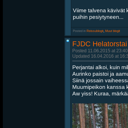
Viime talvena kävivät 
puihin pesiytyneen...
Posted in
‎
Reissublogit
, ‎
Muut blogit
FJDC Helatorstai
Posted 11.06.2015 at 23:40
Updated 16.04.2016 at 16:
Perjantai alkoi, kuin m
Aurinko paistoi ja aam
Siinä jossain vaiheess
Muumipeikon kanssa k
Aw yiss! Kuraa, märkää