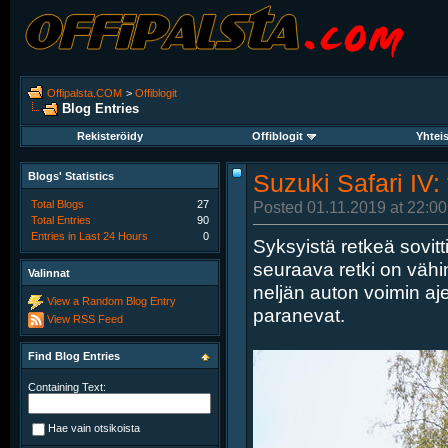
Offipalsta.COM
>
Offiblogit
Blog Entries
Rekisteröidy
Offiblogit
Yhtei
Blogs' Statistics
Suzuki Safari IV:
Total Blogs
27
Posted 01.11.2019 at 22:00
Total Entries
90
Entries in Last 24 Hours
0
Syksyistä retkeä sovitti
seuraava retki on väh
Valinnat
neljän auton voimin aje
View a Random Blog Entry
paranevat.
View RSS Feed
Find Blog Entries
Containing Text:
Hae vain otsikoista