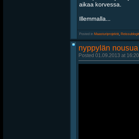
aikaa korvessa.
Illemmalla...
Posted in
‎
Maasturiprojektit
, ‎
Reissublogit
nyppylän nousua
Posted 01.09.2013 at 16:20