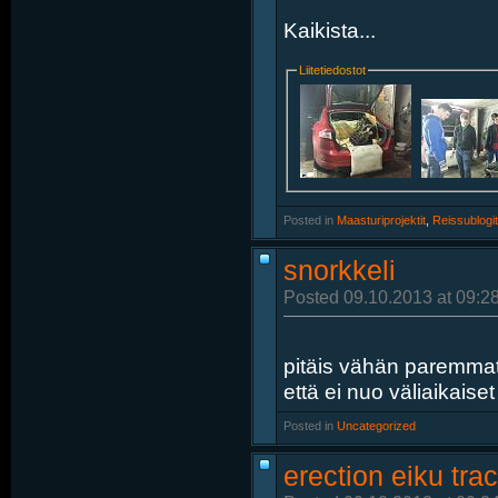
Kaikista...
Liitetiedostot
Posted in
‎
Maasturiprojektit
, ‎
Reissublogit
snorkkeli
Posted 09.10.2013 at 09:2
pitäis vähän paremmat k
että ei nuo väliaikais
Posted in
‎
Uncategorized
erection eiku tra