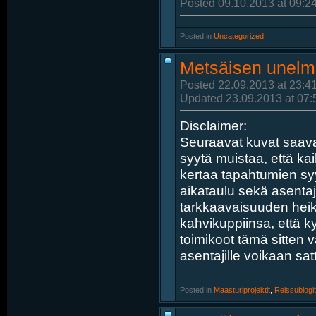
Posted 09.10.2013 at 09:2
Posted in
‎
Uncategorized
Metsäisen unelm
Posted 22.09.2013 at 23:4
Updated 23.09.2013 at 07:
Disclaimer:
Seuraavat kuvat saavat
syytä muistaa, että ka
kertaa tapahtumien syyk
aikataulu sekä asentaj
tarkkaavaisuuden heik
kahvikuppiinsa, että ky
toimikoot tämä sitten 
asentajille voikaan satt
Posted in
‎
Maasturiprojektit
, ‎
Reissublogit