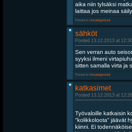
aika niin tylsäksi matk
laittaa jos meinaa säily
Posted in
‎
Uncategorized
sähköt
Posted 13.12.2013 at 12:3
Sen verran auto seison
syyksi ilmeni virtapiuh
sitten samalla virta ja 
Posted in
‎
Uncategorized
katkasimet
Posted 13.12.2013 at 12:2
Työvaloille katkaisin k
"kolikkoloota" jäävät h
kiinni. Ei todennäköise