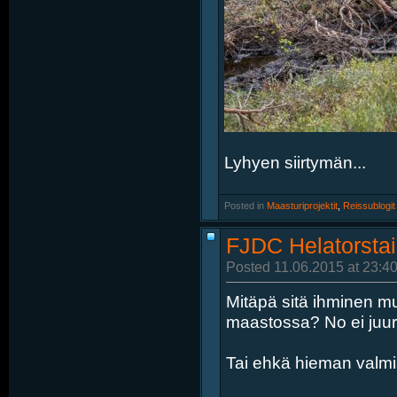
Lyhyen siirtymän...
Posted in
‎
Maasturiprojektit
, ‎
Reissublogit
FJDC Helatorstai
Posted 11.06.2015 at 23:40
Mitäpä sitä ihminen mu
maastossa? No ei juur
Tai ehkä hieman valmi