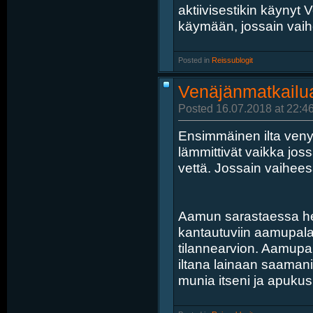
aktiivisestikin käynyt
käymään, jossain vaihee
Posted in
‎
Reissublogit
Venäjänmatkailua
Posted 16.07.2018 at 22:4
Ensimmäinen ilta venyi
lämmittivät vaikka jo
vettä. Jossain vaihee
Aamun sarastaessa her
kantautuviin aamupalan
tilannearvion. Aamupal
iltana lainaan saamani
munia itseni ja apukusk