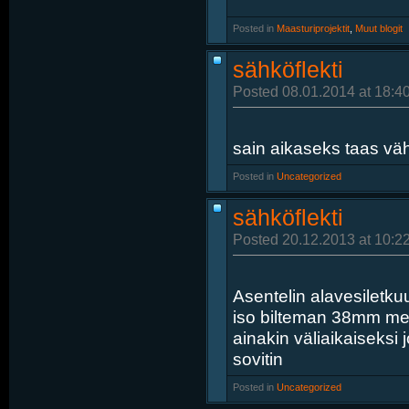
Posted in
‎
Maasturiprojektit
, ‎
Muut blogit
sähköflekti
Posted 08.01.2014 at 18:4
sain aikaseks taas vähä
Posted in
‎
Uncategorized
sähköflekti
Posted 20.12.2013 at 10:2
Asentelin alavesiletkuu
iso bilteman 38mm men
ainakin väliaikaiseksi j
sovitin
Posted in
‎
Uncategorized