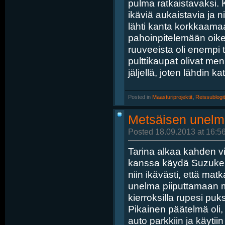
pulma ratkaistavaksi. 
ikäviä aukaistavia ja n
lähti kanta korkkaamaan
pahoinpitelemään oikei
ruuveeista oli enempi 
pulttikaupat olivat men
jäljellä, joten lähdin k
Posted in
‎
Maasturiprojektit
, ‎
Reissublogit
Metsäisen unelma
Posted 18.09.2013 at 16:5
Tarina alkaa kahden v
kanssa käydä Suzukei
niin ikävästi, että ma
unelma piiputtamaan mot
kierroksilla rupesi pu
Pikainen päätelmä oli,
auto parkkiin ja käyti