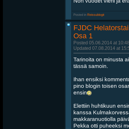
Noh vuodet vierii ja er
Posted in
‎
Reissublogit
FJDC Helatorstai
Osa 1
Posted 05.06.2014 at 10:4
Updated 07.08.2014 at 15:
Tarinoita on minusta a
tässä samoin.
Ihan ensiksi kommentoin
pino blogin toisen osa
ensin
Elettiin huhtikuun ens
kanssa Kulmakorvessa t
makkaranuotiolla päivän
Pekka otti puheeksi me