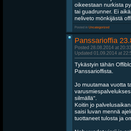
oikeestaan nurkista pyö
tai guadrunner. Ei aik
neliveto mönkijästä off
Posted in
‎
Uncategorized
Panssarioffia 23
Posted 28.08.2014 at 20:3
Updated 01.09.2014 at 22:
Tykästyin tähän Offiblog
Panssarioffista.
Jo muutamaa vuotta ta
varusmiespalveluksessa,
silmällä".
Koitin jo palvelusaikan
saisi luvan mennä ajel
tuottaneet tulosta ja om