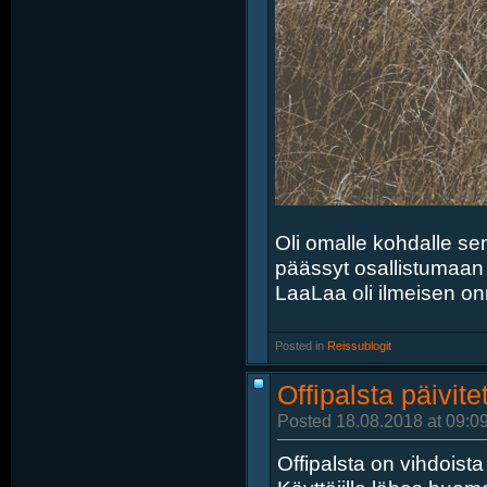
Oli omalle kohdalle sen
päässyt osallistumaan r
LaaLaa oli ilmeisen on
Posted in
‎
Reissublogit
Offipalsta päivite
Posted 18.08.2018 at 09:0
Offipalsta on vihdoist