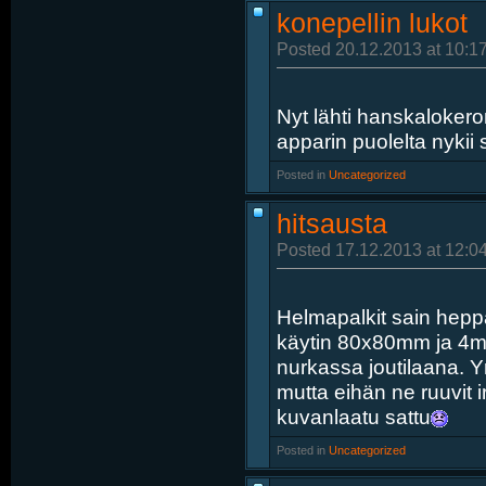
konepellin lukot
Posted 20.12.2013 at 10:1
Nyt lähti hanskalokero
apparin puolelta nykii s
Posted in
‎
Uncategorized
hitsausta
Posted 17.12.2013 at 12:0
Helmapalkit sain heppai
käytin 80x80mm ja 4mm
nurkassa joutilaana. Yr
mutta eihän ne ruuvit 
kuvanlaatu sattu
Posted in
‎
Uncategorized