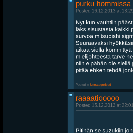
purku hommissa
Posted 16.12.2013 at 13:2
Nyt kun vauhtiin päästi
läks sisustasta kaikki 
survoa mitsubishi sig
Seuraavaksi hyökkäsin
aikaa siellä kömmittyä o
mielijohteesta tarve he
niin eipähän ole siell
pitää ehken tehdä jonku
Posted in
‎
Uncategorized
raaaatiooooo
Posted 15.12.2013 at 22:0
Pitihän se suzukiin jo