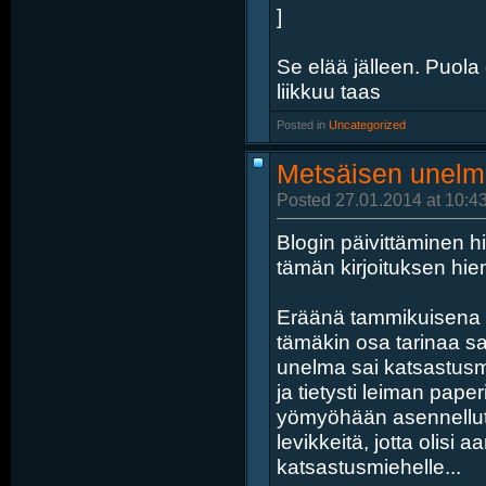
]
Se elää jälleen. Puola
liikkuu taas
Posted in
‎
Uncategorized
Metsäisen unelm
Posted 27.01.2014 at 10:4
Blogin päivittäminen hi
tämän kirjoituksen hi
Eräänä tammikuisena l
tämäkin osa tarinaa s
unelma sai katsastusm
ja tietysti leiman paper
yömyöhään asennellut 
levikkeitä, jotta olis
katsastusmiehelle...