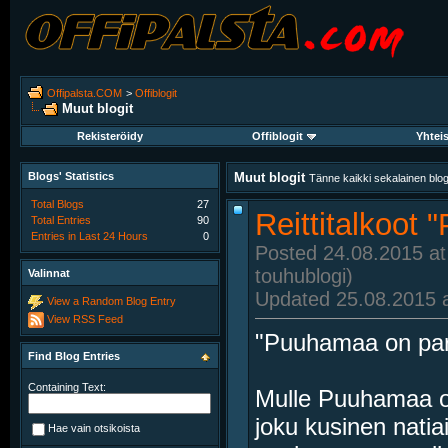
Offipalsta.COM
>
Offiblogit
Muut blogit
Rekisteröidy
Offiblogit
Yhtei
Blogs' Statistics
Muut blogit
Tänne kaikki sekalainen blogit
Total Blogs
27
Reittitalkoot
Total Entries
90
Entries in Last 24 Hours
0
Posted 24.08.2015 at
touhublogi)
Valinnat
Updated 25.08.2015 a
View a Random Blog Entry
View RSS Feed
"Puuhamaa on para
Find Blog Entries
Containing Text:
Mulle Puuhamaa on 
joku kusinen natia
Hae vain otsikoista