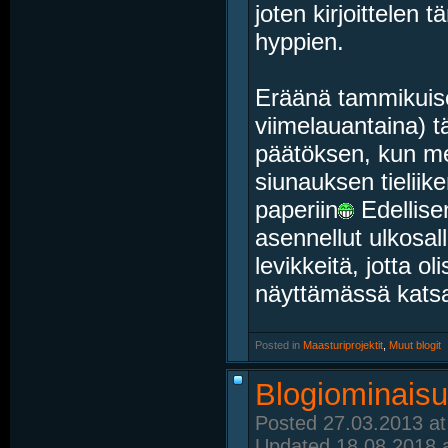
joten kirjoittelen
hyppien.
Eräänä tammikuise
viimelauantaina) t
päätöksen, kun m
siunauksen tieliik
paperiin
Edellise
asennellut ulkosal
levikkeitä, jotta o
näyttämässä katsa
Posted in
‎
Maasturiprojektit
, ‎
Muut blogit
Blogiominaisuu
Posted 27.03.2013 at
Updated 18.08.2018 a