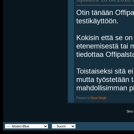
Otin tänään Offipa
testikäyttöön.
Kokisin että se on
etenemisestä tai 
tiedottaa Offipalsta
Toistaiseksi sitä e
mutta työstetään 
mahdollisimman p
Posted in
‎
Muut blogit
Sivu 