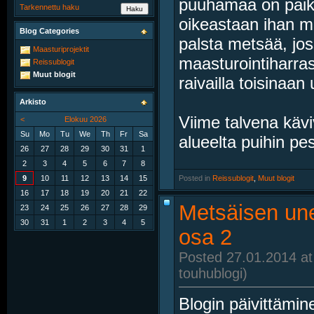
puuhamaa on paikk
Tarkennettu haku
oikeastaan ihan m
Blog Categories
palsta metsää, jos
Maasturiprojektit
maasturointiharrast
Reissublogit
Muut blogit
raivailla toisinaan 
Arkisto
Viime talvena kävi
<
Elokuu 2026
Su
Mo
Tu
We
Th
Fr
Sa
alueelta puihin pe
26
27
28
29
30
31
1
2
3
4
5
6
7
8
9
10
11
12
13
14
15
Posted in
‎
Reissublogit
, ‎
Muut blogit
16
17
18
19
20
21
22
Metsäisen un
23
24
25
26
27
28
29
30
31
1
2
3
4
5
osa 2
Posted 27.01.2014 at
touhublogi)
Blogin päivittämin