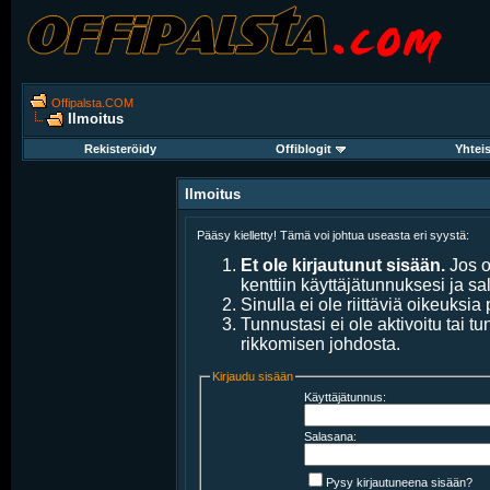
Offipalsta.COM
Ilmoitus
Rekisteröidy
Offiblogit
Yhtei
Ilmoitus
Pääsy kielletty! Tämä voi johtua useasta eri syystä:
Et ole kirjautunut sisään.
Jos ol
kenttiin käyttäjätunnuksesi ja sa
Sinulla ei ole riittäviä oikeuksia 
Tunnustasi ei ole aktivoitu tai t
rikkomisen johdosta.
Kirjaudu sisään
Käyttäjätunnus:
Salasana:
Pysy kirjautuneena sisään?