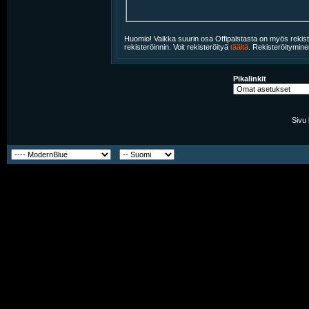
Huomio! Vaikka suurin osa Offipalstasta on myös rekiste
rekisteröinnin. Voit rekisteröityä
täältä
. Rekisteröitymine
Pikalinkit
Sivu 