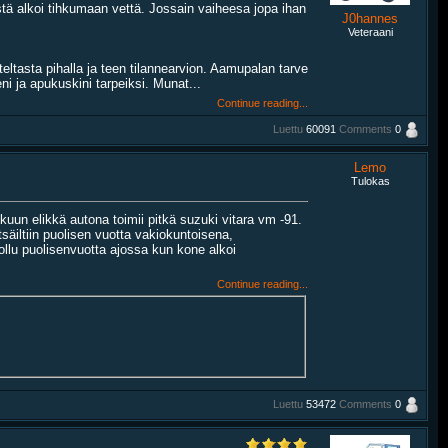
stä alkoi tihkumaan vettä. Jossain vaiheesa jopa ihan
J0hannes
Veteraani
ltasta pihalla ja teen tilannearvion. Aamupalan tarve
ni ja apukuskini tarpeiksi. Munat...
Continue reading...
Luettu
60091
Comments
0
Lemo
Tulokas
lkuun elikkä autona toimii pitkä suzuki vitara vm -91.
säiltiin puolisen vuotta vakiokuntoisena,
ollu puolisenvuotta ajossa kun kone alkoi
Continue reading...
Luettu
53472
Comments
0