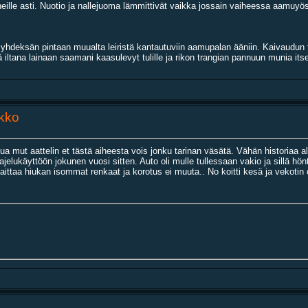
eille asti. Nuotio ja nallejuoma lämmittivät vaikka jossain vaiheessa aamuyö
hdeksän pintaan muualta leiristä kantautuviin aamupalan ääniin. Kaivaudun te
ä iltana lainaan saamani kaasulevyt tulille ja rikon trangian pannuun munia itse
ikko
ttua mut aattelin et tästä aiheesta vois jonku tarinan väsätä. Vähän historiaa a
ukäyttöön jokunen vuosi sitten. Auto oli mulle tullessaan vakio ja sillä hönt
aittaa hiukan isommat renkaat ja korotus ei muuta.. No koitti kesä ja vekotin 