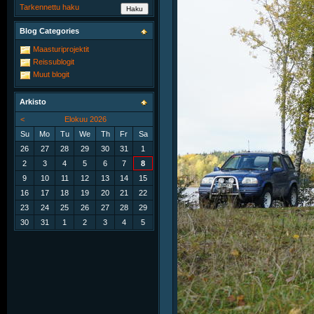
Tarkennettu haku
Blog Categories
Maasturiprojektit
Reissublogit
Muut blogit
Arkisto
<
Elokuu 2026
Su
Mo
Tu
We
Th
Fr
Sa
26
27
28
29
30
31
1
2
3
4
5
6
7
8
9
10
11
12
13
14
15
16
17
18
19
20
21
22
23
24
25
26
27
28
29
30
31
1
2
3
4
5