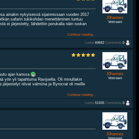
nsa ainakin nykyisessä sijainnissaan vuoden 2017
J0hannes
pitkän safarin tukikohdan menettäminen tuntuu
Veteraani
stä ei järjestetty, lähdettiin porukalla näin ruskan
Continue reading...
Luettu
69682
Comments
0
J0hannes
muutu ajan kanssa
Veteraani
tää yön yli tapahtuma Ravijoella. Oli minullakin
ärjestelyt olivat valmiina ja Byrocrat oli meille
Continue reading...
Luettu
51935
Comments
0
J0hannes
Veteraani