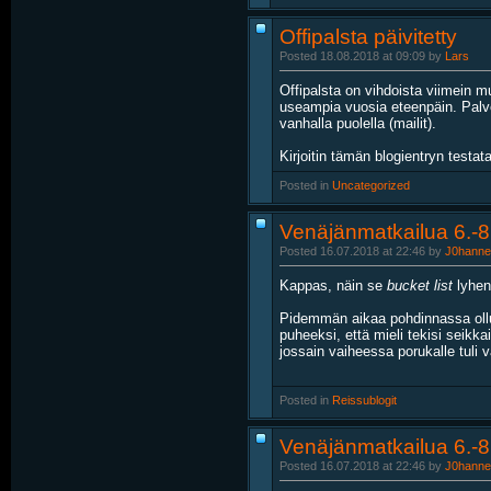
Offipalsta päivitetty
Posted 18.08.2018 at 09:09 by
Lars
Offipalsta on vihdoista viimein 
useampia vuosia eteenpäin. Palvel
vanhalla puolella (mailit).
Kirjoitin tämän blogientryn testat
Posted in
‎
Uncategorized
Venäjänmatkailua 6.-8
Posted 16.07.2018 at 22:46 by
J0hanne
Kappas, näin se
bucket list
lyheni
Pidemmän aikaa pohdinnassa ollut 
puheeksi, että mieli tekisi seik
jossain vaiheessa porukalle tuli vä
Posted in
‎
Reissublogit
Venäjänmatkailua 6.-8.
Posted 16.07.2018 at 22:46 by
J0hanne