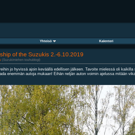
Yhteisö
Kalenteri
wship of the Suzukis 2.-6.10.2019
s
(Suzukimiehen touhublogi)
reihin jo hyvissä ajoin keväällä edellisen jälkeen. Tavoite mielessä oli kaikill
aada enemmän autoja mukaan! Eihän neljän auton voimin ajelussa mitään vikaa 