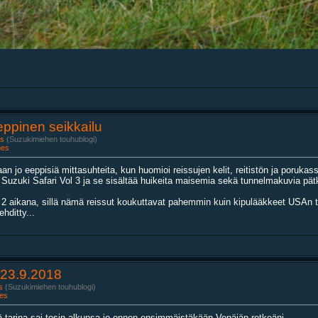
Eeppinen seikkailu
s
(Suzukimiehen touhublogi)
nes
 jo eeppisiä mittasuhteita, kun huomioi reissujen kelit, reitistön ja porukassa
zuki Safari Vol 3 ja se sisältää huikeita maisemia sekä tunnelmakuvia pätkilt
2 aikana, sillä nämä reissut koukuttavat pahemmin kuin kipulääkkeet USAn ter
hditty...
-23.9.2018
s
(Suzukimiehen touhublogi)
es
ä tarina sai tosin alkunsa jo ennen ensimmäistäkään Venäjän retkeäni.