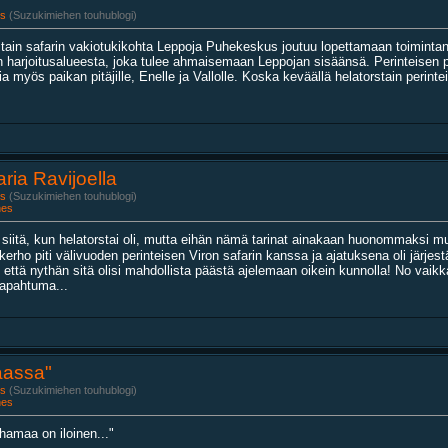
s
(Suzukimiehen touhublogi)
stain safarin vakiotukikohta Leppoja Puhekeskus joutuu lopettamaan toiminta
n harjoitusalueesta, joka tulee ahmaisemaan Leppojan sisäänsä. Perinteisen 
ia myös paikan pitäjille, Enelle ja Vallolle. Koska keväällä helatorstain perintei
ria Ravijoella
s
(Suzukimiehen touhublogi)
nes
 siitä, kun helatorstai oli, mutta eihän nämä tarinat ainakaan huonommaksi 
ppikerho piti välivuoden perinteisen Viron safarin kanssa ja ajatuksena oli järjes
että nythän sitä olisi mahdollista päästä ajelemaan oikein kunnolla! No vaikka j
tapahtuma...
aassa"
s
(Suzukimiehen touhublogi)
nes
amaa on iloinen..."