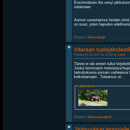
Ensimmäinen ilta venyi pikkutunn
satamaan.
Aamun sarastaessa herään siinä y
on suuri, joten hapuilen edellisen
Posted in
‎
Reissublogit
Vitaraan tuplajakolaat
Posted 03.10.2017 at 12:09 by
Lemo
Tänne ei ole ennen tullut kirjotte
Jonka hommasin metsästys/hupiajel
tarkoituksena jossain vaiheessa l
kolkottamaan.. Toteamus et...
Liitetiedostot
Posted in
‎
Maasturiprojektit
Jäähyväiset leppojalle