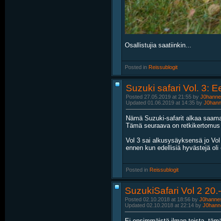
Osallistujia saatiinkin...
Posted in
‎
Reissublogit
Suzuki safari Vol. 3: 
Posted 27.05.2019 at 21:55 by
J0hanne
Updated 01.06.2019 at 14:35 by
J0han
Nämä Suzuki-safarit alkaa saamaan
Tämä seuraava on retkikertomus Su
Vol 3 sai alkusysäyksensä jo Vol 
ennen kun edellisiä hyvästejä oli e
Posted in
‎
Reissublogit
SuzukiSafari Vol 2 20.
Posted 02.10.2018 at 18:56 by
J0hanne
Updated 02.10.2018 at 22:14 by
J0hann
Ei ensimmäistä ilman toista, täm