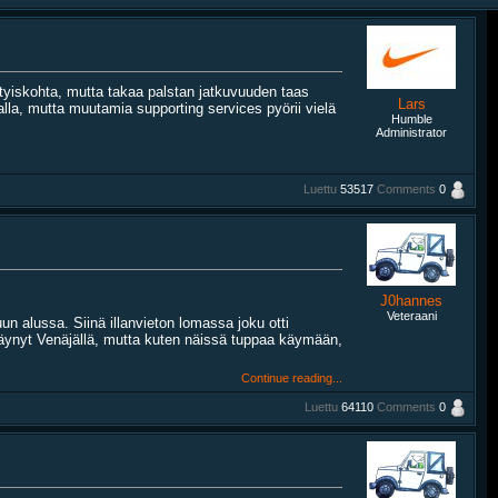
tyiskohta, mutta takaa palstan jatkuvuuden taas
Lars
talla, mutta muutamia supporting services pyörii vielä
Humble
Administrator
Luettu
53517
Comments
0
J0hannes
Veteraani
un alussa. Siinä illanvieton lomassa joku otti
 käynyt Venäjällä, mutta kuten näissä tuppaa käymään,
Continue reading...
Luettu
64110
Comments
0