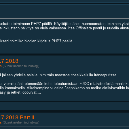
muokattu toimimaan PHP7 päällä. Käyttäjille lähes huomaamaton tekninen yksi
inklusterin päivitys on vielä vaiheessa. Itse Offipalsta pyörii jo uudella alus
akseni toimiiko blogien kirjoitus PHP7 päällä.
.7.2018
s
(Suzukimiehen touhublogi)
 jälleen yhdellä asialla, nimittäin maastoautoseikkailulla itänaapurissa.
vierailu lähti etenemään kohti toteutumistaan FJDC:n talvitreffeillä maalisku
kailla kannaksella. Aikaisempina vuosina Jeeppikerho on melko aktiivisestikin
sy ja retket loppuivat....
7.2018 Part II
s
(Suzukimiehen touhublogi)