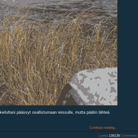
eilultani päässyt osallistumaan reissulle, mutta päätin lähteä
Continue reading...
Luettu
139138
Comments