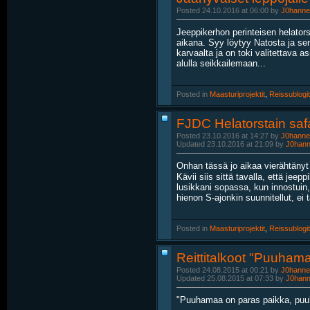
Posted 24.10.2016 at 06:00 by
J0hanne
Jeeppikerhon perinteisen helator
aikana. Syy löytyy Natosta ja se
karvaalta ja on toki valitettava as
alulla seikkailemaan...
Posted in
‎
Maasturiprojektit
, ‎
Reissublogit
FJDC Helatorstain safa
Posted 23.10.2016 at 14:27 by
J0hanne
Updated 23.10.2016 at 21:09 by
J0han
Onhan tässä jo aikaa vierähtänyt
Kävii siis sittä tavalla, että jee
lusikkani sopassa, kun innostuin, 
hienon S-ajonkin suunnitellut, ei 
Posted in
‎
Maasturiprojektit
, ‎
Reissublogit
Reittitalkoot "Puuham
Posted 24.08.2015 at 00:21 by
J0hanne
Updated 25.08.2015 at 07:33 by
J0han
"Puuhamaa on paras paikka, puuh