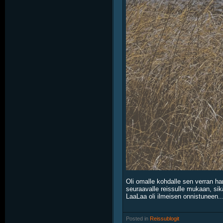
Oli omalle kohdalle sen verran ha
seuraavalle reissulle mukaan, sikäl
LaaLaa oli ilmeisen onnistuneen..
Posted in
‎
Reissublogit