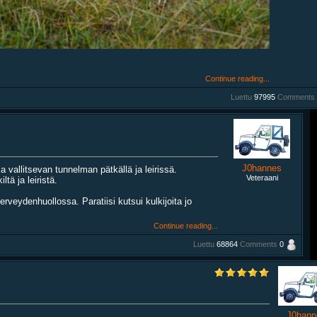
Continue reading...
Luettu
97995
Comments
J0hannes
 vallitsevan tunnelman pätkällä ja leirissä.
Veteraani
ä ja leiristä.
veydenhuollossa. Paratiisi kutsui kulkijoita jo
Continue reading...
Luettu
68864
Comments
0
J0hann