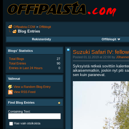
Offipalsta.COM
>
Offiblogit
Blog Entries
Rekisteröidy
Offiblogit
Blogs' Statistics
Suzuki Safari IV: fello
Posted 01.11.2019 at 22:00 by
J0hanne
Total Blogs
27
Total Entries
90
Syksyistä retkeä sovittiin kalente
Entries in Last 24 Hours
0
aikaisemmatkin, joskin nyt piti s
sen kuin paranevat.
Valinnat
View a Random Blog Entry
View RSS Feed
Find Blog Entries
Containing Text:
Hae vain otsikoista