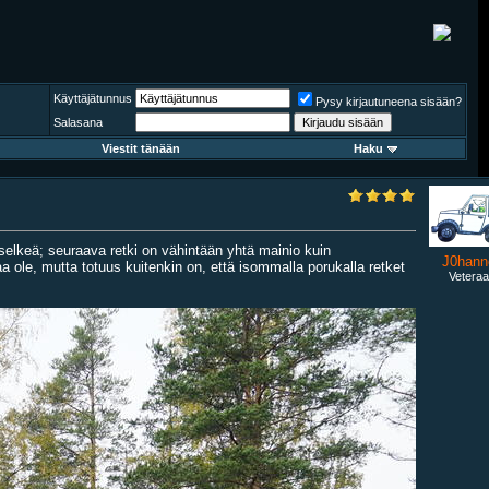
Käyttäjätunnus
Pysy kirjautuneena sisään?
Salasana
Viestit tänään
Haku
a selkeä; seuraava retki on vähintään yhtä mainio kuin
J0hann
ole, mutta totuus kuitenkin on, että isommalla porukalla retket
Veteraa