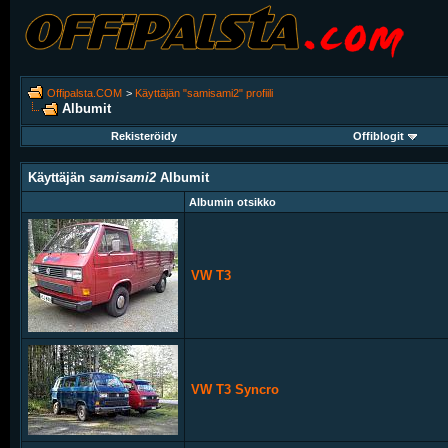
Offipalsta.COM
>
Käyttäjän "samisami2" profiili
Albumit
Rekisteröidy
Offiblogit
Käyttäjän
samisami2
Albumit
Albumin otsikko
VW T3
VW T3 Syncro