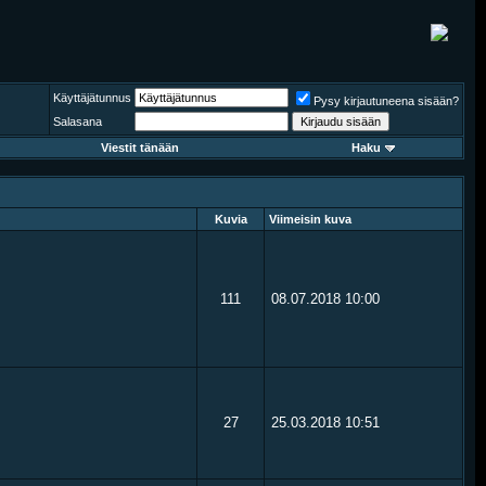
Käyttäjätunnus
Pysy kirjautuneena sisään?
Salasana
Viestit tänään
Haku
Kuvia
Viimeisin kuva
111
08.07.2018
10:00
27
25.03.2018
10:51