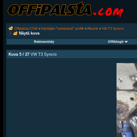
Offipalsta.COM
>
Käyttäjän "samisami2" profiili
>
Albumit
>
VW T3 Syncro
Näytä kuva
Rekisteröidy
Offiblogit
Kuva 5 / 27
VW T3 Syncro