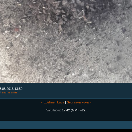
3.08.2016
13:50
yt
samisami2
« Edellinen kuva
|
Seuraava kuva »
Sivu luotu:
12:42
(GMT +2).