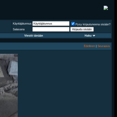
Käyttäjätunnus
Pysy kirjautuneena sisään?
Salasana
Viestit tänään
Haku
Edellinen
|
Seuraava