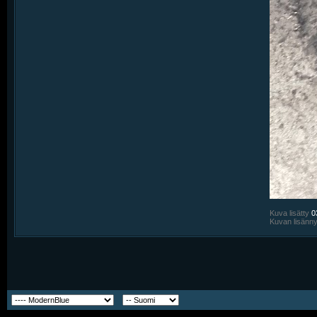
Kuva lisätty
0
Kuvan lisänn