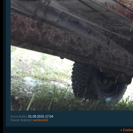
Kuva lisätty
01.08.2015
17:04
Kuvan lisännyt
samisami2
« Edelli