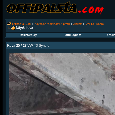
Offipalsta.COM
>
Käyttäjän "samisami2" profiili
>
Albumit
>
VW T3 Syncro
Näytä kuva
Rekisteröidy
Offiblogit
Yhtei
Kuva 25 / 27
VW T3 Syncro