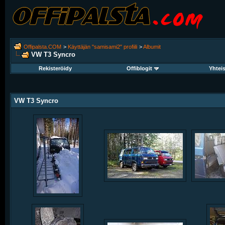
Offipalsta.COM
>
Käyttäjän "samisami2" profiili
>
Albumit
VW T3 Syncro
Rekisteröidy
Offiblogit
Yhtei
VW T3 Syncro