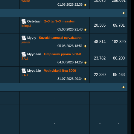
10.073
258.091
wikke
01.08.2026
22:36
Ostetaan
2+3 tai 3+3 maasturi
20.385
89.701
könpiä
05.08.2026
21:43
Myyty
Suzuki samurai turvakaaret
48.814
182.320
jonjus
05.08.2026
18:51
Myydään
Umpikumi pyöriä 5.00-8
23.782
86.200
ZAU
04.08.2026
14:29
Myydään
Vesitykkejä Ifex 3000
22.330
95.463
ZAU
31.07.2026
20:34
-
-
-
-
-
-
-
-
-