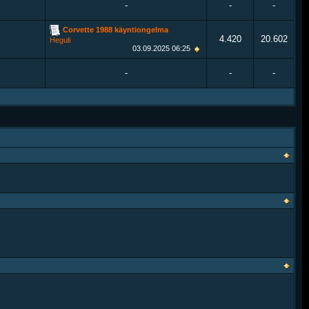
-
-
-
Corvette 1988 käyntiongelma
4.420
20.602
Heguli
03.09.2025
06:25
-
-
-