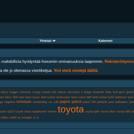
Yhteisö
Kalenteri
 on mahdollista hyödyntää foorumiin ominaisuuksia laajemmin.
Rekisteröitymin
ta ole jo olemassa viestiketjua.
Voit etsiä viestejä täältä.
blazer
bogger
cherokee
creepy crawler
d21
datsun
discovery 2
dodge
etuakseli
fabia
ford
gen1
grand
nen
kärry
l200
land
land cruicer
land cruiser
landcruiser
land cruiser hj60
land cruiser hj 61
landrover
land 
ostetaan
pajero
patrol
ga
ongelma
overlanding
ovi
p38
patrol 160
peltityöt
perä
polttoaine
port
toyota
uzuki sj413
suzuki vitara
tapahtumat
terrano
toyota bj40
toyota hilux
toyota hj60 h
välitys
w460
wj
wrangler
xj
zj