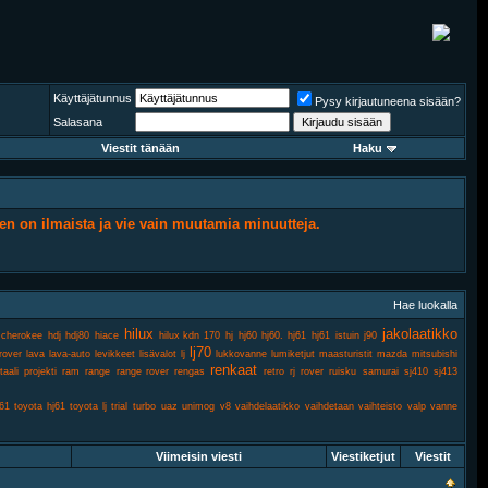
Käyttäjätunnus
Pysy kirjautuneena sisään?
Salasana
Viestit tänään
Haku
en on ilmaista ja vie vain muutamia minuutteja.
Hae luokalla
hilux
jakolaatikko
 cherokee
hdj
hdj80
hiace
hilux kdn 170
hj
hj60
hj60. hj61
hj61
istuin
j90
lj70
rover
lava
lava-auto
levikkeet
lisävalot
lj
lukkovanne
lumiketjut
maasturistit
mazda
mitsubishi
renkaat
taali
projekti
ram
range
range rover
rengas
retro
rj
rover
ruisku
samurai
sj410
sj413
j61
toyota hj61
toyota lj
trial
turbo
uaz
unimog
v8
vaihdelaatikko
vaihdetaan
vaihteisto
valp
vanne
Viimeisin viesti
Viestiketjut
Viestit