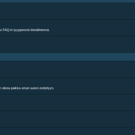
ksi FAQ:in tyyppisenä tietolähteenä.
n oikea paikka oman auton esittelyyn.