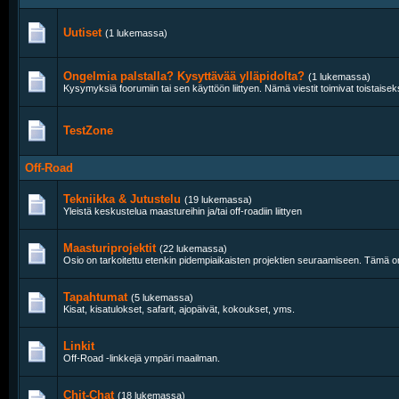
Uutiset
(1 lukemassa)
Ongelmia palstalla? Kysyttävää ylläpidolta?
(1 lukemassa)
Kysymyksiä foorumiin tai sen käyttöön liittyen. Nämä viestit toimivat toistaise
TestZone
Off-Road
Tekniikka & Jutustelu
(19 lukemassa)
Yleistä keskustelua maastureihin ja/tai off-roadiin liittyen
Maasturiprojektit
(22 lukemassa)
Osio on tarkoitettu etenkin pidempiaikaisten projektien seuraamiseen. Tämä o
Tapahtumat
(5 lukemassa)
Kisat, kisatulokset, safarit, ajopäivät, kokoukset, yms.
Linkit
Off-Road -linkkejä ympäri maailman.
Chit-Chat
(18 lukemassa)