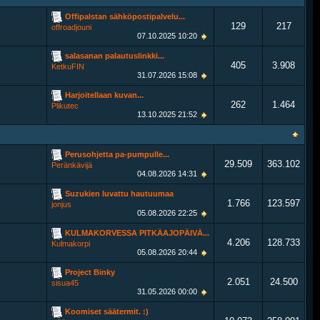
Offipalstan sähköpostipalvelu...
129
217
offroadjouni
07.10.2025
10:20
salasanan palautuslinkki...
405
3.908
KetkuFIN
31.07.2026
15:08
Harjoitellaan kuvan...
262
1.464
Plikutec
13.10.2025
21:52
Perusohjetta pa-pumpulle...
29.509
363.102
Peränkävijä
04.08.2026
14:31
Suzukien luvattu hautuumaa
1.766
123.597
jonjus
05.08.2026
22:25
KULMAKORVESSA PITKÄAJOPÄIVÄ...
4.206
128.733
Kulmakorpi
05.08.2026
20:44
Project Binky
2.051
24.500
sisua45
31.05.2026
00:00
Koomiset säätermit. :)