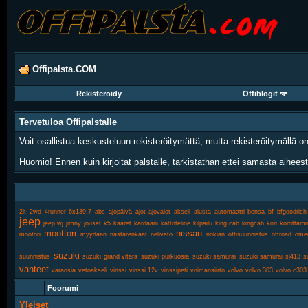
Offipalsta.COM
Rekisteröidy
Offiblogit
Tervetuloa Offipalstalle
Voit osallistua keskusteluun rekisteröitymättä, mutta rekisteröitymällä
Huomio! Ennen kuin kirjoitat palstalle, tarkistathan ettei samasta aihees
2lt
2wd
4runner
6x139.7
abs
ajopäivä
ajot
ajovalot
akseli
alusta
automaatti
bensa
bf
bfgoodrich
jeep
jeep wj
jimny
jouset
k5
kaaret
kardaani
kattoteline
kilpailu
king cab
kingcab
kori
korottami
moottori
nissan
mootori
myydään
nastarenkaat
neliveto
nokian
offisuunnistus
offroad
ome
suzuki
suunnistus
suzuki grand vitara
suzuki purkuosia
suzuki samurai
suzuki samurai sj413
s
vanteet
varaosia
vetoakseli
vinssi
vinssi 12v
vinssipeti
voimansiirto
volvo
volvo 303
volvo c303
Foorumi
Yleiset