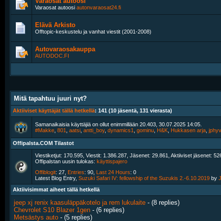
Varaosat autoosi
Varaosat autoosi
autonvaraosat24.fi
Elävä Arkisto
Offtopic-keskustelu ja vanhat viestit (2001-2008)
Autovaraosakauppa
AUTODOC.FI
Mitä tapahtuu juuri nyt?
Aktiiviset käyttäjät tällä hetkellä
: 141 (10 jäsentä, 131 vierasta)
Samanaikaisia käyttäjiä on ollut enimmillään 20.403, 30.07.2025 14:05.
#Makke
, ‎
801
, ‎
aatsi
, ‎
antti_boy
, ‎
dynamics1
, ‎
gominu
, ‎
H&K
, ‎
Hukkasen arja
, ‎
jphy
Offipalsta.COM Tilastot
Viestiketjut: 170.595, Viestit: 1.386.287, Jäsenet: 29.861,
Aktiiviset jäsenet: 52
Offipalstan uusin tulokas:
käyttispajero
Offiblogit
: 27,
Entries
: 90,
Last 24 Hours
: 0
Latest Blog Entry,
Suzuki Safari IV: fellowship of the Suzukis 2.-6.10.2019
by
Aktiivisimmat aiheet tällä hetkellä
jeep xj renix kaasuläppäkotelo ja rem lukulaite
- (8 replies)
Chevrolet S10 Blazer 1gen
- (6 replies)
Metsästys auto
- (5 replies)