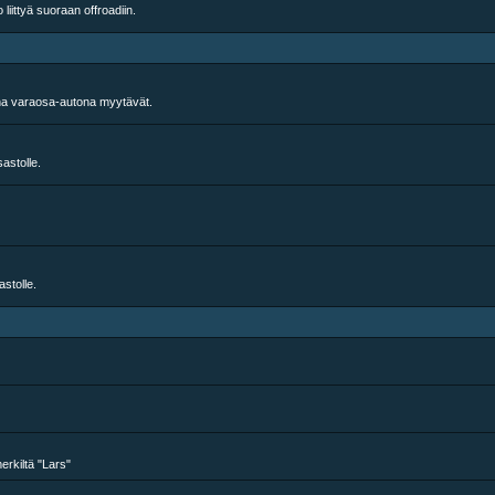
iittyä suoraan offroadiin.
sena varaosa-autona myytävät.
sastolle.
astolle.
erkiltä "Lars"