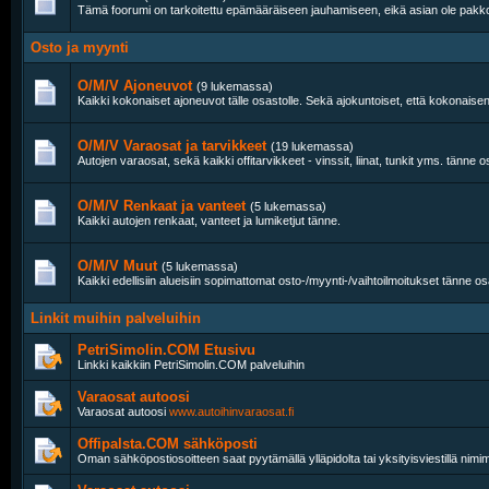
Tämä foorumi on tarkoitettu epämääräiseen jauhamiseen, eikä asian ole pakko l
Osto ja myynti
O/M/V Ajoneuvot
(9 lukemassa)
Kaikki kokonaiset ajoneuvot tälle osastolle. Sekä ajokuntoiset, että kokonai
O/M/V Varaosat ja tarvikkeet
(19 lukemassa)
Autojen varaosat, sekä kaikki offitarvikkeet - vinssit, liinat, tunkit yms. tänne o
O/M/V Renkaat ja vanteet
(5 lukemassa)
Kaikki autojen renkaat, vanteet ja lumiketjut tänne.
O/M/V Muut
(5 lukemassa)
Kaikki edellisiin alueisiin sopimattomat osto-/myynti-/vaihtoilmoitukset tänne os
Linkit muihin palveluihin
PetriSimolin.COM Etusivu
Linkki kaikkiin PetriSimolin.COM palveluihin
Varaosat autoosi
Varaosat autoosi
www.autoihinvaraosat.fi
Offipalsta.COM sähköposti
Oman sähköpostiosoitteen saat pyytämällä ylläpidolta tai yksityisviestillä nimim