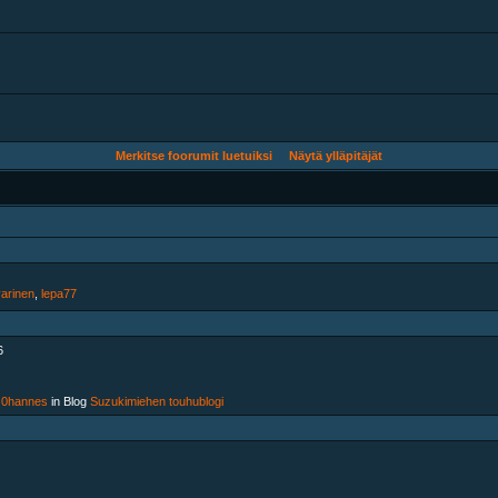
Merkitse foorumit luetuiksi
Näytä ylläpitäjät
varinen
, ‎
lepa77
6
J0hannes
in Blog
Suzukimiehen touhublogi